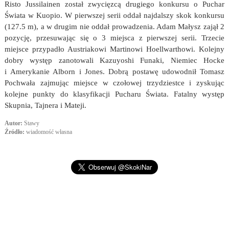
Risto Jussilainen został zwycięzcą drugiego konkursu o Puchar
Świata w Kuopio. W pierwszej serii oddał najdalszy skok konkursu
(127.5 m), a w drugim nie oddał prowadzenia. Adam Małysz zajął 2
pozycję, przesuwając się o 3 miejsca z pierwszej serii. Trzecie
miejsce przypadło Austriakowi Martinowi Hoellwarthowi. Kolejny
dobry występ zanotowali Kazuyoshi Funaki, Niemiec Hocke
i Amerykanie Alborn i Jones. Dobrą postawę udowodnił Tomasz
Pochwała zajmując miejsce w czołowej trzydziestce i zyskując
kolejne punkty do klasyfikacji Pucharu Świata. Fatalny występ
Skupnia, Tajnera i Mateji.
Autor:
Stawy
Źródło:
wiadomość własna