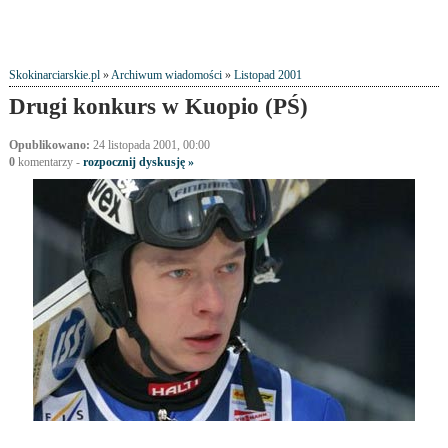
Skokinarciarskie.pl
»
Archiwum wiadomości
»
Listopad 2001
Drugi konkurs w Kuopio (PŚ)
Opublikowano:
24 listopada 2001, 00:00
0
komentarzy -
rozpocznij dyskusję »