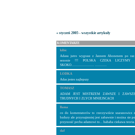
« styczeń 2005 - wszystkie artykuły
KOMENTARZE
kibic
Adasu jutro wygrasz z Jannem Ahonenem po raz
sezonie !!! POLSKA CZEKA LICZYM
SKOKO......................... .............
LODKA
Adas jestes najlepszy
TOMASZ
ADAM JEST MISTRZEM ZAWSZE I ZAWSZ
TRUDNYCH I ZLYCH MNIEJSCACH
llama
co do komentatorów to rzeczywiście szaranowicz z
bzdury ale przynajmniej jest zabawnie i można sie po
przynosić pecha adamowi to... hahaha ciekawa teoria.
daf