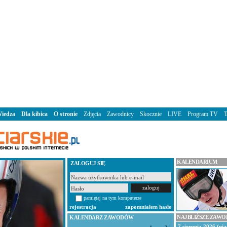
iedza
Dla kibica
O stronie
Zdjęcia
Zawodnicy
Skocznie
LIVE
Program TV
KALENDARIUM
ZALOGUJ SIĘ
pamiętaj na tym komputerze
rejestracja
zapomniałem hasło
NAJBLIŻSZE ZAW
KALENDARZ ZAWODÓW
7 sierpnia 2026 (pią