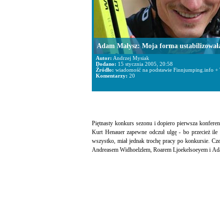
Adam Małysz: Moja forma ustabilizowała
Autor:
Andrzej Mysiak
Dodano:
15 stycznia 2005, 20:58
Źródło:
wiadomość na podstawie Finnjumping.info +
Komentarzy:
20
Piętnasty konkurs sezonu i dopiero pierwsza konfer
Kurt Henauer zapewne odczuł ulgę - bo przecież i
wszystko, miał jednak trochę pracy po konkursie. C
Andreasem Widhoelzlem, Roarem Ljoekelsoeyem i A