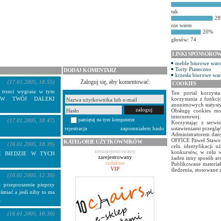
tak
2
nie wiem
20%
głosów: 74
LINKI SPONSORO
meble biurowe war
Torty Piaseczno
DODAJ KOMENTARZ
krzesła biurowe wa
Zaloguj się, aby komentować:
(17.01.2005, 18:55)
COOKIES
 trzeci wygrasz w tym
Ten portal korzyst
Y W TWÓJ DALEKI
korzystania z funkcj
anonimowych statyst
Obsługę cookies mo
internetowej.
pamiętaj na tym komputerze
(17.01.2005, 18:47)
Korzystając z serw
ustawieniami przegląd
rejestracja
zapomniałem hasło
Administratorem dany
OFFICE Paweł Stawow
KATEGORIE UŻYTKOWNIKÓW
(16.01.2005, 18:39)
celu identyfikacji 
niezarejestrowany
konkursów, w celu w
E BIEDZIE W TYCH
zarejestrowany
żaden inny sposób ar
redaktor
Publikowane materiał
VIP
śledzenia, stosowane 
(16.01.2005, 12:30)
 przeproszenie pieprzy
śmiać a jesli niby to ma
.
(16.01.2005, 10:30)