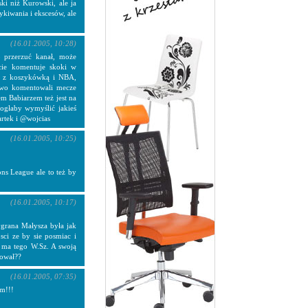
ski niż Kurowski, ale ja
ykiwania i ekscesów, ale
(16.01.2005, 10:28)
o przerzuć kanał, może
ście komentuje skoki w
ię z koszykówką i NBA,
owo komentowali mecze
m Babiarzem też jest na
głaby wymyślić jakieś
rtek i @wojcias
(16.01.2005, 10:25)
ns League ale to też by
(16.01.2005, 10:17)
ygrana Małysza była jak
ci ze by sie posmiac i
ie ma tego W.Sz. A swoją
ował??
(16.01.2005, 07:35)
um!!!