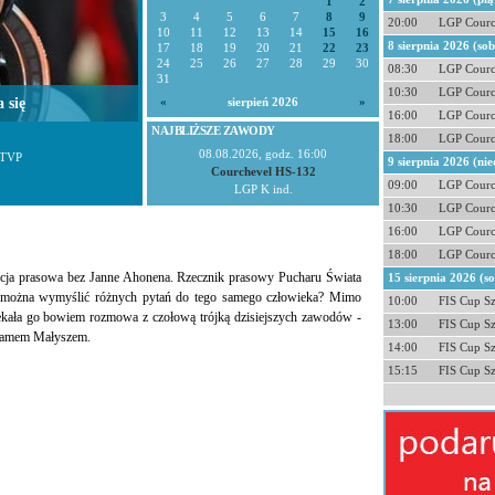
1
2
3
4
5
6
7
8
9
20:00
LGP Courc
10
11
12
13
14
15
16
8 sierpnia 2026 (so
17
18
19
20
21
22
23
24
25
26
27
28
29
30
08:30
LGP Courc
31
10:30
LGP Courc
 się
«
sierpień 2026
»
16:00
LGP Courc
NAJBLIŻSZE ZAWODY
18:00
LGP Courc
08.08.2026, godz. 16:00
 TVP
9 sierpnia 2026 (nie
Courchevel HS-132
09:00
LGP Courc
LGP K ind.
10:30
LGP Courc
16:00
LGP Courc
18:00
LGP Courc
encja prasowa bez Janne Ahonena. Rzecznik prasowy Pucharu Świata
15 sierpnia 2026 (s
le można wymyślić różnych pytań do tego samego człowieka? Mimo
10:00
FIS Cup S
zekała go bowiem rozmowa z czołową trójką dzisiejszych zawodów -
13:00
FIS Cup S
damem Małyszem.
14:00
FIS Cup S
15:15
FIS Cup S