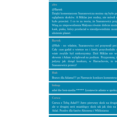
alex
@Bartek
Dzięki komentarzom Szaranowicza można się było pr
oglądaniu skoków. A Miklas jest nudny, nie mówił o
było przecież. I co to za teoria, że Szaranowicz pr
Winą za niepowodzenia Małysza równie dobrze możn
kask, ptaka, który przelaciał w nieodpowiednim mom
ułożenie planet.
Bartek
@Hub - no właśnie, Szaranowicz coś przynosił pe
Cały czas gadał o wietrze no i kiedy przychodziło
wiatr zwykle był niekorzystny. Dziś Miklas nie w
słowem i Adam wylądował na podium. Przypomnę, ż
jedyny jak dotąd konkurs, w Harrachovie, to t
Szaranowicz przecz!
Hub
Brawo dla Adama!!! ps Nareszcie konkurs komentowa
biskup
adaś the best-media ***** {zostawcie adasia w spoko
Czewa
Czewa z Tobą Adaś!!! Jutro pierwszy skok na drug
ale w drugiej serii miażdżący skok tak jak dzis n
Adaś. Pozdro dla fanów Ahonena i Włókniarza