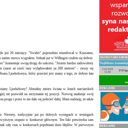
ęło już 26 miesięcy. "Swider" poprzednio triumfował w Kuusamo,
SKOKI NARCIARSK
o zanim znowu wygrałem. Jednak już w Willingen czułem się dobrze.
delec" komentuje swoją drogę do sukcesu. "Jestem bardzo zadowolony
Najbliższe transmis
m czasie aż sześć razy wylądowałem za 200 metrem" - cieszy się
13.8.2026
TVP Spo
15:00
oara Ljoekelsoeya, który przecież jest znany z tego, że dobrze lata
na
REKLAMA
any Ljoekelsoey? Aktualny mistrz świata w lotach narciarskich
giej nie pozwolił na utrzymanie tej pozycji. Norweg analizuje swój
progu i przez to nie dało się polecieć dalej. Mam nadzieję, że także
Niestety, tradycyjnie już po dobrych występach w treningach
 najwyższym stopniu w konkursie głównym. Ten fakt potwierdza sam
ednak cały czas w konkursach popełniam dużo błędów. W pierwszym
REKLAMA