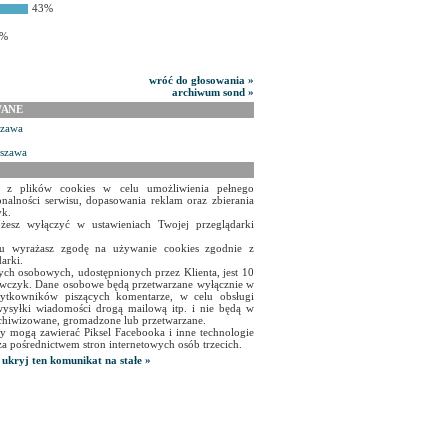
43%
8%
wróć do głosowania »
archiwum sond »
WANE
szawa
rszawa
a z plików cookies w celu umożliwienia pełnego
onalności serwisu, dopasowania reklam oraz zbierania
yk.
żesz wyłączyć w ustawieniach Twojej przeglądarki
isu wyrażasz zgodę na używanie cookies zgodnie z
arki.
ch osobowych, udostępnionych przez Klienta, jest 10
czyk. Dane osobowe będą przetwarzane wyłącznie w
użytkowników piszących komentarze, w celu obsługi
ysyłki wiadomości drogą mailową itp. i nie będą w
chiwizowane, gromadzone lub przetwarzane.
y mogą zawierać Piksel Facebooka i inne technologie
za pośrednictwem stron internetowych osób trzecich.
ukryj ten komunikat na stałe »