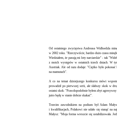
Od ostatniego zwycięstwa Andreasa Widhoelzla min
w 2002 roku. "Rzeczywiście, bardzo dużo czasu minęł
Wiedziałem, że pasują mi loty narciarskie" - tak "Wi
z moich występów w ostatnich trzech dniach. W ty
Austriak. Ale od razu dodaje: "Ciężko było pokonać R
na mamutach".
A co na temat dzisiejszego konkursu mówi wspomni
prowadził po pierwszej serii, ale słabszy skok w dru
ostatni skok: "Prawdopodobnie byłem zbyt agresywny na 
jutro będę w stanie dobrze skakać".
Trzecim zawodnikiem na podium był Adam Małysz. 
i kwalifikacjach, Polakowi nie udało się stanąć na
Małysz: "Moja forma wreszcie się ustabilizowała. J