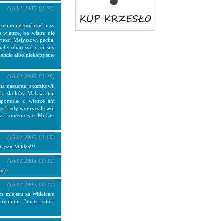
(16.01.2005, 01:35)
znajmniej pośmiać przy
 wietrze, bo wiatru nie
zynosi Małyszowi pecha.
aby obarczyć za ciasny
encie albo niekorzystne
(16.01.2005, 01:19)
cha naszemu skoczkowi.
 do skoków Małysza ten
spomniał o wietrze ani
e kiedy wygrywał swój
eż komentował Miklas.
(16.01.2005, 01:06)
l pan Miklas!!!
(16.01.2005, 00:12)
ju}
(16.01.2005, 00:12)
im miejscu za Widelcem
a treningu. 3mam kciuki