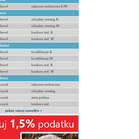
hevel
odprawa techniczna K/M
bota)
hevel
oficjalny trening K
hevel
oficjalny trening M
hevel
konkurs ind. K
hevel
konkurs ind. M
dziela)
hevel
kwalifikacje K
hevel
kwalifikacje M
hevel
konkurs ind. K
hevel
konkurs ind. M
obota)
zczyrk
odprawa techniczna
zczyrk
oficjalny trening
zczyrk
seria próbna
zczyrk
konkurs ind.
pokaż więcej zawodów »