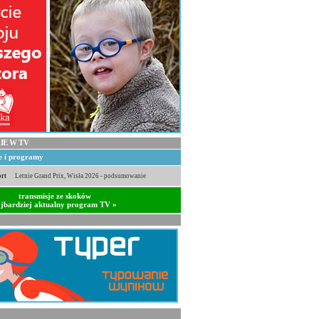
IE W TV
je i programy
rt
Letnie Grand Prix, Wisła 2026 - podsumowanie
transmisje ze skoków
jbardziej aktualny program TV »