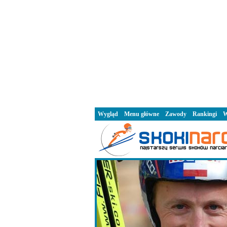
Wygląd
Menu główne
Zawody
Rankingi
W