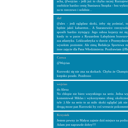
acha, @wojcias - jeśli już to chyba raczej Kurzajew
osobiście bardzo cenię Stanisawa Snopka - bez wykrz
za to rzeczowo i solidnie...
daf
@alex - jesli oglądasz skoki, żeby się pośmiać, t
będzie jakiś kabareton... A Szaranowicz rzeczywi
sposób bardzo irytujący. Jego osboa kojarzy mi s
kiedy to w parze z Ryszardem Łabędziem brawur
zza atlantyku. Lekkoatletyka w duecie z Przemysławe
wysokim poziomie. Ale zimą Redakcja Sportowa mo
inne zajęcie dla Pana Włodzimierza. Pozdrawiam @Ba
Czewa
@Wojcias
Kurowski się nie zna na skokach. Chyba że Champio
kiepsko poszło. Pozdrooo
wojcias
do Alexa
No chłopie nie bierz wszystkiego na serio. Jedna w
komentował Miklas i wykorzystano zbieg okolicznos
tyle :) Ale na serio to az miło skoki oglądać jak n
drogą moze pan Kurowski by coś wreszcie pokoment
Krzysiek
Jestem pewny że Małysz zajmie dziś miejsce na podi
Adam jest naprawde dobry!!!