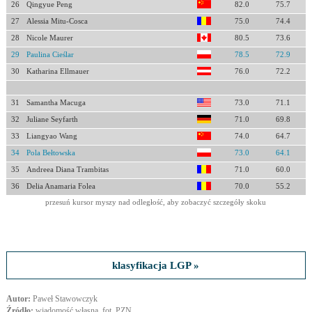
26
Qingyue Peng
82.0
75.7
27
Alessia Mitu-Cosca
75.0
74.4
28
Nicole Maurer
80.5
73.6
29
Paulina Cieślar
78.5
72.9
30
Katharina Ellmauer
76.0
72.2
31
Samantha Macuga
73.0
71.1
32
Juliane Seyfarth
71.0
69.8
33
Liangyao Wang
74.0
64.7
34
Pola Bełtowska
73.0
64.1
35
Andreea Diana Trambitas
71.0
60.0
36
Delia Anamaria Folea
70.0
55.2
przesuń kursor myszy nad odległość, aby zobaczyć szczegóły skoku
klasyfikacja LGP »
Autor:
Paweł Stawowczyk
Źródło:
wiadomość własna, fot. PZN