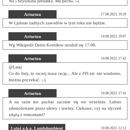
No i Szyszkina jubilatka. Ma pecha. :-(
Arturion
17.08.2023, 19:29
W Ljubnie żadnych zawodów w tym roku nie będzie.
Arturion
14.08.2023, 19:07
Wg Wikipedii Denis Korniłow urodził się 17.08.
Arturion
14.08.2023, 17:42
@Lataj
Co do listy, to raczej masz rację... Ale z FIS nic nie wiadomo,
można poczekać. ;-)
Arturion
14.08.2023, 17:41
A na razie ten puchar zacznie się we wrześniu. Lubno
zdemolowane przez ulewy i lawiny. Ciekawe, czy na styczeń
zdążą z remontami?
Lataj a.k.a. Lambdambient
10.08.2023, 12:12