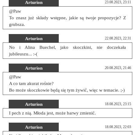
Arturion
23.08.2023, 23:11
@Paw
To znasz już składy wstępne, jakie są twoje propozycje? Z
grubsza.
Arturion
22.08.2023, 22:31
No i Alina Buechel, jako skoczkini, nie doczekała
jubileuszu... :-(
Arturion
20.08.2023, 21:46
@Paw
A co tam akurat rośnie?
Bo może skoczkowie będą się tym żywić, więc w temacie. ;-)
Arturion
18.08.2023, 23:15
I pech z nią. Młoda jest, może barwy zmienić.
Arturion
18.08.2023, 22:03