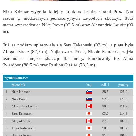
Nika Kriznar wygrała kolejny konkurs Letniej Grand Prix. Tym
razem w niedzielnych jednoseryjnych zawodach skoczyła 88,5
metra wyprzedzając Nikę Prevc (92,5 m) oraz Alexandrię Loutitt (90
m).
Tuż za podium uplasowała się Sara Takanashi (93 m), a piąta była
Abigail Strate (87,5 m). Najlepsza z Polek, Nicole Konderla, zajęła
osiemnaste miejsce skacząc 83 metry. Punktowały też Anna
Twardosz (88,5 m) oraz Paulina Cieślar (78,5 m).
Wyniki końcowe
zawodnik
kraj
odl. 1
punkty
1
Nika Kriznar
88.5
125.2
2
Nika Prevc
92.5
121.8
3
Alexandria Loutitt
90.0
118.9
4
Sara Takanashi
93.0
114.3
5
Abigail Strate
87.5
107.3
6
Yuka Kobayashi
90.0
107.2
7
Haruka Iwasa
91.0
106.2