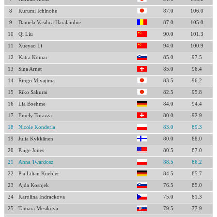
8
Kurumi Ichinohe
87.0
106.0
9
Daniela Vasilica Haralambie
87.0
105.0
10
Qi Liu
90.0
101.3
11
Xueyao Li
94.0
100.9
12
Katra Komar
85.0
97.5
13
Sina Arnet
85.0
96.4
14
Ringo Miyajima
83.5
96.2
15
Riko Sakurai
82.5
95.8
16
Lia Boehme
84.0
94.4
17
Emely Torazza
80.0
92.9
18
Nicole Konderla
83.0
89.3
19
Julia Kykkänen
80.0
88.0
20
Paige Jones
80.5
87.0
21
Anna Twardosz
88.5
86.2
22
Pia Lilian Kuebler
84.5
85.7
23
Ajda Kosnjek
76.5
85.0
24
Karolina Indrackova
75.0
81.3
25
Tamara Mesikova
79.5
77.9