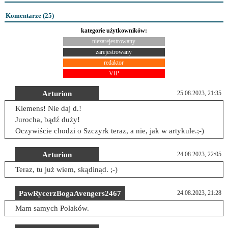
Komentarze (
25
)
kategorie użytkowników:
niezarejestrowany
zarejestrowany
redaktor
VIP
Arturion
25.08.2023, 21:35
Klemens! Nie daj d.!
Jurocha, bądź duży!
Oczywiście chodzi o Szczyrk teraz, a nie, jak w artykule.;-)
Arturion
24.08.2023, 22:05
Teraz, tu już wiem, skądinąd. ;-)
PawRycerzBogaAvengers2467
24.08.2023, 21:28
Mam samych Polaków.