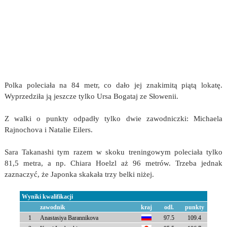
Polka poleciała na 84 metr, co dało jej znakimitą piątą lokatę.
Wyprzedziła ją jeszcze tylko Ursa Bogataj ze Słowenii.
Z walki o punkty odpadły tylko dwie zawodniczki: Michaela
Rajnochova i Natalie Eilers.
Sara Takanashi tym razem w skoku treningowym poleciała tylko
81,5 metra, a np. Chiara Hoelzl aż 96 metrów. Trzeba jednak
zaznaczyć, że Japonka skakała trzy belki niżej.
Wyniki kwalifikacji
zawodnik
kraj
odl.
punkty
1
Anastasiya Barannikova
97.5
109.4