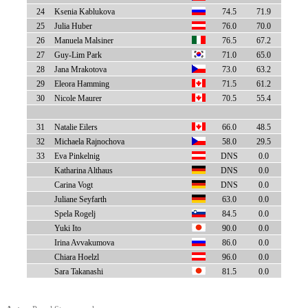
24
Ksenia Kablukova
74.5
71.9
25
Julia Huber
76.0
70.0
26
Manuela Malsiner
76.5
67.2
27
Guy-Lim Park
71.0
65.0
28
Jana Mrakotova
73.0
63.2
29
Eleora Hamming
71.5
61.2
30
Nicole Maurer
70.5
55.4
31
Natalie Eilers
66.0
48.5
32
Michaela Rajnochova
58.0
29.5
33
Eva Pinkelnig
DNS
0.0
Katharina Althaus
DNS
0.0
Carina Vogt
DNS
0.0
Juliane Seyfarth
63.0
0.0
Spela Rogelj
84.5
0.0
Yuki Ito
90.0
0.0
Irina Avvakumova
86.0
0.0
Chiara Hoelzl
96.0
0.0
Sara Takanashi
81.5
0.0