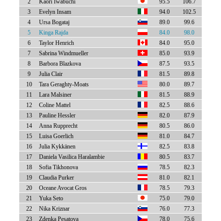
2
Kaori Iwabuchi
95.5
106.7
3
Evelyn Insam
94.0
102.5
4
Ursa Bogataj
89.0
99.6
5
Kinga Rajda
84.0
98.0
6
Taylor Henrich
84.0
95.0
7
Sabrina Windmueller
85.0
93.9
8
Barbora Blazkova
87.5
93.5
9
Julia Clair
81.5
89.8
10
Tara Geraghty-Moats
80.0
89.7
11
Lara Malsiner
81.5
88.9
12
Coline Mattel
82.5
88.6
13
Pauline Hessler
82.0
87.9
14
Anna Rupprecht
80.5
86.0
15
Luisa Goerlich
81.0
84.7
16
Julia Kykkänen
82.5
83.8
17
Daniela Vasilica Haralambie
80.5
83.7
18
Sofia Tikhonova
78.5
82.3
19
Claudia Purker
81.0
82.1
20
Oceane Avocat Gros
78.5
79.3
21
Yuka Seto
75.0
79.0
22
Nika Kriznar
76.0
77.3
23
Zdenka Pesatova
78.0
75.6