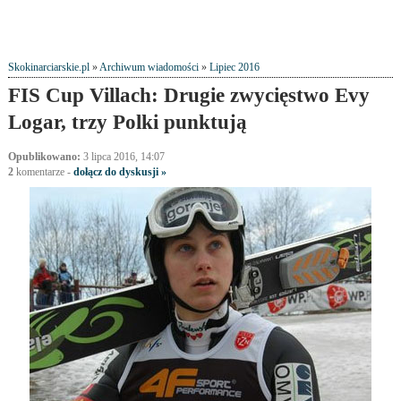
Skokinarciarskie.pl
»
Archiwum wiadomości
»
Lipiec 2016
FIS Cup Villach: Drugie zwycięstwo Evy
Logar, trzy Polki punktują
Opublikowano:
3 lipca 2016, 14:07
2
komentarze
-
dołącz do dyskusji »