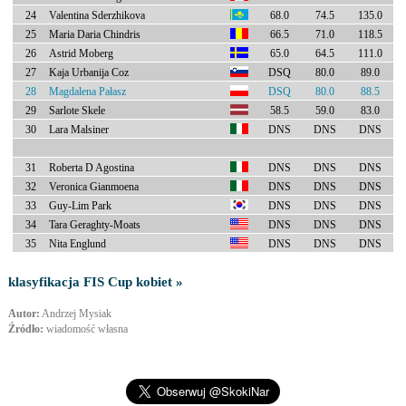
24
Valentina Sderzhikova
68.0
74.5
135.0
25
Maria Daria Chindris
66.5
71.0
118.5
26
Astrid Moberg
65.0
64.5
111.0
27
Kaja Urbanija Coz
DSQ
80.0
89.0
28
Magdalena Pałasz
DSQ
80.0
88.5
29
Sarlote Skele
58.5
59.0
83.0
30
Lara Malsiner
DNS
DNS
DNS
31
Roberta D Agostina
DNS
DNS
DNS
32
Veronica Gianmoena
DNS
DNS
DNS
33
Guy-Lim Park
DNS
DNS
DNS
34
Tara Geraghty-Moats
DNS
DNS
DNS
35
Nita Englund
DNS
DNS
DNS
klasyfikacja FIS Cup kobiet »
Autor:
Andrzej Mysiak
Źródło:
wiadomość własna