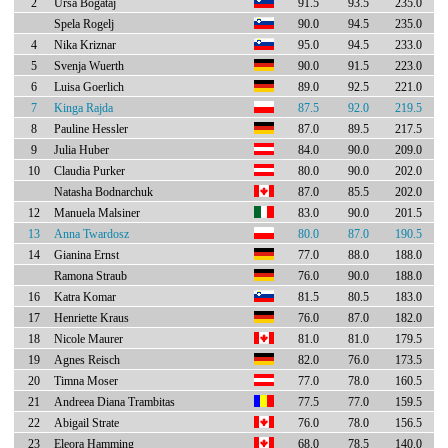
2
Ursa Bogataj
91.5
93.5
235.0
Spela Rogelj
90.0
94.5
235.0
4
Nika Kriznar
95.0
94.5
233.0
5
Svenja Wuerth
90.0
91.5
223.0
6
Luisa Goerlich
89.0
92.5
221.0
7
Kinga Rajda
87.5
92.0
219.5
8
Pauline Hessler
87.0
89.5
217.5
9
Julia Huber
84.0
90.0
209.0
10
Claudia Purker
80.0
90.0
202.0
Natasha Bodnarchuk
87.0
85.5
202.0
12
Manuela Malsiner
83.0
90.0
201.5
13
Anna Twardosz
80.0
87.0
190.5
14
Gianina Ernst
77.0
88.0
188.0
Ramona Straub
76.0
90.0
188.0
16
Katra Komar
81.5
80.5
183.0
17
Henriette Kraus
76.0
87.0
182.0
18
Nicole Maurer
81.0
81.0
179.5
19
Agnes Reisch
82.0
76.0
173.5
20
Timna Moser
77.0
78.0
160.5
21
Andreea Diana Trambitas
77.5
77.0
159.5
22
Abigail Strate
76.0
78.0
156.5
23
Eleora Hamming
68.0
78.5
140.0