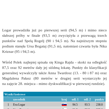
Logar prowadziła już po pierwszej serii (94,5 m) i mimo nieco
słabszej próby w finale (93,5 m) zwyciężyła z przewagą trzech
punktów nad Spelą Rogelj (90 i 94,5 m). Na najniższym stopniu
podium stanęła Ursa Bogataj (91,5 m), natomiast czwarta była Nika
Kriznar (95 i 94,5 m).
Wśród Polek najlepiej spisała się Kinga Rajda - skoki na odległość
87,5 oraz 92 metrów dały jej siódmą lokatę. Punkty do klasyfikacji
generalnej wywalczyły także Anna Twardosz (13. - 80 i 87 m) oraz
Magdalena Pałasz (80 metrów w drugiej serii wystarczyło jej
na zajęcie 28. miejsca - mimo dyskwalifikacji w pierwszej rundzie).
Wyniki końcowe
zawodnik
kraj
odl. 1
odl. 2
punkty
1
Eva Logar
94.5
93.5
238.0