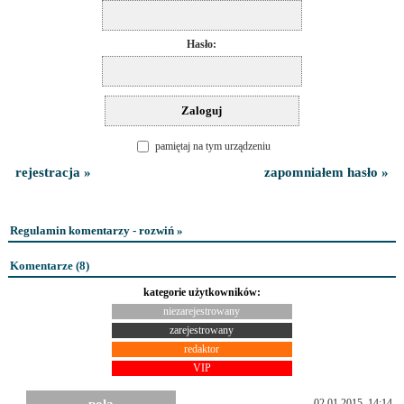
Hasło:
pamiętaj na tym urządzeniu
rejestracja »
zapomniałem hasło »
Regulamin komentarzy - rozwiń »
Komentarze (
8
)
kategorie użytkowników:
niezarejestrowany
zarejestrowany
redaktor
VIP
02.01.2015, 14:14