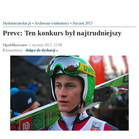
Skokinarciarskie.pl
»
Archiwum wiadomości
»
Styczeń 2015
Prevc: Ten konkurs był najtrudniejszy
Opublikowano:
1 stycznia 2015, 22:08
8
komentarzy
-
dołącz do dyskusji »