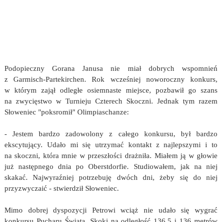
Podopieczny Gorana Janusa nie miał dobrych wspomnień
z Garmisch-Partekirchen. Rok wcześniej noworoczny konkurs,
w którym zajął odległe osiemnaste miejsce, pozbawił go szans
na zwycięstwo w Turnieju Czterech Skoczni. Jednak tym razem
Słoweniec "poksromił" Olimpiaschanze:
- Jestem bardzo zadowolony z całego konkursu, był bardzo
ekscytujący. Udało mi się utrzymać kontakt z najlepszymi i to
na skoczni, która mnie w przeszłości drażniła. Miałem ją w głowie
już następnego dnia po Oberstdorfie. Studiowałem, jak na niej
skakać. Najwyraźniej potrzebuję dwóch dni, żeby się do niej
przyzwyczaić - stwierdził Słoweniec.
Mimo dobrej dyspozycji Petrowi wciąż nie udało się wygrać
konkursu Pucharu Świata. Skoki na odległość 136,5 i 136 metrów