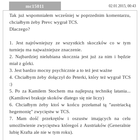
mc15011
02.01.2015, 00:43
Tak już wspomniałem wcześniej w poprzednim komentarzu,
chciałbym żeby Prevc wygrał TCS.
Dlaczego?
1. Jest najrówniejszy ze wszystkich skoczków co w tym
turnieju ma najważniejsze znaczenie.
2. Najbardziej nielubiana skocznia jest już za nim i będzie
miał z górki.
3. Jest bardzo mocny psychicznie a to też jest ważne
4. Chciałbym żeby dołączył do Peterki, który też wygrał TCS
:)
5. Po za Kamilem Stochem ma najlepszą technikę latania...
(Kamilowi brakuje skoków dlatego się nie liczy)
6. Chciałbym żeby ktoś w końcu przełamał tą "austriacką
hegemonię" zwycięstw w TCS.
7. Mam dość przekrętów i oszustw imających na celu
umożliwienie zwycięstwa któregoś z Austriaków (Generalnie
lubię Krafta ale nie w tym roku).