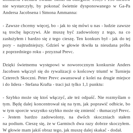
nie wystarczyły, by pokonać świetnie dysponowanego w Ga-Pa
Andersa Jacobsena i Simona Ammanna:
- Zawsze chcemy więcej, bo - jak to się mówi u nas - ludzie zawsze
są trochę łapczywi. Ale muszę być zadowolony z tego, na co
zasłużyłem i bardzo się z tego cieszę. Ten konkurs był - jak do tej
pory - najtrudniejszy. Gdzieś w głowie tkwiła ta nieudana próba
z poprzedniego roku - przyznał Prevc.
Dzięki świetnemu występowi w noworocznym konkursie Anders
Jacobsen włączył się do rywalizacji o końcowy triumf w Turnieju
Czterech Skoczni. Peter Prevc awansował z kolei na drugie miejsce
i do lidera - Stefana Krafta - traci już tylko 1,1 punktu:
- Szybko może się ktoś włączyć, ale też odpaść. Nie rozmyślam o
tym. Będę dalej koncentrował się na tym, jak poprawić odbicie, bo
w tym sporcie wszystko szybko może się zmienić - tłumaczył Prevc.
- Jestem bardzo zadowolony, na dwóch skoczniach stałem
na podium. Cieszę się, że w Garmisch dwa razy dobrze skoczyłem.
W głowie mam jakiś obraz tego, jak muszę dalej skakać - dodał.