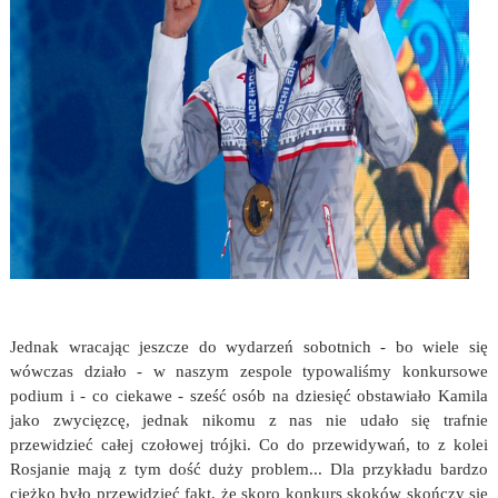
Jednak wracając jeszcze do wydarzeń sobotnich - bo wiele się
wówczas działo - w naszym zespole typowaliśmy konkursowe
podium i - co ciekawe - sześć osób na dziesięć obstawiało Kamila
jako zwycięzcę, jednak nikomu z nas nie udało się trafnie
przewidzieć całej czołowej trójki. Co do przewidywań, to z kolei
Rosjanie mają z tym dość duży problem... Dla przykładu bardzo
ciężko było przewidzieć fakt, że skoro konkurs skoków skończy się