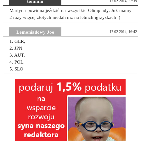
tommm
17.02.2014, 22:35
Martyna powinna jeździć na wszystkie Olimpiady. Już mamy
2 razy więcej złotych medali niż na letnich igrzyskach :)
Lemoniadowy Joe
17.02.2014, 16:42
1. GER,
2. JPN,
3. AUT,
4. POL,
5. SLO