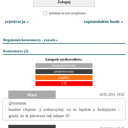
pamiętaj na tym urządzeniu
rejestracja »
zapomniałem hasło »
Regulamin komentarzy - rozwiń »
Komentarze (
3
)
kategorie użytkowników:
niezarejestrowany
zarejestrowany
redaktor
VIP
Mart
18.02.2014, 10:02
@tommm
bardzo chętnie ;) zobaczymy co to będzie z kolejnymi -
grunt, że te pierwsze tak udane :D