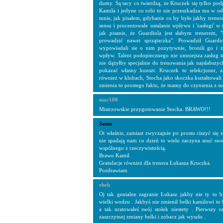
dumy. Są tacy co twierdzą, że Kruczek się tylko pod
Kamila i jedyne co robi to nie przeszkadza mu w o
mnie, jak pisałem, gdybanie co by było jakby trener
sensu i procentowale ustalanie wpływu i 'zasługi' w
jak pisanie, że Guardiola jest słabym trenerem,
prowadzić nawet sprzątaczka". Prowadził Guardi
wypowiadali sie o nim pozytywnie, bronili go i 
wpływ. Talent podopiecznego nie umniejsza zasług tr
nie dążyłby specjalnie do trenowania jak najsłabsz
pokazać własny kunszt. Kruczek to selekcjoner, 
również w klubach, Stocha jako skoczka kształtowali t
zmienia to prostego faktu, że mamy do czynienia z s
mar100
Mistrzowskie przygotowanie Stocha. BRAWO!!!
Samo
Ot właśnie, zamiast zwyczajnie po prostu ciszyć się 
nie spadają nam co dzień to wielu zaczyna snuć swoj
wspólnego z rzeczywistością.
Brawo Kamil
Gratulacje również dla trenera Łukasza Kruczka.
Pozdrawiam
eheh
Oj tak genialne zagranie Łukasz jakby nie ty to 
wielki wodzu . Jakbyś nie zmienił belki kamilowi to
a tak uratowałeś swój stołek niestety . Pierwszy r
zaszczytnej zmiany belki i zobacz jak wyszło .