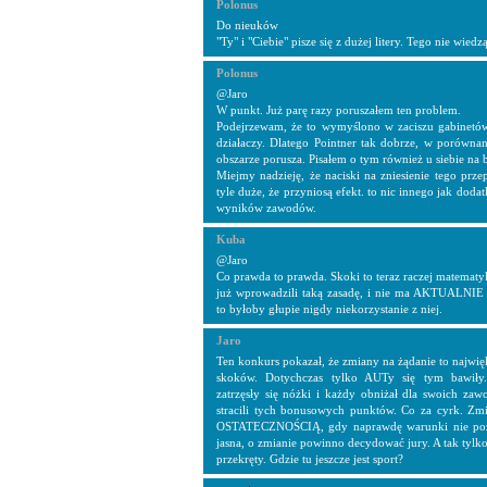
Polonus
Do nieuków
"Ty" i "Ciebie" pisze się z dużej litery. Tego nie wiedzą
Polonus
@Jaro
W punkt. Już parę razy poruszałem ten problem.
Podejrzewam, że to wymyślono w zaciszu gabinetów 
działaczy. Dlatego Pointner tak dobrze, w porówna
obszarze porusza. Pisałem o tym również u siebie na 
Miejmy nadzieję, że naciski na zniesienie tego prze
tyle duże, że przyniosą efekt. to nic innego jak do
wyników zawodów.
Kuba
@Jaro
Co prawda to prawda. Skoki to teraz raczej matematyka
już wprowadzili taką zasadę, i nie ma AKTUALNIE m
to byłoby głupie nigdy niekorzystanie z niej.
Jaro
Ten konkurs pokazał, że zmiany na żądanie to najwię
skoków. Dotychczas tylko AUTy się tym bawiły
zatrzęsły się nóżki i każdy obniżał dla swoich zaw
stracili tych bonusowych punktów. Co za cyrk. Zm
OSTATECZNOŚCIĄ, gdy naprawdę warunki nie pozwa
jasna, o zmianie powinno decydować jury. A tak ty
przekręty. Gdzie tu jeszcze jest sport?