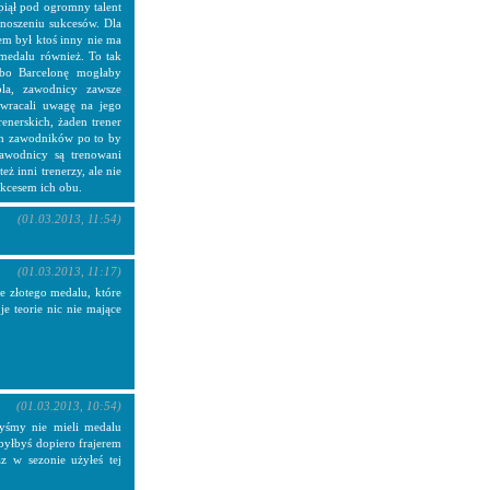
piął pod ogromny talent
dnoszeniu sukcesów. Dla
em był ktoś inny nie ma
 medalu również. To tak
 "bo Barcelonę mogłaby
ola, zawodnicy zawsze
zwracali uwagę na jego
enerskich, żaden trener
ych zawodników po to by
zawodnicy są trenowani
eż inni trenerzy, ale nie
ukcesem ich obu.
(01.03.2013, 11:54)
(01.03.2013, 11:17)
ze złotego medalu, które
e teorie nic nie mające
(01.03.2013, 10:54)
byśmy nie mieli medalu
 byłbyś dopiero frajerem
az w sezonie użyłeś tej