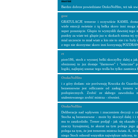
marmi
Bardzo dobrze powiedziane OtokoNoHito, też tak u
gosc
GRATULACJE trenerze i oczywiście KAMIL dostar
wiele emocji swietnie z tą belka skoro inni moga
super posunięcie. Glupio to wymyslili dawniej tego n
punkty za wiatr też glupie juz w skokach niema tej ry
mial szczescie to miał wiatr a kto nie to nie i to były
z tego nie skorzystac skoro inni korzystają POZDR
rt
piotr186, stoch z wyzszej belki skoczylby dalej a jak
obnizonej to juz dostaje "darmowe" i "sztuczne" 
logiki, najlepiej usunac tego trolla bo tylko zasmieca
OtokoNoHito
i z góry dodam: nie porównuję Kruczka do Guardiol
bezsensowne jest odliczanie od zasług trenera w
podopiecznych. Zrobić ze słabego zawodnika n
utalentowanego zrobić mistrza - również.
OtokoNoHito
Deliberacje nad wpływem i znaczeniem decyzji o zm
Stocha są bezsensowne - może by skoczył dalej i i 
mu to zaszkodziło. Trener podjął - jak się okazało -
znaczy bynajmniej, że akurat na tym polega jego g
polega na tym, że jest trenerem mistrza świata. A, że tr
niego Stoch odnosił wszystkie największe sukcesy, t