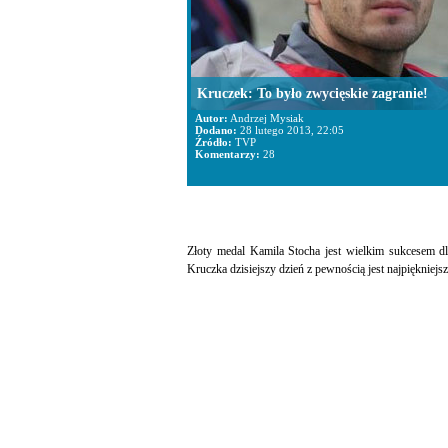
Kruczek: To było zwycięskie zagranie!
Autor:
Andrzej Mysiak
Dodano:
28 lutego 2013, 22:05
Źródło:
TVP
Komentarzy:
28
Złoty medal Kamila Stocha jest wielkim sukcesem dla
Kruczka dzisiejszy dzień z pewnością jest najpiękniej