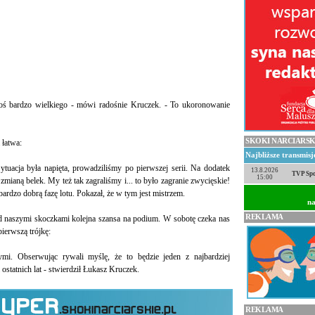
 coś bardzo wielkiego - mówi radośnie Kruczek. - To ukoronowanie
SKOKI NARCIARSK
 łatwa:
Najbliższe transmis
ytuacja była napięta, prowadziliśmy po pierwszej serii. Na dodatek
13.8.2026
TVP Spo
15:00
mianą belek. My też tak zagraliśmy i... to było zagranie zwycięskie!
bardzo dobrą fazę lotu. Pokazał, że w tym jest mistrzem.
na
REKLAMA
d naszymi skoczkami kolejna szansa na podium. W sobotę czeka nas
ierwszą trójkę:
mi. Obserwując rywali myślę, że to będzie jeden z najbardziej
tatnich lat - stwierdził Łukasz Kruczek.
REKLAMA