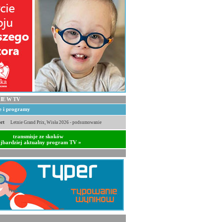
IE W TV
je i programy
rt
Letnie Grand Prix, Wisła 2026 - podsumowanie
transmisje ze skoków
jbardziej aktualny program TV »