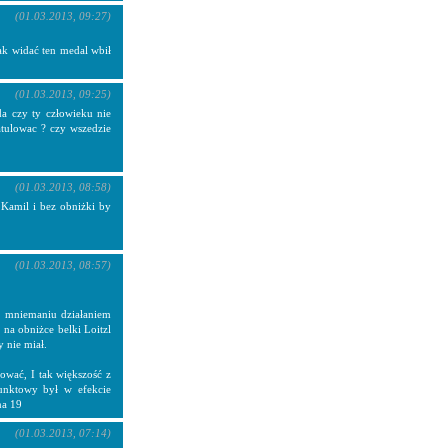
(01.03.2013, 09:27)
ak widać ten medal wbił
(01.03.2013, 09:25)
da czy ty człowieku nie
ratulowac ? czy wszedzie
(01.03.2013, 08:58)
Kamil i bez obniżki by
(01.03.2013, 08:57)
go mniemaniu działaniem
na obniżce belki Loitzl
y nie miał.
ować, I tak większość z
unktowy był w efekcie
na 19
(01.03.2013, 07:14)