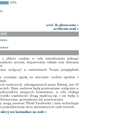
43%
8%
wróć do głosowania »
archiwum sond »
WANE
szawa
rszawa
a z plików cookies w celu umożliwienia pełnego
onalności serwisu, dopasowania reklam oraz zbierania
yk.
żesz wyłączyć w ustawieniach Twojej przeglądarki
isu wyrażasz zgodę na używanie cookies zgodnie z
arki.
ch osobowych, udostępnionych przez Klienta, jest 10
czyk. Dane osobowe będą przetwarzane wyłącznie w
użytkowników piszących komentarze, w celu obsługi
ysyłki wiadomości drogą mailową itp. i nie będą w
chiwizowane, gromadzone lub przetwarzane.
y mogą zawierać Piksel Facebooka i inne technologie
za pośrednictwem stron internetowych osób trzecich.
ukryj ten komunikat na stałe »