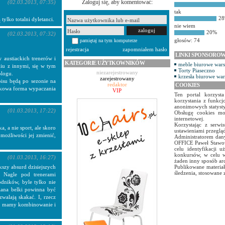
Zaloguj się, aby komentować:
(02.03.2013, 07:35)
tak
2
 tylko totalni dyletanci.
nie wiem
20%
(02.03.2013, 07:32)
głosów: 74
pamiętaj na tym komputerze
rejestracja
zapomniałem hasło
LINKI SPONSORO
austiackich trenerów i
KATEGORIE UŻYTKOWNIKÓW
meble biurowe war
niu z innymi, się w tym
Torty Piaseczno
niezarejestrowany
blogu.
krzesła biurowe wa
zarejestrowany
pisu będą po sezonie na
redaktor
COOKIES
datkowa forma wypaczania
VIP
Ten portal korzyst
korzystania z funkcj
anonimowych statyst
(01.03.2013, 17:22)
Obsługę cookies mo
internetowej.
Korzystając z serw
, a nie sport, ale skoro
ustawieniami przegląd
ożliwości jej zmienić,
Administratorem dany
OFFICE Paweł Stawow
celu identyfikacji 
konkursów, w celu w
(01.03.2013, 16:27)
żaden inny sposób ar
kszy absurd dzisiejszych
Publikowane materiał
śledzenia, stosowane 
. Nagle pod trenerami
odników, byle tylko nie
iana belki powinna być
lają skakać. I, rzecz
lko mamy kombinowanie i