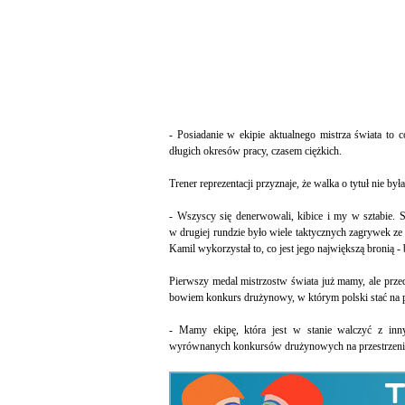
- Posiadanie w ekipie aktualnego mistrza świata to
długich okresów pracy, czasem ciężkich.
Trener reprezentacji przyznaje, że walka o tytuł nie była
- Wszyscy się denerwowali, kibice i my w sztabie. S
w drugiej rundzie było wiele taktycznych zagrywek ze z
Kamil wykorzystał to, co jest jego największą bronią - 
Pierwszy medal mistrzostw świata już mamy, ale prze
bowiem konkurs drużynowy, w którym polski stać na p
- Mamy ekipę, która jest w stanie walczyć z inny
wyrównanych konkursów drużynowych na przestrzeni os