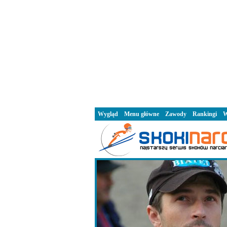
Wygląd
Menu główne
Zawody
Rankingi
W