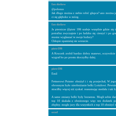
fan skokow
@polonus
Jak dlugo można z siebie robić głupca? ano można j
ci się głęboko w mózg.
fan skokow
Ja piernicze @piotr 186 szaleje wszędzie gdzie się 
potrafisz zwyczajnie i po ludzku się cieszyć i po g
musisz wygłaszać te swoje bzdury?
Chłopie opamietaj sie wreszcie.
piotr186
A Kruczek zrobił bardzo dobry manewr, oczywiście 
wygrał bo po prostu skoczyłby dalej.
piotr186
Emil
Fettnerowi Pointer obniżył i i się przejechał, W je
obronnym było nieobniżanie belki Loitzlowi. Pewnie 
straciłby więcej niż zyskał. reasumując medalu i tak b
A same zmiany belki były bezsensu. Mogli sobie dar
top 10 skakała z obniżonego więc ten dodatek p
zbędny. mogło jury dla wszystkich z top 10 obniżyć 
orzel