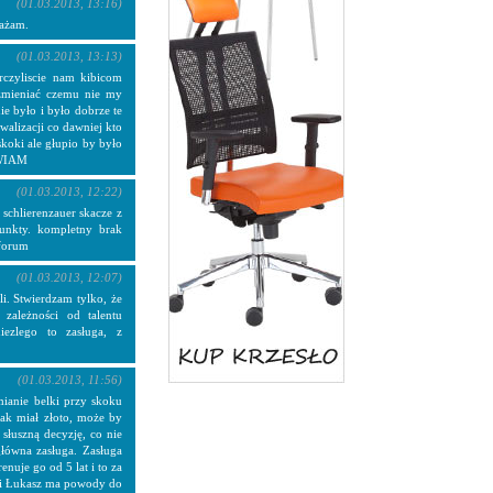
(01.03.2013, 13:16)
ważam.
(01.03.2013, 13:13)
czyliscie nam kibicom
 zmieniać czemu nie my
ie było i było dobrze te
walizacji co dawniej kto
 skoki ale głupio by było
AWIAM
(01.03.2013, 12:22)
 schlierenzauer skacze z
punkty. kompletny brak
 forum
(01.03.2013, 12:07)
i. Stwierdzam tylko, że
 zależności od talentu
iezlego to zasługa, z
(01.03.2013, 11:56)
ianie belki przy skoku
tak miał złoto, może by
 słuszną decyzję, co nie
łówna zasługa. Zasługa
enuje go od 5 lat i to za
o i Łukasz ma powody do