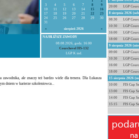
1
2
3
4
5
6
7
8
9
20:00
LGP Courc
10
11
12
13
14
15
16
8 sierpnia 2026 (so
17
18
19
20
21
22
23
24
25
26
27
28
29
30
08:30
LGP Courc
31
10:30
LGP Courc
«
sierpień 2026
»
16:00
LGP Courc
NAJBLIŻSZE ZAWODY
18:00
LGP Courc
08.08.2026, godz. 16:00
9 sierpnia 2026 (nie
Courchevel HS-132
09:00
LGP Courc
LGP K ind.
10:30
LGP Courc
16:00
LGP Courc
18:00
LGP Courc
 zawodnika, ale znaczy też bardzo wiele dla trenera. Dla Łukasza
15 sierpnia 2026 (s
szym dniem w karierze szkoleniowca...
10:00
FIS Cup S
13:00
FIS Cup S
14:00
FIS Cup S
15:15
FIS Cup S