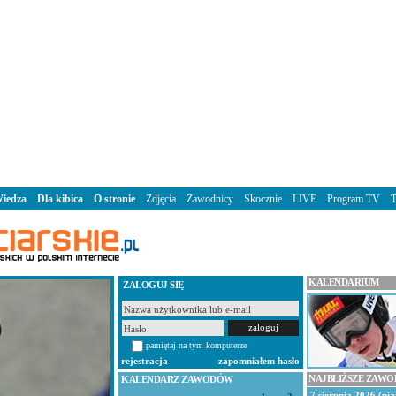
iedza
Dla kibica
O stronie
Zdjęcia
Zawodnicy
Skocznie
LIVE
Program TV
KALENDARIUM
ZALOGUJ SIĘ
pamiętaj na tym komputerze
rejestracja
zapomniałem hasło
NAJBLIŻSZE ZAW
KALENDARZ ZAWODÓW
7 sierpnia 2026 (pią