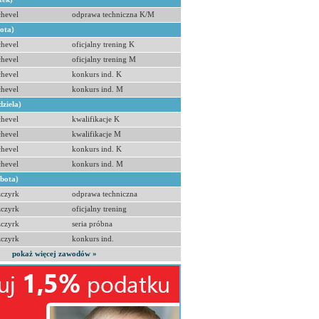
hevel
odprawa techniczna K/M
bota)
hevel
oficjalny trening K
hevel
oficjalny trening M
hevel
konkurs ind. K
hevel
konkurs ind. M
dziela)
hevel
kwalifikacje K
hevel
kwalifikacje M
hevel
konkurs ind. K
hevel
konkurs ind. M
obota)
zczyrk
odprawa techniczna
zczyrk
oficjalny trening
zczyrk
seria próbna
zczyrk
konkurs ind.
pokaż więcej zawodów »