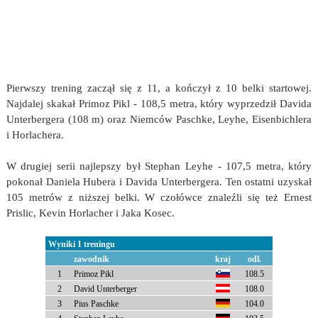
Pierwszy trening zaczął się z 11, a kończył z 10 belki startowej.
Najdalej skakał Primoz Pikl - 108,5 metra, który wyprzedził Davida
Unterbergera (108 m) oraz Niemców Paschke, Leyhe, Eisenbichlera
i Horlachera.
W drugiej serii najlepszy był Stephan Leyhe - 107,5 metra, który
pokonał Daniela Hubera i Davida Unterbergera. Ten ostatni uzyskał
105 metrów z niższej belki. W czołówce znaleźli się też Ernest
Prislic, Kevin Horlacher i Jaka Kosec.
Wyniki 1 treningu
zawodnik
kraj
odl.
1
Primoz Pikl
108.5
2
David Unterberger
108.0
3
Pius Paschke
104.0