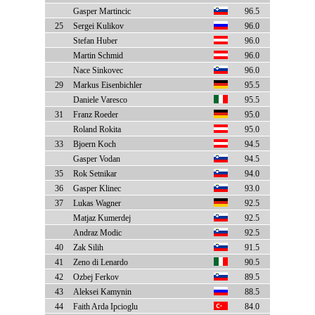
Gasper Martincic
96.5
25
Sergei Kulikov
96.0
Stefan Huber
96.0
Martin Schmid
96.0
Nace Sinkovec
96.0
29
Markus Eisenbichler
95.5
Daniele Varesco
95.5
31
Franz Roeder
95.0
Roland Rokita
95.0
33
Bjoern Koch
94.5
Gasper Vodan
94.5
35
Rok Setnikar
94.0
36
Gasper Klinec
93.0
37
Lukas Wagner
92.5
Matjaz Kumerdej
92.5
Andraz Modic
92.5
40
Zak Silih
91.5
41
Zeno di Lenardo
90.5
42
Ozbej Ferkov
89.5
43
Aleksei Kamynin
88.5
44
Faith Arda Ipcioglu
84.0