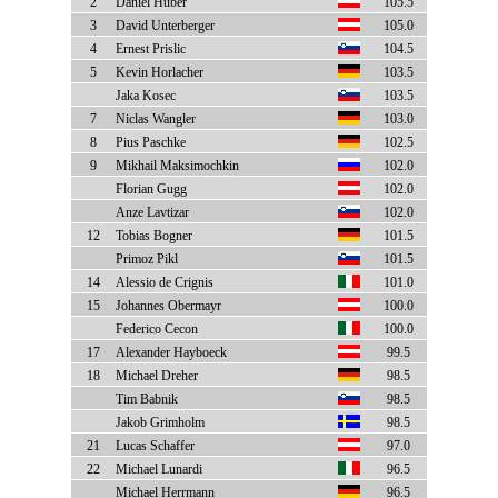
2
Daniel Huber
105.5
3
David Unterberger
105.0
4
Ernest Prislic
104.5
5
Kevin Horlacher
103.5
Jaka Kosec
103.5
7
Niclas Wangler
103.0
8
Pius Paschke
102.5
9
Mikhail Maksimochkin
102.0
Florian Gugg
102.0
Anze Lavtizar
102.0
12
Tobias Bogner
101.5
Primoz Pikl
101.5
14
Alessio de Crignis
101.0
15
Johannes Obermayr
100.0
Federico Cecon
100.0
17
Alexander Hayboeck
99.5
18
Michael Dreher
98.5
Tim Babnik
98.5
Jakob Grimholm
98.5
21
Lucas Schaffer
97.0
22
Michael Lunardi
96.5
Michael Herrmann
96.5