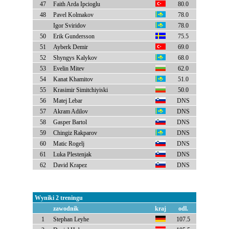
47
Faith Arda Ipcioglu
80.0
48
Pavel Kolmakov
78.0
Igor Sviridov
78.0
50
Erik Gundersson
75.5
51
Ayberk Demir
69.0
52
Shyngys Kalykov
68.0
53
Evelin Mitev
62.0
54
Kanat Khamitov
51.0
55
Krasimir Simitchiyiski
50.0
56
Matej Lebar
DNS
57
Akram Adilov
DNS
58
Gasper Bartol
DNS
59
Chingiz Rakparov
DNS
60
Matic Rogelj
DNS
61
Luka Plestenjak
DNS
62
David Krapez
DNS
Wyniki 2 treningu
zawodnik
kraj
odl.
1
Stephan Leyhe
107.5