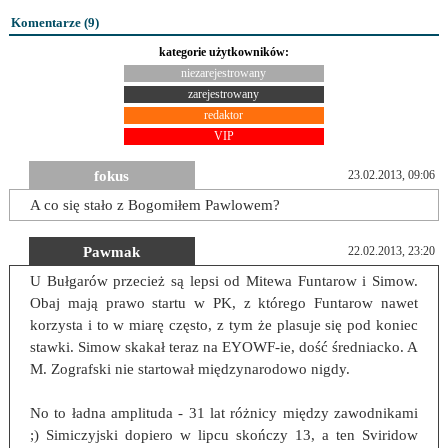
Komentarze (
9
)
kategorie użytkowników:
niezarejestrowany
zarejestrowany
redaktor
VIP
fokus
23.02.2013, 09:06
A co się stało z Bogomiłem Pawlowem?
Pawmak
22.02.2013, 23:20
U Bułgarów przecież są lepsi od Mitewa Funtarow i Simow.
Obaj mają prawo startu w PK, z którego Funtarow nawet
korzysta i to w miarę często, z tym że plasuje się pod koniec
stawki. Simow skakał teraz na EYOWF-ie, dość średniacko. A
M. Zografski nie startował międzynarodowo nigdy.
No to ładna amplituda - 31 lat różnicy między zawodnikami
;) Simiczyjski dopiero w lipcu skończy 13, a ten Sviridow