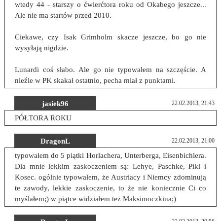
wtedy 44 - starszy o ćwierćtora roku od Okabego jeszcze...
Ale nie ma startów przed 2010.
Ciekawe, czy Isak Grimholm skacze jeszcze, bo go nie
wysyłają nigdzie.
Lunardi coś słabo. Ale go nie typowałem na szczęście. A
nieźle w PK skakał ostatnio, pecha miał z punktami.
jasiek96
22.02.2013, 21:43
PÓŁTORA ROKU
DragonL
22.02.2013, 21:00
typowałem do 5 piątki Horlachera, Unterberga, Eisenbichlera.
Dla mnie lekkim zaskoczeniem są: Lehye, Paschke, Pikl i
Kosec. ogólnie typowałem, że Austriacy i Niemcy zdominują
te zawody, lekkie zaskoczenie, to że nie koniecznie Ci co
myślałem;) w piątce widziałem też Maksimoczkina;)