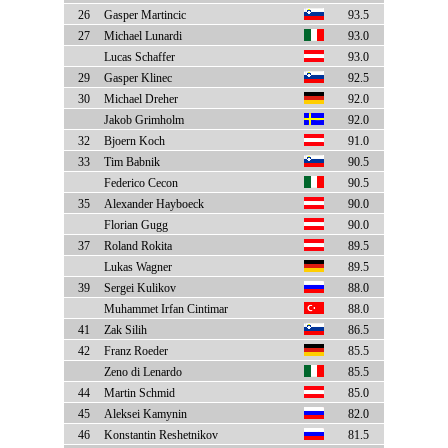
26
Gasper Martincic
93.5
27
Michael Lunardi
93.0
Lucas Schaffer
93.0
29
Gasper Klinec
92.5
30
Michael Dreher
92.0
Jakob Grimholm
92.0
32
Bjoern Koch
91.0
33
Tim Babnik
90.5
Federico Cecon
90.5
35
Alexander Hayboeck
90.0
Florian Gugg
90.0
37
Roland Rokita
89.5
Lukas Wagner
89.5
39
Sergei Kulikov
88.0
Muhammet Irfan Cintimar
88.0
41
Zak Silih
86.5
42
Franz Roeder
85.5
Zeno di Lenardo
85.5
44
Martin Schmid
85.0
45
Aleksei Kamynin
82.0
46
Konstantin Reshetnikov
81.5