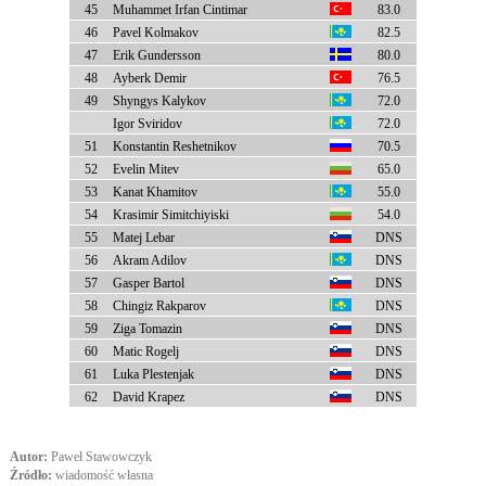
45
Muhammet Irfan Cintimar
83.0
46
Pavel Kolmakov
82.5
47
Erik Gundersson
80.0
48
Ayberk Demir
76.5
49
Shyngys Kalykov
72.0
Igor Sviridov
72.0
51
Konstantin Reshetnikov
70.5
52
Evelin Mitev
65.0
53
Kanat Khamitov
55.0
54
Krasimir Simitchiyiski
54.0
55
Matej Lebar
DNS
56
Akram Adilov
DNS
57
Gasper Bartol
DNS
58
Chingiz Rakparov
DNS
59
Ziga Tomazin
DNS
60
Matic Rogelj
DNS
61
Luka Plestenjak
DNS
62
David Krapez
DNS
Autor:
Paweł Stawowczyk
Źródło:
wiadomość własna