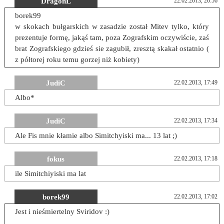
DragonL
22.02.2013, 20:56
borek99
w skokach bułgarskich w zasadzie został Mitev tylko, który
prezentuje formę, jakąś tam, poza Zografskim oczywiście, zaś
brat Zografskiego gdzieś sie zagubił, zresztą skakał ostatnio (
z półtorej roku temu gorzej niż kobiety)
JudiC
22.02.2013, 17:49
Albo*
JudiC
22.02.2013, 17:34
Ale Fis mnie kłamie albo Simitchyiski ma... 13 lat ;)
fokus
22.02.2013, 17:18
ile Simitchiyiski ma lat
borek99
22.02.2013, 17:02
Jest i nieśmiertelny Sviridov :)