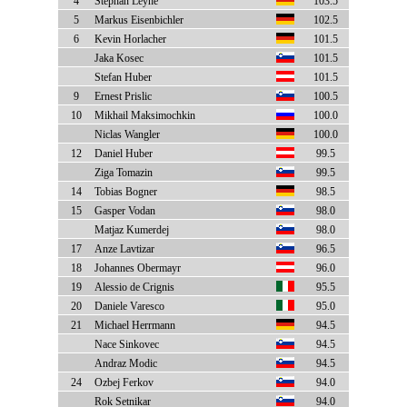
4
Stephan Leyhe
103.5
5
Markus Eisenbichler
102.5
6
Kevin Horlacher
101.5
Jaka Kosec
101.5
Stefan Huber
101.5
9
Ernest Prislic
100.5
10
Mikhail Maksimochkin
100.0
Niclas Wangler
100.0
12
Daniel Huber
99.5
Ziga Tomazin
99.5
14
Tobias Bogner
98.5
15
Gasper Vodan
98.0
Matjaz Kumerdej
98.0
17
Anze Lavtizar
96.5
18
Johannes Obermayr
96.0
19
Alessio de Crignis
95.5
20
Daniele Varesco
95.0
21
Michael Herrmann
94.5
Nace Sinkovec
94.5
Andraz Modic
94.5
24
Ozbej Ferkov
94.0
Rok Setnikar
94.0