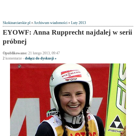
Skokinarciarskie.pl
»
Archiwum wiadomości
»
Luty 2013
EYOWF: Anna Rupprecht najdalej w serii
próbnej
Opublikowano:
21 lutego 2013, 09:47
2
komentarze
-
dołącz do dyskusji »