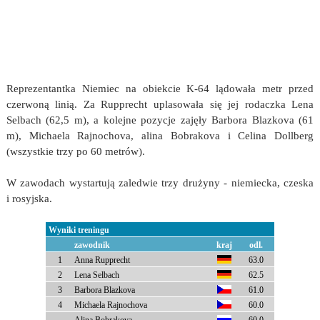
Reprezentantka Niemiec na obiekcie K-64 lądowała metr przed
czerwoną linią. Za Rupprecht uplasowała się jej rodaczka Lena
Selbach (62,5 m), a kolejne pozycje zajęły Barbora Blazkova (61
m), Michaela Rajnochova, alina Bobrakova i Celina Dollberg
(wszystkie trzy po 60 metrów).
W zawodach wystartują zaledwie trzy drużyny - niemiecka, czeska
i rosyjska.
Wyniki treningu
zawodnik
kraj
odl.
1
Anna Rupprecht
63.0
2
Lena Selbach
62.5
3
Barbora Blazkova
61.0
4
Michaela Rajnochova
60.0