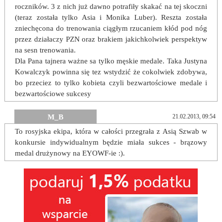
roczników. 3 z nich już dawno potrafiły skakać na tej skoczni
(teraz została tylko Asia i Monika Luber). Reszta została
zniechęcona do trenowania ciągłym rzucaniem kłód pod nóg
przez działaczy PZN oraz brakiem jakichkolwiek perspektyw
na sesn trenowania.
Dla Pana tajnera ważne sa tylko męskie medale. Taka Justyna
Kowalczyk powinna się tez wstydzić że cokolwiek zdobywa,
bo przeciez to tylko kobieta czyli bezwartościowe medale i
bezwartościowe sukcesy
M_B
21.02.2013, 09:54
To rosyjska ekipa, która w całości przegrała z Asią Szwab w
konkursie indywidualnym będzie miała sukces - brązowy
medal drużynowy na EYOWF-ie :).