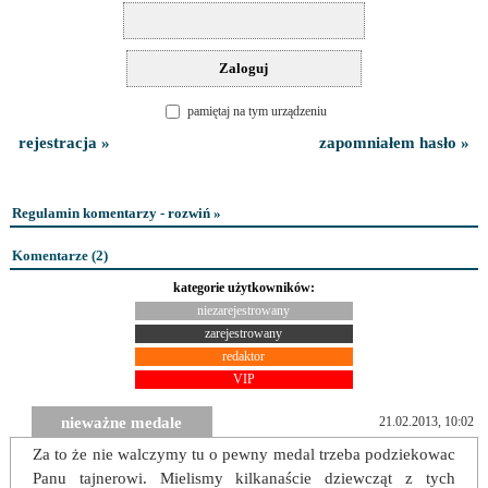
pamiętaj na tym urządzeniu
rejestracja »
zapomniałem hasło »
Regulamin komentarzy - rozwiń »
Komentarze (
2
)
kategorie użytkowników:
niezarejestrowany
zarejestrowany
redaktor
VIP
nieważne medale
21.02.2013, 10:02
Za to że nie walczymy tu o pewny medal trzeba podziekowac
Panu tajnerowi. Mielismy kilkanaście dziewcząt z tych