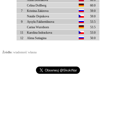
Alina Bobrakova
60.0
Celina Dollberg
60.0
7
Kristina Zakirova
59.0
Natalie Dejmkova
59.0
9
Aysylu Fakhertdinova
53.5
Carina Wursthorn
53.5
11
Karolina Indrackova
53.0
12
Alena Sutiagina
50.0
Źródło:
wiadomość własna