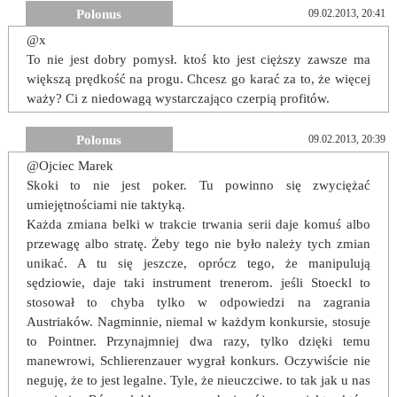
Polonus
09.02.2013, 20:41
@x
To nie jest dobry pomysł. ktoś kto jest cięższy zawsze ma
większą prędkość na progu. Chcesz go karać za to, że więcej
waży? Ci z niedowagą wystarczająco czerpią profitów.
Polonus
09.02.2013, 20:39
@Ojciec Marek
Skoki to nie jest poker. Tu powinno się zwyciężać
umiejętnościami nie taktyką.
Każda zmiana belki w trakcie trwania serii daje komuś albo
przewagę albo stratę. Żeby tego nie było należy tych zmian
unikać. A tu się jeszcze, oprócz tego, że manipulują
sędziowie, daje taki instrument trenerom. jeśli Stoeckl to
stosował to chyba tylko w odpowiedzi na zagrania
Austriaków. Nagminnie, niemal w każdym konkursie, stosuje
to Pointner. Przynajmniej dwa razy, tylko dzięki temu
manewrowi, Schlierenzauer wygrał konkurs. Oczywiście nie
neguję, że to jest legalne. Tyle, że nieuczciwe. to tak jak u nas