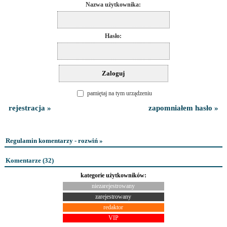
Nazwa użytkownika:
Hasło:
pamiętaj na tym urządzeniu
rejestracja »
zapomniałem hasło »
Regulamin komentarzy - rozwiń »
Komentarze (
32
)
kategorie użytkowników:
niezarejestrowany
zarejestrowany
redaktor
VIP