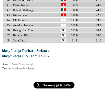
40
Davide Bresadola
110.0
77.6
41
Pascal Kaelin
112.5
74.8
42
Roberto Dellasega
110.0
74.0
43
Killian Peier
110.0
72.7
44
Olli Muotka
113.0
69.7
45
Anssi Koivuranta
108.0
69.2
46
Heung-Chul Choi
105.0
60.4
47
Hyun-Ki Kim
101.0
58.0
48
Seou Choi
91.5
31.0
klasyfikacja Pucharu Świata »
klasyfikacja FIS Team Tour »
Autor:
Paweł Stawowczyk
Źródło:
wiadomość własna