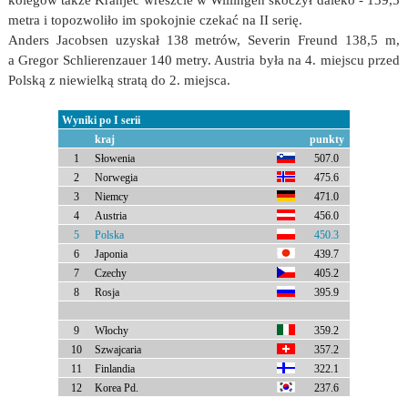
kolegów także Kranjec wreszcie w Willingen skoczył daleko - 139,5
metra i topozwoliło im spokojnie czekać na II serię.
Anders Jacobsen uzyskał 138 metrów, Severin Freund 138,5 m,
a Gregor Schlierenzauer 140 metry. Austria była na 4. miejscu przed
Polską z niewielką stratą do 2. miejsca.
Wyniki po I serii
kraj
punkty
1
Słowenia
507.0
2
Norwegia
475.6
3
Niemcy
471.0
4
Austria
456.0
5
Polska
450.3
6
Japonia
439.7
7
Czechy
405.2
8
Rosja
395.9
9
Włochy
359.2
10
Szwajcaria
357.2
11
Finlandia
322.1
12
Korea Pd.
237.6