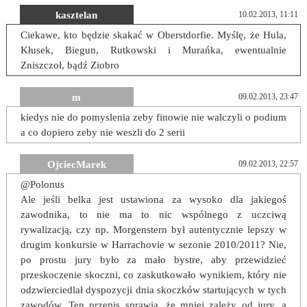
kasztelan
10.02.2013, 11:11
Ciekawe, kto będzie skakać w Oberstdorfie. Myślę, że Hula,
Kłusek, Biegun, Rutkowski i Murańka, ewentualnie
Zniszczoł, bądź Ziobro
m
09.02.2013, 23:47
kiedys nie do pomyslenia zeby finowie nie walczyli o podium
a co dopiero zeby nie weszli do 2 serii
OjciecMarek
09.02.2013, 22:57
@Polonus
Ale jeśli belka jest ustawiona za wysoko dla jakiegoś
zawodnika, to nie ma to nic wspólnego z uczciwą
rywalizacją, czy np. Morgenstern był autentycznie lepszy w
drugim konkursie w Harrachovie w sezonie 2010/2011? Nie,
po prostu jury było za mało bystre, aby przewidzieć
przeskoczenie skoczni, co zaskutkowało wynikiem, który nie
odzwierciedlał dyspozycji dnia skoczków startujących w tych
zawodów. Ten przepis sprawia, że mniej zależy od jury, a