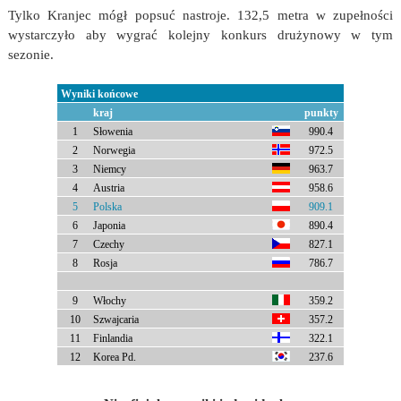
Tylko Kranjec mógł popsuć nastroje. 132,5 metra w zupełności
wystarczyło aby wygrać kolejny konkurs drużynowy w tym
sezonie.
Wyniki końcowe
kraj
punkty
1
Słowenia
990.4
2
Norwegia
972.5
3
Niemcy
963.7
4
Austria
958.6
5
Polska
909.1
6
Japonia
890.4
7
Czechy
827.1
8
Rosja
786.7
9
Włochy
359.2
10
Szwajcaria
357.2
11
Finlandia
322.1
12
Korea Pd.
237.6