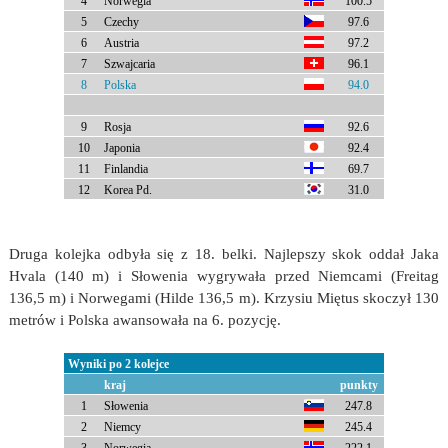
4
Norwegia
100.5
5
Czechy
97.6
6
Austria
97.2
7
Szwajcaria
96.1
8
Polska
94.0
9
Rosja
92.6
10
Japonia
92.4
11
Finlandia
69.7
12
Korea Pd.
31.0
Druga kolejka odbyła się z 18. belki. Najlepszy skok oddał Jaka
Hvala (140 m) i Słowenia wygrywała przed Niemcami (Freitag
136,5 m) i Norwegami (Hilde 136,5 m). Krzysiu Miętus skoczył 130
metrów i Polska awansowała na 6. pozycję.
Wyniki po 2 kolejce
kraj
punkty
1
Słowenia
247.8
2
Niemcy
245.4