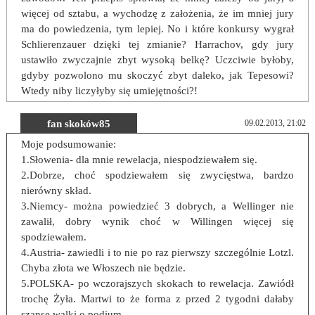
więcej od sztabu, a wychodzę z założenia, że im mniej jury
ma do powiedzenia, tym lepiej. No i które konkursy wygrał
Schlierenzauer dzięki tej zmianie? Harrachov, gdy jury
ustawiło zwyczajnie zbyt wysoką belkę? Uczciwie byłoby,
gdyby pozwolono mu skoczyć zbyt daleko, jak Tepesowi?
Wtedy niby liczyłyby się umiejętności?!
fan skoków85
09.02.2013, 21:02
Moje podsumowanie:
1.Słowenia- dla mnie rewelacja, niespodziewałem się.
2.Dobrze, choć spodziewałem się zwycięstwa, bardzo
nierówny skład.
3.Niemcy- można powiedzieć 3 dobrych, a Wellinger nie
zawalił, dobry wynik choć w Willingen więcej się
spodziewałem.
4.Austria- zawiedli i to nie po raz pierwszy szczególnie Lotzl.
Chyba złota we Włoszech nie będzie.
5.POLSKA- po wczorajszych skokach to rewelacja. Zawiódł
trochę Żyła. Martwi to że forma z przed 2 tygodni dałaby
szansę walki o podium.