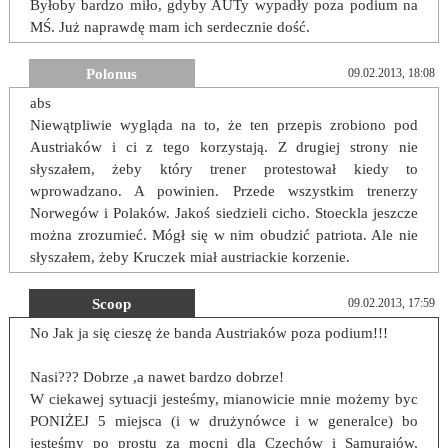
Byłoby bardzo miło, gdyby AUTy wypadły poza podium na
MŚ. Już naprawdę mam ich serdecznie dość.
Polonus
09.02.2013, 18:08
abs
Niewątpliwie wygląda na to, że ten przepis zrobiono pod
Austriaków i ci z tego korzystają. Z drugiej strony nie
słyszałem, żeby który trener protestował kiedy to
wprowadzano. A powinien. Przede wszystkim trenerzy
Norwegów i Polaków. Jakoś siedzieli cicho. Stoeckla jeszcze
można zrozumieć. Mógł się w nim obudzić patriota. Ale nie
słyszałem, żeby Kruczek miał austriackie korzenie.
Scoop
09.02.2013, 17:59
No Jak ja się cieszę że banda Austriaków poza podium!!!
Nasi??? Dobrze ,a nawet bardzo dobrze!
W ciekawej sytuacji jesteśmy, mianowicie mnie możemy byc
PONIŻEJ 5 miejsca (i w drużynówce i w generalce) bo
jesteśmy po prostu za mocni dla Czechów i Samurajów,