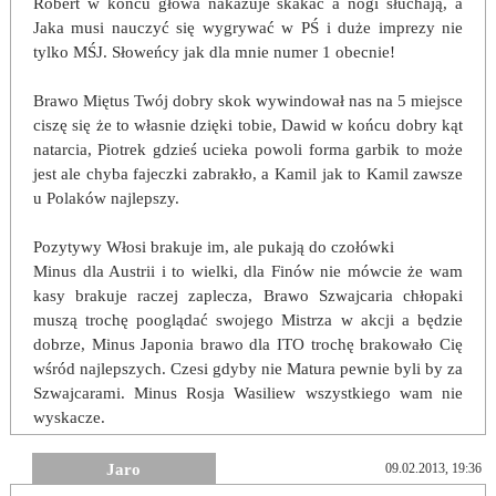
Robert w końcu głowa nakazuje skakać a nogi słuchają, a
Jaka musi nauczyć się wygrywać w PŚ i duże imprezy nie
tylko MŚJ. Słoweńcy jak dla mnie numer 1 obecnie!
Brawo Miętus Twój dobry skok wywindował nas na 5 miejsce
ciszę się że to własnie dzięki tobie, Dawid w końcu dobry kąt
natarcia, Piotrek gdzieś ucieka powoli forma garbik to może
jest ale chyba fajeczki zabrakło, a Kamil jak to Kamil zawsze
u Polaków najlepszy.
Pozytywy Włosi brakuje im, ale pukają do czołówki
Minus dla Austrii i to wielki, dla Finów nie mówcie że wam
kasy brakuje raczej zaplecza, Brawo Szwajcaria chłopaki
muszą trochę pooglądać swojego Mistrza w akcji a będzie
dobrze, Minus Japonia brawo dla ITO trochę brakowało Cię
wśród najlepszych. Czesi gdyby nie Matura pewnie byli by za
Szwajcarami. Minus Rosja Wasiliew wszystkiego wam nie
wyskacze.
Jaro
09.02.2013, 19:36