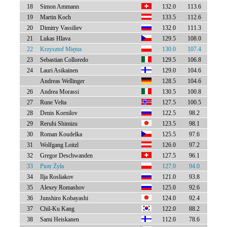
18
Simon Ammann
132.0
113.6
19
Martin Koch
133.5
112.6
20
Dimitry Vassiliev
132.0
111.3
21
Lukas Hlava
129.5
108.0
22
Krzysztof Miętus
130.0
107.4
23
Sebastian Colloredo
129.5
106.8
24
Lauri Asikainen
129.0
104.6
Andreas Wellinger
128.5
104.6
26
Andrea Morassi
130.5
100.8
27
Rune Velta
127.5
100.5
28
Denis Kornilov
122.5
98.2
29
Reruhi Shimizu
123.5
98.1
30
Roman Koudelka
125.5
97.6
31
Wolfgang Loitzl
126.0
97.2
32
Gregor Deschwanden
127.5
96.1
33
Piotr Żyła
127.0
94.0
34
Ilja Rosliakov
121.0
93.8
35
Alexey Romashov
125.0
92.6
36
Junshiro Kobayashi
124.0
92.4
37
Chil-Ku Kang
122.0
88.2
38
Sami Heiskanen
112.0
78.6