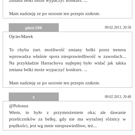
zmiana belki może wypaczyć konkurs. ...
Mam nadzieję ze po sezonie ten przepis zniknie.
piotr186
09.02.2013, 20:58
OjciecMarek
To chyba żart. możliwość zmiany belki przez trenera
wprowadza właśnie spora niesprawiedliwość w zawodach...
Na przykładzie Harrachova najlepiej było widać jak takka
zmiana belki może wypaczyć konkurs. ...
Mam nadzieję ze po sezonie ten przepis zniknie.
x
09.02.2013, 20:48
@Polonus
Wiem, to było z przymrużeniem oka; ale dawanie
przeliczników za belkę, gdy nie ma wyraźnej różnicy w
prędkości, jest wg mnie niesprawiedliwe, też...