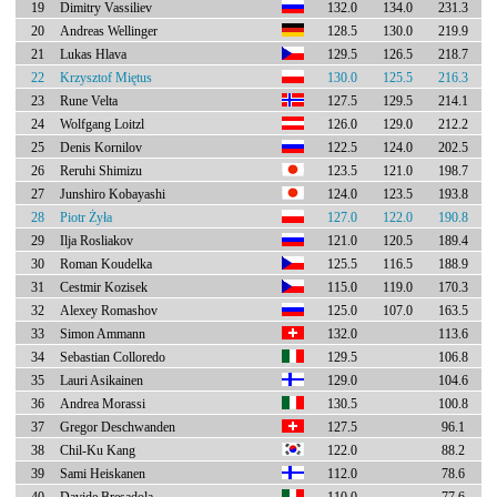
19
Dimitry Vassiliev
132.0
134.0
231.3
20
Andreas Wellinger
128.5
130.0
219.9
21
Lukas Hlava
129.5
126.5
218.7
22
Krzysztof Miętus
130.0
125.5
216.3
23
Rune Velta
127.5
129.5
214.1
24
Wolfgang Loitzl
126.0
129.0
212.2
25
Denis Kornilov
122.5
124.0
202.5
26
Reruhi Shimizu
123.5
121.0
198.7
27
Junshiro Kobayashi
124.0
123.5
193.8
28
Piotr Żyła
127.0
122.0
190.8
29
Ilja Rosliakov
121.0
120.5
189.4
30
Roman Koudelka
125.5
116.5
188.9
31
Cestmir Kozisek
115.0
119.0
170.3
32
Alexey Romashov
125.0
107.0
163.5
33
Simon Ammann
132.0
113.6
34
Sebastian Colloredo
129.5
106.8
35
Lauri Asikainen
129.0
104.6
36
Andrea Morassi
130.5
100.8
37
Gregor Deschwanden
127.5
96.1
38
Chil-Ku Kang
122.0
88.2
39
Sami Heiskanen
112.0
78.6