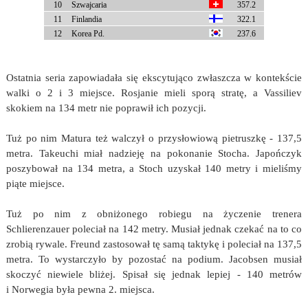
10
Szwajcaria
357.2
11
Finlandia
322.1
12
Korea Pd.
237.6
Ostatnia seria zapowiadała się ekscytująco zwłaszcza w kontekście
walki o 2 i 3 miejsce. Rosjanie mieli sporą stratę, a Vassiliev
skokiem na 134 metr nie poprawił ich pozycji.
Tuż po nim Matura też walczył o przysłowiową pietruszkę - 137,5
metra. Takeuchi miał nadzieję na pokonanie Stocha. Japończyk
poszybował na 134 metra, a Stoch uzyskał 140 metry i mieliśmy
piąte miejsce.
Tuż po nim z obniżonego robiegu na życzenie trenera
Schlierenzauer poleciał na 142 metry. Musiał jednak czekać na to co
zrobią rywale. Freund zastosował tę samą taktykę i poleciał na 137,5
metra. To wystarczyło by pozostać na podium. Jacobsen musiał
skoczyć niewiele bliżej. Spisał się jednak lepiej - 140 metrów
i Norwegia była pewna 2. miejsca.