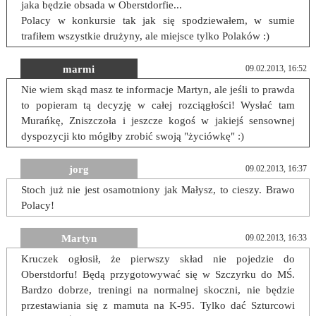
jaka będzie obsada w Oberstdorfie...
Polacy w konkursie tak jak się spodziewałem, w sumie
trafiłem wszystkie drużyny, ale miejsce tylko Polaków :)
marmi
09.02.2013, 16:52
Nie wiem skąd masz te informacje Martyn, ale jeśli to prawda
to popieram tą decyzję w całej rozciągłości! Wysłać tam
Murańkę, Zniszczoła i jeszcze kogoś w jakiejś sensownej
dyspozycji kto mógłby zrobić swoją "życiówkę" :)
jorg
09.02.2013, 16:37
Stoch już nie jest osamotniony jak Małysz, to cieszy. Brawo
Polacy!
Martyn
09.02.2013, 16:33
Kruczek ogłosił, że pierwszy skład nie pojedzie do
Oberstdorfu! Będą przygotowywać się w Szczyrku do MŚ.
Bardzo dobrze, treningi na normalnej skoczni, nie będzie
przestawiania się z mamuta na K-95. Tylko dać Szturcowi