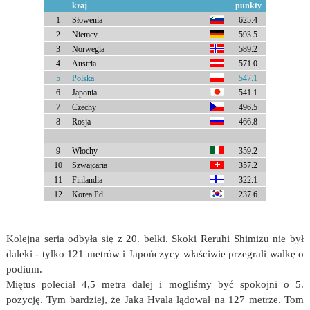
kraj
punkty
1
Słowenia
625.4
2
Niemcy
593.5
3
Norwegia
589.2
4
Austria
571.0
5
Polska
547.1
6
Japonia
541.1
7
Czechy
496.5
8
Rosja
466.8
9
Włochy
359.2
10
Szwajcaria
357.2
11
Finlandia
322.1
12
Korea Pd.
237.6
Kolejna seria odbyła się z 20. belki. Skoki Reruhi Shimizu nie był
daleki - tylko 121 metrów i Japończycy właściwie przegrali walkę o
podium.
Miętus poleciał 4,5 metra dalej i mogliśmy być spokojni o 5.
pozycję. Tym bardziej, że Jaka Hvala lądował na 127 metrze. Tom