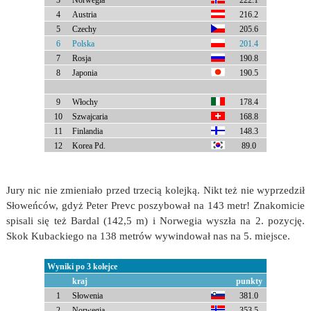
3
Norwegia
222.1
4
Austria
216.2
5
Czechy
205.6
6
Polska
201.4
7
Rosja
190.8
8
Japonia
190.5
9
Włochy
178.4
10
Szwajcaria
168.8
11
Finlandia
148.3
12
Korea Pd.
89.0
Jury nic nie zmieniało przed trzecią kolejką. Nikt też nie wyprzedził
Słoweńców, gdyż Peter Prevc poszybował na 143 metr! Znakomicie
spisali się też Bardal (142,5 m) i Norwegia wyszła na 2. pozycję.
Skok Kubackiego na 138 metrów wywindował nas na 5. miejsce.
Wyniki po 3 kolejce
kraj
punkty
1
Słowenia
381.0
2
Norwegia
353.5