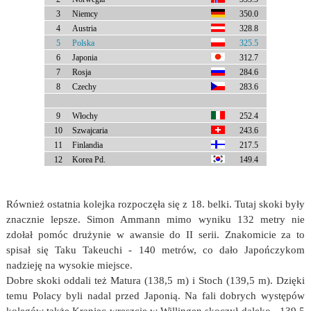
3
Niemcy
350.0
4
Austria
328.8
5
Polska
325.5
6
Japonia
312.7
7
Rosja
284.6
8
Czechy
283.6
9
Włochy
252.4
10
Szwajcaria
243.6
11
Finlandia
217.5
12
Korea Pd.
149.4
Również ostatnia kolejka rozpoczęła się z 18. belki. Tutaj skoki były
znacznie lepsze. Simon Ammann mimo wyniku 132 metry nie
zdołał pomóc drużynie w awansie do II serii. Znakomicie za to
spisał się Taku Takeuchi - 140 metrów, co dało Japończykom
nadzieję na wysokie miejsce.
Dobre skoki oddali też Matura (138,5 m) i Stoch (139,5 m). Dzięki
temu Polacy byli nadal przed Japonią. Na fali dobrych występów