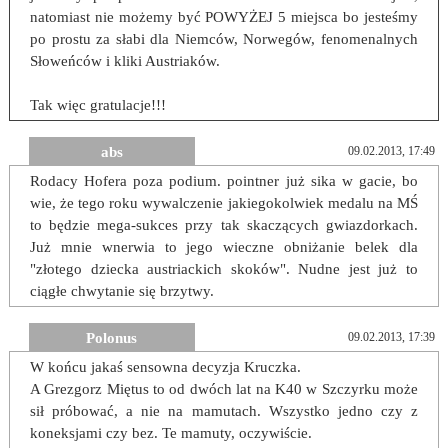
natomiast nie możemy być POWYŻEJ 5 miejsca bo jesteśmy
po prostu za słabi dla Niemców, Norwegów, fenomenalnych
Słoweńców i kliki Austriaków.
Tak więc gratulacje!!!
abs
09.02.2013, 17:49
Rodacy Hofera poza podium. pointner już sika w gacie, bo
wie, że tego roku wywalczenie jakiegokolwiek medalu na MŚ
to będzie mega-sukces przy tak skaczących gwiazdorkach.
Już mnie wnerwia to jego wieczne obniżanie belek dla
"złotego dziecka austriackich skoków". Nudne jest już to
ciągłe chwytanie się brzytwy.
Polonus
09.02.2013, 17:39
W końcu jakaś sensowna decyzja Kruczka.
A Grezgorz Miętus to od dwóch lat na K40 w Szczyrku może
sił próbować, a nie na mamutach. Wszystko jedno czy z
koneksjami czy bez. Te mamuty, oczywiście.