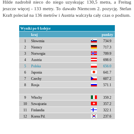
Hilde nadrobił nieco do niego uzyskując 130,5 metra, a Freitag
jeszcze więcej - 133 metry. To dawało Niemcom 2. pozycję. Stefan
Kraft poleciał na 136 metrów i Austria walczyła cały czas o podium.
Wyniki po 6 kolejce
kraj
punkty
1
Słowenia
734.9
2
Niemcy
717.3
3
Norwegia
709.9
4
Austria
698.0
5
Polska
656.0
6
Japonia
641.7
7
Czechy
607.2
8
Rosja
571.1
9
Włochy
359.2
10
Szwajcaria
357.2
11
Finlandia
322.1
12
Korea Pd.
237.6