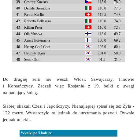
39
Cestmir Kozisek
115.0
78.0
40
Davide Bresadola
110.0
77.6
41
Pascal Kaelin
112.5
74.8
42
Roberto Dellasega
110.0
74.0
43
Killian Peier
110.0
72.7
44
Olli Muotka
113.0
69.7
45
Anssi Koivuranta
108.0
69.2
46
Heung-Chul Choi
105.0
60.4
47
Hyun-Ki Kim
101.0
58.0
48
Seou Choi
91.5
31.0
Do drugiej serii nie weszli Włosi, Szwajcarzy, Finowie
i Koreańczycy. Zaczęli więc Rosjanie z 19. belki z uwagi
na padający śnieg.
Słabiej skakali Czesi i Japończycy. Nienajlepiej spisał się też Żyła -
122 metry. Wystarczyło to jednak do utrzymania pozycji. Rywale
jednak uciekli.
Wyniki po 5 kolejce