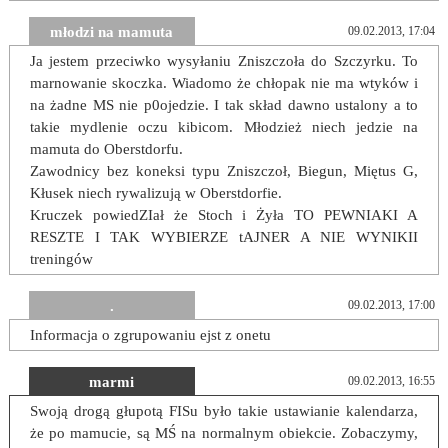
młodzi na mamuta
09.02.2013, 17:04
Ja jestem przeciwko wysyłaniu Zniszczoła do Szczyrku. To
marnowanie skoczka. Wiadomo że chłopak nie ma wtyków i
na żadne MS nie p0ojedzie. I tak skład dawno ustalony a to
takie mydlenie oczu kibicom. Młodzież niech jedzie na
mamuta do Oberstdorfu.
Zawodnicy bez koneksi typu Zniszczoł, Biegun, Miętus G,
Kłusek niech rywalizują w Oberstdorfie.
Kruczek powiedZIał że Stoch i Żyła TO PEWNIAKI A
RESZTE I TAK WYBIERZE tAJNER A NIE WYNIKII
treningów
.
09.02.2013, 17:00
Informacja o zgrupowaniu ejst z onetu
marmi
09.02.2013, 16:55
Swoją drogą głupotą FISu było takie ustawianie kalendarza,
że po mamucie, są MŚ na normalnym obiekcie. Zobaczymy,