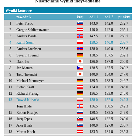
Nieoficjalne wyniki indywidualne
Wyniki końcowe
zawodnik
kraj
odl. 1
odl. 2
punkty
1
Peter Prevc
143.0
142.0
272.7
2
Gregor Schlierenzauer
140.0
142.0
265.1
3
Anders Bardal
142.5
137.0
260.5
4
Kamil Stoch
139.5
140.0
259.7
5
Anders Jacobsen
138.0
140.0
255.6
6
Severin Freund
138.5
137.5
252.1
7
Daiki Ito
136.0
137.0
250.9
8
Jan Matura
138.5
137.5
249.2
9
Taku Takeuchi
140.0
134.0
247.0
10
Michael Neumayer
139.5
133.5
246.7
11
Stefan Kraft
134.0
136.0
246.0
12
Richard Freitag
136.5
133.0
245.0
13
Dawid Kubacki
138.0
132.0
242.3
Tom Hilde
136.5
130.5
242.3
15
Robert Kranjec
139.5
132.5
242.0
16
Jurij Tepes
140.5
132.5
240.0
17
Jaka Hvala
140.0
127.0
235.7
18
Martin Koch
133.5
134.0
235.3