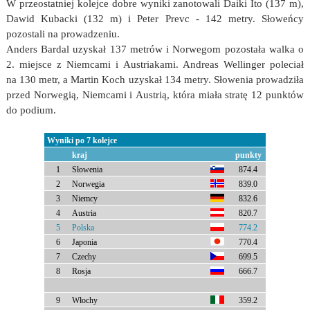
W przeostatniej kolejce dobre wyniki zanotowali Daiki Ito (137 m),
Dawid Kubacki (132 m) i Peter Prevc - 142 metry. Słoweńcy
pozostali na prowadzeniu.
Anders Bardal uzyskał 137 metrów i Norwegom pozostała walka o
2. miejsce z Niemcami i Austriakami. Andreas Wellinger poleciał
na 130 metr, a Martin Koch uzyskał 134 metry. Słowenia prowadziła
przed Norwegią, Niemcami i Austrią, która miała stratę 12 punktów
do podium.
Wyniki po 7 kolejce
kraj
punkty
1
Słowenia
874.4
2
Norwegia
839.0
3
Niemcy
832.6
4
Austria
820.7
5
Polska
774.2
6
Japonia
770.4
7
Czechy
699.5
8
Rosja
666.7
9
Włochy
359.2