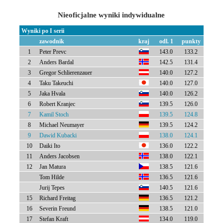
Nieoficjalne wyniki indywidualne
Wyniki po I serii
zawodnik
kraj
odl. 1
punkty
1
Peter Prevc
143.0
133.2
2
Anders Bardal
142.5
131.4
3
Gregor Schlierenzauer
140.0
127.2
4
Taku Takeuchi
140.0
127.0
5
Jaka Hvala
140.0
126.2
6
Robert Kranjec
139.5
126.0
7
Kamil Stoch
139.5
124.8
8
Michael Neumayer
139.5
124.2
9
Dawid Kubacki
138.0
124.1
10
Daiki Ito
136.0
122.2
11
Anders Jacobsen
138.0
122.1
12
Jan Matura
138.5
121.6
Tom Hilde
136.5
121.6
Jurij Tepes
140.5
121.6
15
Richard Freitag
136.5
121.2
16
Severin Freund
138.5
121.0
17
Stefan Kraft
134.0
119.0