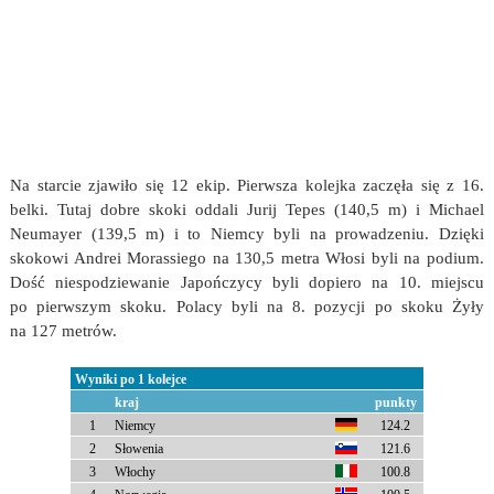
Na starcie zjawiło się 12 ekip. Pierwsza kolejka zaczęła się z 16.
belki. Tutaj dobre skoki oddali Jurij Tepes (140,5 m) i Michael
Neumayer (139,5 m) i to Niemcy byli na prowadzeniu. Dzięki
skokowi Andrei Morassiego na 130,5 metra Włosi byli na podium.
Dość niespodziewanie Japończycy byli dopiero na 10. miejscu
po pierwszym skoku. Polacy byli na 8. pozycji po skoku Żyły
na 127 metrów.
Wyniki po 1 kolejce
kraj
punkty
1
Niemcy
124.2
2
Słowenia
121.6
3
Włochy
100.8