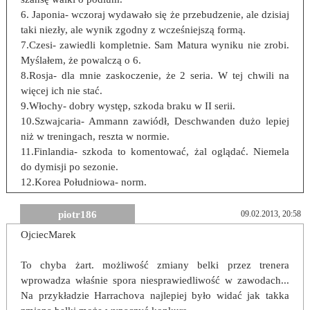
6. Japonia- wczoraj wydawało się że przebudzenie, ale dzisiaj
taki niezły, ale wynik zgodny z wcześniejszą formą.
7.Czesi- zawiedli kompletnie. Sam Matura wyniku nie zrobi.
Myślałem, że powalczą o 6.
8.Rosja- dla mnie zaskoczenie, że 2 seria. W tej chwili na
więcej ich nie stać.
9.Włochy- dobry występ, szkoda braku w II serii.
10.Szwajcaria- Ammann zawiódł, Deschwanden dużo lepiej
niż w treningach, reszta w normie.
11.Finlandia- szkoda to komentować, żal oglądać. Niemela
do dymisji po sezonie.
12.Korea Południowa- norm.
piotr186
09.02.2013, 20:58
OjciecMarek
To chyba żart. możliwość zmiany belki przez trenera
wprowadza właśnie spora niesprawiedliwość w zawodach...
Na przykładzie Harrachova najlepiej było widać jak takka