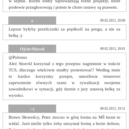
w sejmie. Rózne lobby wprowadzają różne projekty, które
posłowie przegłosowują i potem te chore ustawy są prawem.
x
09.02.2013, 20:06
Lepsze byłyby przeliczniki za prędkość na progu, a nie za
belkę ;)
OjciecMarek
09.02.2013, 20:01
@Polonus
Ależ Stoeckl korzystał z tego przepisu nagminnie w trakcie
TCS, dlaczego właściwie miałby protestować? Według mnie
to bardzo korzystny przepis, umożliwia trenerowi
zapewnienie równych szans w rywalizacji swojemu
zawodnikowi w sytuacji, gdy durnie z jury ustawią belkę za
wysoko.
:-)
09.02.2013, 19:51
Brawo Słoweńcy, Peter mocno w górę forma na MŚ bezie to
widać. Jurii nieźle tylko żeby utrzymał formę a bezie dobrze,