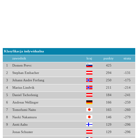
Klasyfikacja indywidualna
zawodnik
kraj
punkty
strata
1
Domen Prevc
425
2
Stephan Embacher
294
-131
3
Johann Andre Forfang
250
-175
4
Marius Lindvik
211
-214
5
Daniel Tschofenig
184
-241
6
Andreas Wellinger
166
-259
7
Tomofumi Naito
165
-260
8
Naoki Nakamura
146
-279
9
Antti Aalto
129
-296
Jonas Schuster
129
-296