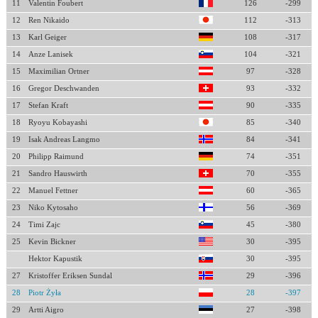
11
Valentin Foubert
126
-299
12
Ren Nikaido
112
-313
13
Karl Geiger
108
-317
14
Anze Lanisek
104
-321
15
Maximilian Ortner
97
-328
16
Gregor Deschwanden
93
-332
17
Stefan Kraft
90
-335
18
Ryoyu Kobayashi
85
-340
19
Isak Andreas Langmo
84
-341
20
Philipp Raimund
74
-351
21
Sandro Hauswirth
70
-355
22
Manuel Fettner
60
-365
23
Niko Kytosaho
56
-369
24
Timi Zajc
45
-380
25
Kevin Bickner
30
-395
Hektor Kapustik
30
-395
27
Kristoffer Eriksen Sundal
29
-396
28
Piotr Żyła
28
-397
29
Artti Aigro
27
-398