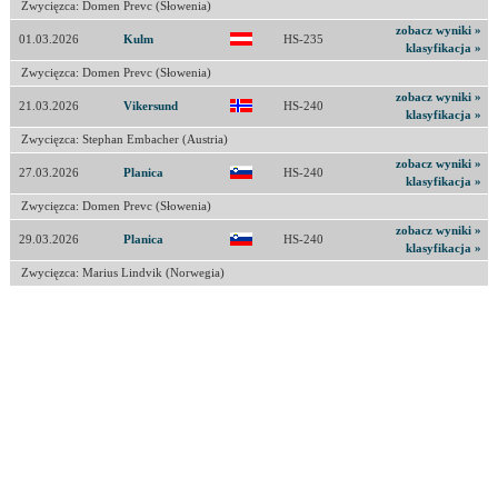
Zwycięzca: Domen Prevc (Słowenia)
zobacz wyniki »
01.03.2026
Kulm
HS-235
klasyfikacja »
Zwycięzca: Domen Prevc (Słowenia)
zobacz wyniki »
21.03.2026
Vikersund
HS-240
klasyfikacja »
Zwycięzca: Stephan Embacher (Austria)
zobacz wyniki »
27.03.2026
Planica
HS-240
klasyfikacja »
Zwycięzca: Domen Prevc (Słowenia)
zobacz wyniki »
29.03.2026
Planica
HS-240
klasyfikacja »
Zwycięzca: Marius Lindvik (Norwegia)