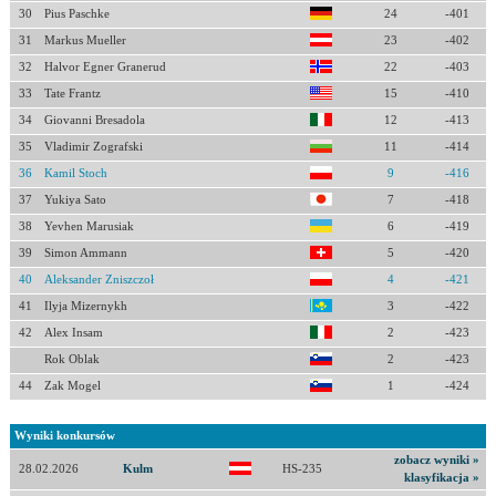
30
Pius Paschke
24
-401
31
Markus Mueller
23
-402
32
Halvor Egner Granerud
22
-403
33
Tate Frantz
15
-410
34
Giovanni Bresadola
12
-413
35
Vladimir Zografski
11
-414
36
Kamil Stoch
9
-416
37
Yukiya Sato
7
-418
38
Yevhen Marusiak
6
-419
39
Simon Ammann
5
-420
40
Aleksander Zniszczoł
4
-421
41
Ilyja Mizernykh
3
-422
42
Alex Insam
2
-423
Rok Oblak
2
-423
44
Zak Mogel
1
-424
Wyniki konkursów
zobacz wyniki »
28.02.2026
Kulm
HS-235
klasyfikacja »