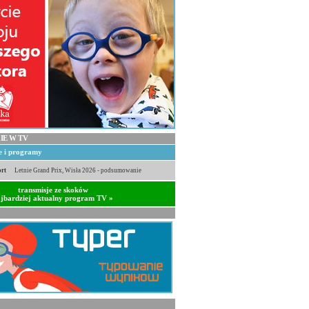
IE W TV
je i programy
rt
Letnie Grand Prix, Wisła 2026 - podsumowanie
transmisje ze skoków
jbardziej aktualny program TV »