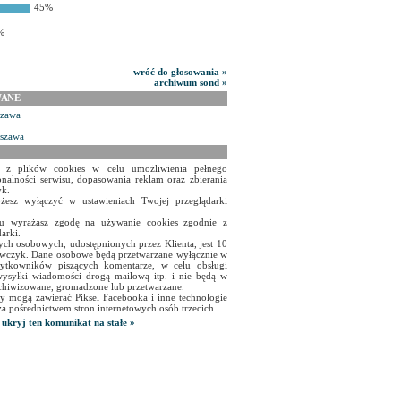
45%
%
wróć do głosowania »
archiwum sond »
WANE
szawa
rszawa
a z plików cookies w celu umożliwienia pełnego
onalności serwisu, dopasowania reklam oraz zbierania
yk.
żesz wyłączyć w ustawieniach Twojej przeglądarki
isu wyrażasz zgodę na używanie cookies zgodnie z
arki.
ch osobowych, udostępnionych przez Klienta, jest 10
czyk. Dane osobowe będą przetwarzane wyłącznie w
użytkowników piszących komentarze, w celu obsługi
ysyłki wiadomości drogą mailową itp. i nie będą w
chiwizowane, gromadzone lub przetwarzane.
y mogą zawierać Piksel Facebooka i inne technologie
za pośrednictwem stron internetowych osób trzecich.
ukryj ten komunikat na stałe »