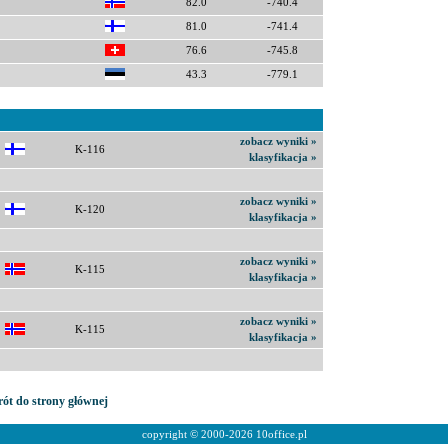
82.0
-740.4
81.0
-741.4
76.6
-745.8
43.3
-779.1
zobacz wyniki »
K-116
klasyfikacja »
zobacz wyniki »
K-120
klasyfikacja »
zobacz wyniki »
K-115
klasyfikacja »
zobacz wyniki »
K-115
klasyfikacja »
ót do strony głównej
copyright © 2000-2026
10office.pl