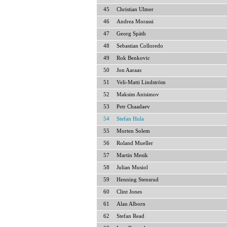
45
Christian Ulmer
46
Andrea Morassi
47
Georg Späth
48
Sebastian Colloredo
49
Rok Benkovic
50
Jon Aaraas
51
Veli-Matti Lindström
52
Maksim Anisimov
53
Petr Chaadaev
54
Stefan Hula
55
Morten Solem
56
Roland Mueller
57
Martin Mesik
58
Julian Musiol
59
Henning Stensrud
60
Clint Jones
61
Alan Alborn
62
Stefan Read