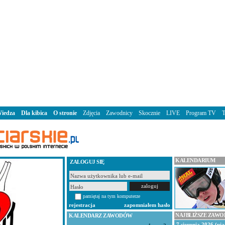
iedza
Dla kibica
O stronie
Zdjęcia
Zawodnicy
Skocznie
LIVE
Program TV
KALENDARIUM
ZALOGUJ SIĘ
pamiętaj na tym komputerze
rejestracja
zapomniałem hasło
NAJBLIŻSZE ZAW
KALENDARZ ZAWODÓW
7 sierpnia 2026 (pią