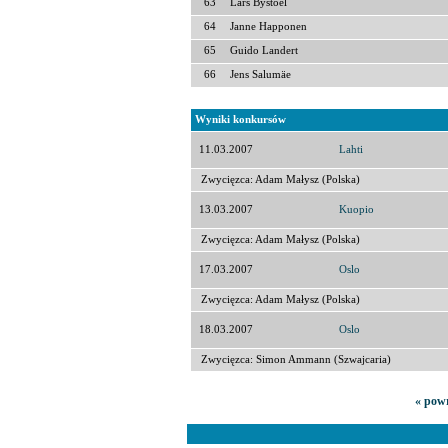
63
Lars Bystoel
64
Janne Happonen
65
Guido Landert
66
Jens Salumäe
Wyniki konkursów
11.03.2007
Lahti
Zwycięzca: Adam Małysz (Polska)
13.03.2007
Kuopio
Zwycięzca: Adam Małysz (Polska)
17.03.2007
Oslo
Zwycięzca: Adam Małysz (Polska)
18.03.2007
Oslo
Zwycięzca: Simon Ammann (Szwajcaria)
« powr