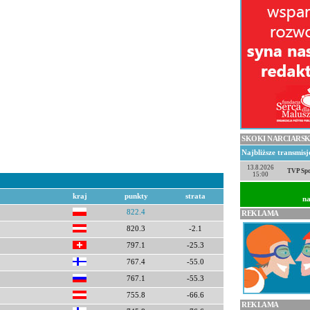
SKOKI NARCIARSK
Najbliższe transmis
13.8.2026
TVP Spo
15:00
kraj
punkty
strata
na
822.4
REKLAMA
820.3
-2.1
797.1
-25.3
767.4
-55.0
767.1
-55.3
755.8
-66.6
REKLAMA