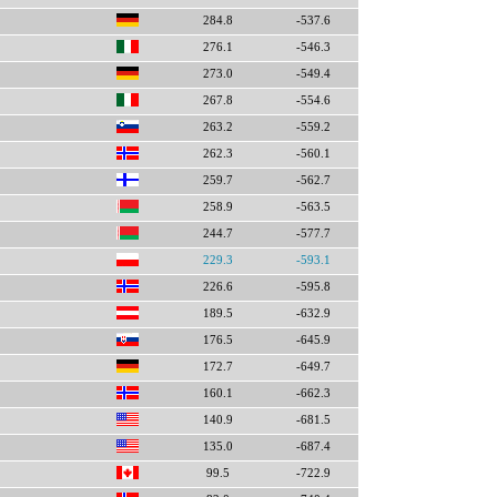
284.8
-537.6
276.1
-546.3
273.0
-549.4
267.8
-554.6
263.2
-559.2
262.3
-560.1
259.7
-562.7
258.9
-563.5
244.7
-577.7
229.3
-593.1
226.6
-595.8
189.5
-632.9
176.5
-645.9
172.7
-649.7
160.1
-662.3
140.9
-681.5
135.0
-687.4
99.5
-722.9