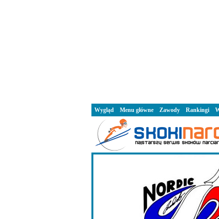
Wygląd
Menu główne
Zawody
Rankingi
W