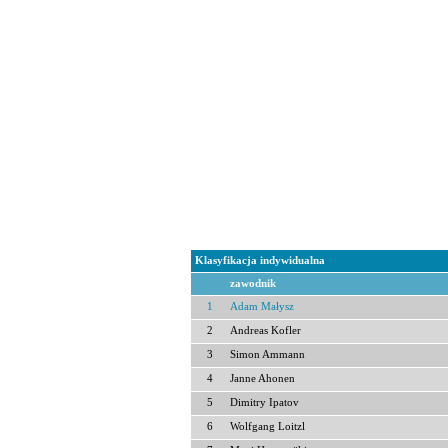
Klasyfikacja indywidualna
zawodnik
1
Adam Małysz
2
Andreas Kofler
3
Simon Ammann
4
Janne Ahonen
5
Dimitry Ipatov
6
Wolfgang Loitzl