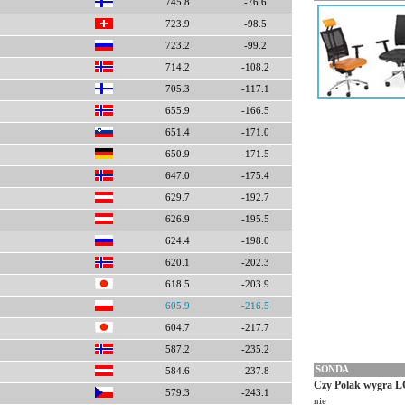
745.8
-76.6
723.9
-98.5
723.2
-99.2
714.2
-108.2
705.3
-117.1
655.9
-166.5
651.4
-171.0
650.9
-171.5
647.0
-175.4
629.7
-192.7
626.9
-195.5
624.4
-198.0
620.1
-202.3
618.5
-203.9
605.9
-216.5
604.7
-217.7
587.2
-235.2
SONDA
584.6
-237.8
Czy Polak wygra L
579.3
-243.1
nie