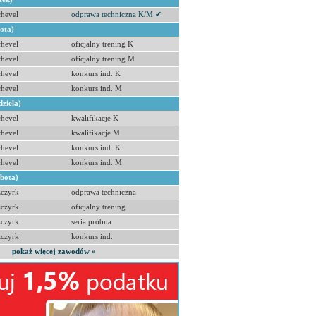
hevel
odprawa techniczna K/M ✔
bota)
hevel
oficjalny trening K
hevel
oficjalny trening M
hevel
konkurs ind. K
hevel
konkurs ind. M
dziela)
hevel
kwalifikacje K
hevel
kwalifikacje M
hevel
konkurs ind. K
hevel
konkurs ind. M
obota)
zczyrk
odprawa techniczna
zczyrk
oficjalny trening
zczyrk
seria próbna
zczyrk
konkurs ind.
pokaż więcej zawodów »