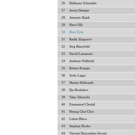
26
Balthasar Schneider
27
Jernej Damjan
28
Antonin Hajek
29
Harri Olli
30
Piotr Żyła
31
Radik Zhaparov
32
Jörg Ritzerfeld
33
David Lazzaroni
34
Andreas Widhölzl
35
Robert Kranjec
36
Arttu Lappi
37
Martin Höllwarth
38
Ilja Rosliakov
39
Taku Takeuchi
40
Emmanuel Chedal
41
Heung Chul Choi
42
Lukas Hlava
43
Stephan Hocke
44
Vincent Descombes Sevoie