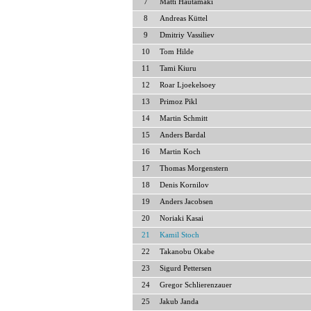
7
Matti Hautamäki
8
Andreas Küttel
9
Dmitriy Vassiliev
10
Tom Hilde
11
Tami Kiuru
12
Roar Ljoekelsoey
13
Primoz Pikl
14
Martin Schmitt
15
Anders Bardal
16
Martin Koch
17
Thomas Morgenstern
18
Denis Kornilov
19
Anders Jacobsen
20
Noriaki Kasai
21
Kamil Stoch
22
Takanobu Okabe
23
Sigurd Pettersen
24
Gregor Schlierenzauer
25
Jakub Janda