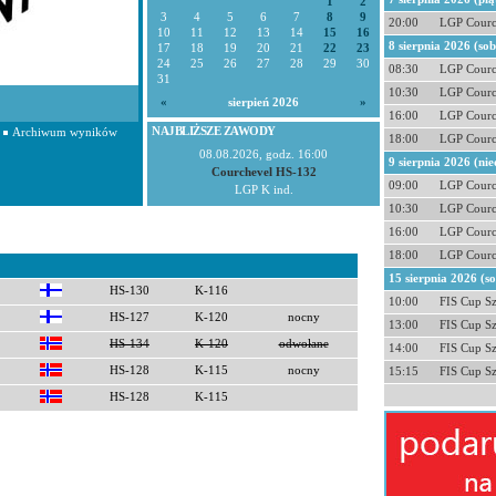
1
2
3
4
5
6
7
8
9
20:00
LGP Courc
10
11
12
13
14
15
16
8 sierpnia 2026 (so
17
18
19
20
21
22
23
24
25
26
27
28
29
30
08:30
LGP Courc
31
10:30
LGP Courc
«
sierpień 2026
»
16:00
LGP Courc
NAJBLIŻSZE ZAWODY
Archiwum wyników
18:00
LGP Courc
08.08.2026, godz. 16:00
9 sierpnia 2026 (nie
Courchevel HS-132
09:00
LGP Courc
LGP K ind.
10:30
LGP Courc
16:00
LGP Courc
18:00
LGP Courc
15 sierpnia 2026 (s
HS-130
K-116
10:00
FIS Cup S
HS-127
K-120
nocny
13:00
FIS Cup S
HS-134
K-120
odwołane
14:00
FIS Cup S
HS-128
K-115
nocny
15:15
FIS Cup S
HS-128
K-115