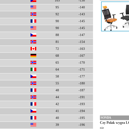
105
-130
95
-140
92
-143
90
-145
90
-145
88
-147
81
-154
72
-163
68
-167
65
-170
64
-171
58
-177
55
-180
48
-187
44
-191
42
-193
41
-194
SONDA
40
-195
Czy Polak wygra L
39
-196
nie