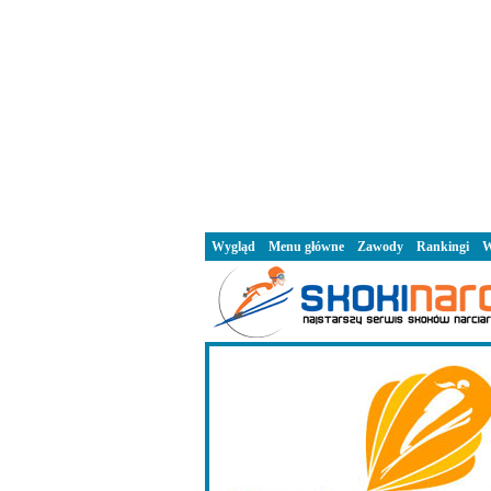
Wygląd
Menu główne
Zawody
Rankingi
W