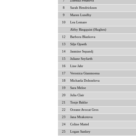
7
Zdenka Pesatova
8
Sarah Hendrickson
9
Maren Lundby
10
Lea Lemare
Abby Ringquist (Hughes)
12
Barbora Blazkova
13
Silje Opseth
14
Jasmine Sepandj
15
Juliane Seyfarth
16
Line Jahr
17
Veronica Gianmoena
18
Michaela Dolezelova
19
Sara Meloe
20
Julia Clair
21
Tonje Bakke
22
Oceane Avocat Gros
23
Jana Mrakotova
24
Coline Mattel
25
Logan Sankey