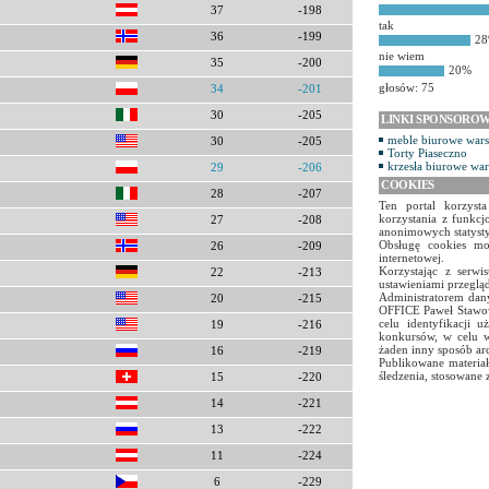
37
-198
tak
36
-199
2
nie wiem
35
-200
20%
głosów: 75
34
-201
30
-205
LINKI SPONSORO
meble biurowe war
30
-205
Torty Piaseczno
krzesła biurowe wa
29
-206
COOKIES
28
-207
Ten portal korzyst
korzystania z funkcj
27
-208
anonimowych statyst
Obsługę cookies mo
26
-209
internetowej.
Korzystając z serw
22
-213
ustawieniami przegląd
Administratorem dany
20
-215
OFFICE Paweł Stawow
celu identyfikacji 
19
-216
konkursów, w celu w
żaden inny sposób ar
16
-219
Publikowane materiał
śledzenia, stosowane 
15
-220
14
-221
13
-222
11
-224
6
-229