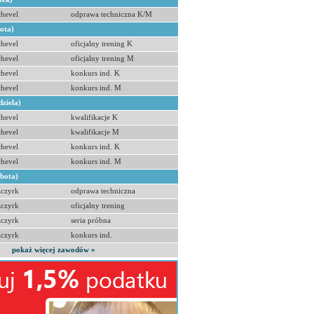
hevel
odprawa techniczna K/M
bota)
hevel
oficjalny trening K
hevel
oficjalny trening M
hevel
konkurs ind. K
hevel
konkurs ind. M
dziela)
hevel
kwalifikacje K
hevel
kwalifikacje M
hevel
konkurs ind. K
hevel
konkurs ind. M
obota)
zczyrk
odprawa techniczna
zczyrk
oficjalny trening
zczyrk
seria próbna
zczyrk
konkurs ind.
pokaż więcej zawodów »