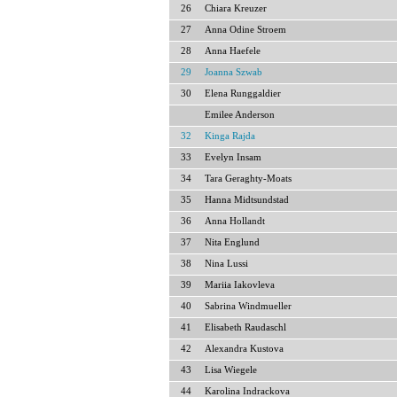
26
Chiara Kreuzer
27
Anna Odine Stroem
28
Anna Haefele
29
Joanna Szwab
30
Elena Runggaldier
Emilee Anderson
32
Kinga Rajda
33
Evelyn Insam
34
Tara Geraghty-Moats
35
Hanna Midtsundstad
36
Anna Hollandt
37
Nita Englund
38
Nina Lussi
39
Mariia Iakovleva
40
Sabrina Windmueller
41
Elisabeth Raudaschl
42
Alexandra Kustova
43
Lisa Wiegele
44
Karolina Indrackova