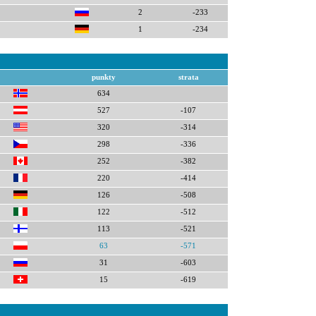
2
-233
1
-234
punkty
strata
634
527
-107
320
-314
298
-336
252
-382
220
-414
126
-508
122
-512
113
-521
63
-571
31
-603
15
-619