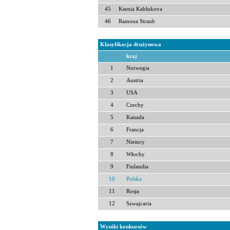
45
Ksenia Kablukova
46
Ramona Straub
Klasyfikacja drużynowa
kraj
1
Norwegia
2
Austria
3
USA
4
Czechy
5
Kanada
6
Francja
7
Niemcy
8
Włochy
9
Finlandia
10
Polska
11
Rosja
12
Szwajcaria
Wyniki konkursów