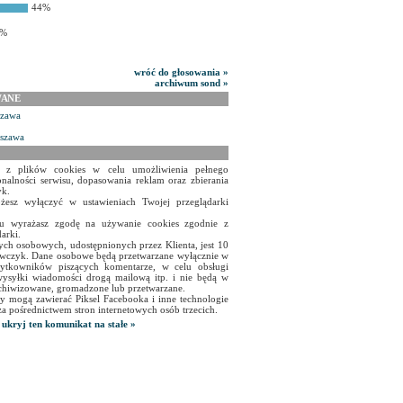
44%
8%
wróć do głosowania »
archiwum sond »
WANE
szawa
rszawa
a z plików cookies w celu umożliwienia pełnego
onalności serwisu, dopasowania reklam oraz zbierania
yk.
żesz wyłączyć w ustawieniach Twojej przeglądarki
isu wyrażasz zgodę na używanie cookies zgodnie z
arki.
ch osobowych, udostępnionych przez Klienta, jest 10
czyk. Dane osobowe będą przetwarzane wyłącznie w
użytkowników piszących komentarze, w celu obsługi
ysyłki wiadomości drogą mailową itp. i nie będą w
chiwizowane, gromadzone lub przetwarzane.
y mogą zawierać Piksel Facebooka i inne technologie
za pośrednictwem stron internetowych osób trzecich.
ukryj ten komunikat na stałe »