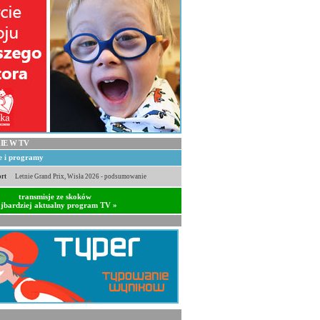
IE W TV
je i programy
rt
Letnie Grand Prix, Wisła 2026 - podsumowanie
transmisje ze skoków
jbardziej aktualny program TV »