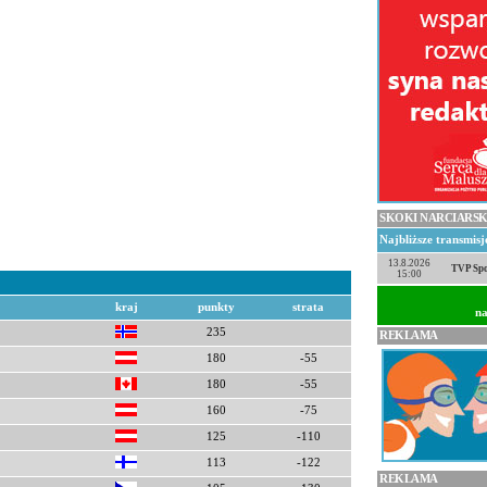
SKOKI NARCIARSK
Najbliższe transmis
13.8.2026
TVP Spo
15:00
kraj
punkty
strata
na
235
REKLAMA
180
-55
180
-55
160
-75
125
-110
113
-122
REKLAMA