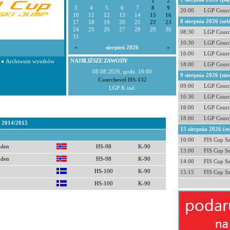
1
2
3
4
5
6
7
8
9
20:00
LGP Courc
10
11
12
13
14
15
16
8 sierpnia 2026 (so
17
18
19
20
21
22
23
24
25
26
27
28
29
30
08:30
LGP Courc
31
10:30
LGP Courc
«
sierpień 2026
»
16:00
LGP Courc
NAJBLIŻSZE ZAWODY
Archiwum wyników
18:00
LGP Courc
08.08.2026, godz. 16:00
9 sierpnia 2026 (nie
Courchevel HS-132
09:00
LGP Courc
LGP K ind.
10:30
LGP Courc
16:00
LGP Courc
18:00
LGP Courc
t 2014/2015
15 sierpnia 2026 (s
10:00
FIS Cup S
dden
HS-98
K-90
13:00
FIS Cup S
dden
HS-98
K-90
14:00
FIS Cup S
HS-100
K-90
15:15
FIS Cup S
HS-100
K-90