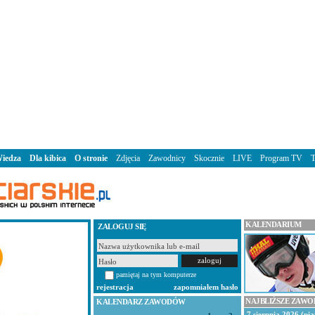
iedza
Dla kibica
O stronie
Zdjęcia
Zawodnicy
Skocznie
LIVE
Program TV
KALENDARIUM
ZALOGUJ SIĘ
pamiętaj na tym komputerze
rejestracja
zapomniałem hasło
NAJBLIŻSZE ZAW
KALENDARZ ZAWODÓW
7 sierpnia 2026 (pią