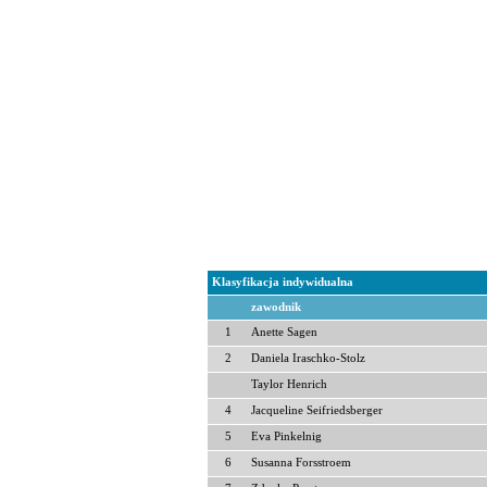
Klasyfikacja indywidualna
zawodnik
1
Anette Sagen
2
Daniela Iraschko-Stolz
Taylor Henrich
4
Jacqueline Seifriedsberger
5
Eva Pinkelnig
6
Susanna Forsstroem