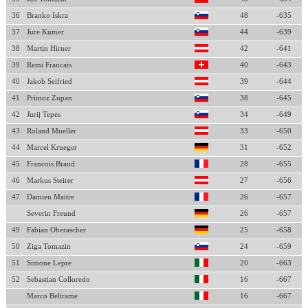
36
Branko Iskra
48
-635
37
Jure Kumer
44
-639
38
Martin Hirner
42
-641
39
Remi Francais
40
-643
40
Jakob Seifried
39
-644
41
Primoz Zupan
38
-645
42
Jurij Tepes
34
-649
43
Roland Mueller
33
-650
44
Marcel Krueger
31
-652
45
Francois Braud
28
-655
46
Markus Steirer
27
-656
47
Damien Maitre
26
-657
Severin Freund
26
-657
49
Fabian Oberascher
25
-658
50
Ziga Tomazin
24
-659
51
Simone Lepre
20
-663
52
Sebastian Colloredo
16
-667
Marco Beltrame
16
-667