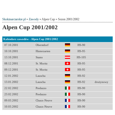
Skokinarciarskie.pl
»
Zawody
» Alpen Cup » Sezon 2001/2002
Alpen Cup 2001/2002
Kalendarz zawodów - Alpen Cup 2001/2002
07.10.2001
Oberstdorf
HS-90
10.10.2001
Hinterzarten
HS-95
13.10.2001
Stams
HS-105
08.12.2001
St. Moritz
HS-95
09.12.2001
St. Moritz
HS-95
12.01.2002
Lauscha
HS-92
13.01.2002
Lauscha
HS-92
drużynowy
22.02.2002
Predazzo
HS-90
23.02.2002
Predazzo
HS-90
09.03.2002
Chaux-Neuve
HS-90
10.03.2002
Chaux-Neuve
HS-90