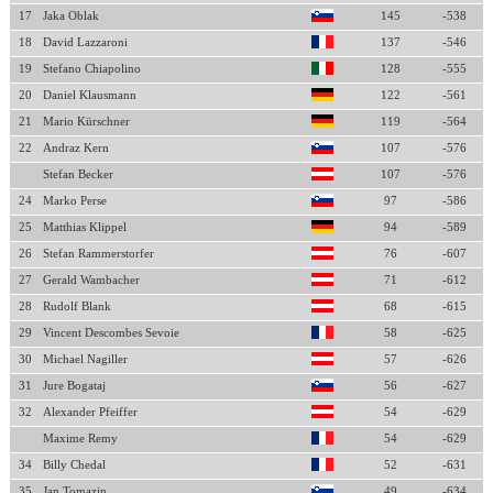
17
Jaka Oblak
145
-538
18
David Lazzaroni
137
-546
19
Stefano Chiapolino
128
-555
20
Daniel Klausmann
122
-561
21
Mario Kürschner
119
-564
22
Andraz Kern
107
-576
Stefan Becker
107
-576
24
Marko Perse
97
-586
25
Matthias Klippel
94
-589
26
Stefan Rammerstorfer
76
-607
27
Gerald Wambacher
71
-612
28
Rudolf Blank
68
-615
29
Vincent Descombes Sevoie
58
-625
30
Michael Nagiller
57
-626
31
Jure Bogataj
56
-627
32
Alexander Pfeiffer
54
-629
Maxime Remy
54
-629
34
Billy Chedal
52
-631
35
Jan Tomazin
49
-634