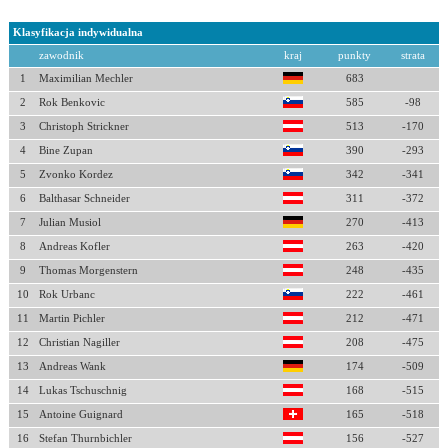
Klasyfikacja indywidualna
zawodnik
kraj
punkty
strata
1
Maximilian Mechler
683
2
Rok Benkovic
585
-98
3
Christoph Strickner
513
-170
4
Bine Zupan
390
-293
5
Zvonko Kordez
342
-341
6
Balthasar Schneider
311
-372
7
Julian Musiol
270
-413
8
Andreas Kofler
263
-420
9
Thomas Morgenstern
248
-435
10
Rok Urbanc
222
-461
11
Martin Pichler
212
-471
12
Christian Nagiller
208
-475
13
Andreas Wank
174
-509
14
Lukas Tschuschnig
168
-515
15
Antoine Guignard
165
-518
16
Stefan Thurnbichler
156
-527