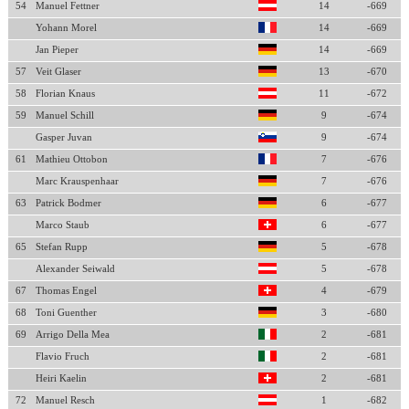
54
Manuel Fettner
14
-669
Yohann Morel
14
-669
Jan Pieper
14
-669
57
Veit Glaser
13
-670
58
Florian Knaus
11
-672
59
Manuel Schill
9
-674
Gasper Juvan
9
-674
61
Mathieu Ottobon
7
-676
Marc Krauspenhaar
7
-676
63
Patrick Bodmer
6
-677
Marco Staub
6
-677
65
Stefan Rupp
5
-678
Alexander Seiwald
5
-678
67
Thomas Engel
4
-679
68
Toni Guenther
3
-680
69
Arrigo Della Mea
2
-681
Flavio Fruch
2
-681
Heiri Kaelin
2
-681
72
Manuel Resch
1
-682