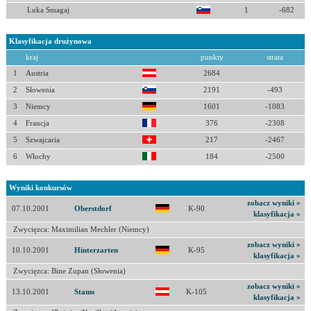
Luka Smagaj
1
-682
Klasyfikacja drużynowa
kraj
punkty
strata
1
Austria
2684
2
Słowenia
2191
-493
3
Niemcy
1601
-1083
4
Francja
376
-2308
5
Szwajcaria
217
-2467
6
Włochy
184
-2500
Wyniki konkursów
zobacz wyniki »
07.10.2001
Oberstdorf
K-90
klasyfikacja »
Zwycięzca: Maximilian Mechler (Niemcy)
zobacz wyniki »
10.10.2001
Hinterzarten
K-95
klasyfikacja »
Zwycięzca: Bine Zupan (Słowenia)
zobacz wyniki »
13.10.2001
Stams
K-105
klasyfikacja »