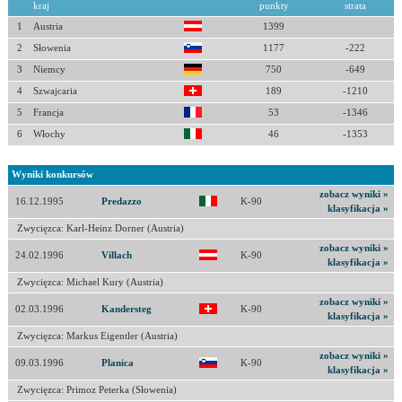
kraj
punkty
strata
1
Austria
1399
2
Słowenia
1177
-222
3
Niemcy
750
-649
4
Szwajcaria
189
-1210
5
Francja
53
-1346
6
Włochy
46
-1353
Wyniki konkursów
zobacz wyniki »
16.12.1995
Predazzo
K-90
klasyfikacja »
Zwycięzca: Karl-Heinz Dorner (Austria)
zobacz wyniki »
24.02.1996
Villach
K-90
klasyfikacja »
Zwycięzca: Michael Kury (Austria)
zobacz wyniki »
02.03.1996
Kandersteg
K-90
klasyfikacja »
Zwycięzca: Markus Eigentler (Austria)
zobacz wyniki »
09.03.1996
Planica
K-90
klasyfikacja »
Zwycięzca: Primoz Peterka (Słowenia)