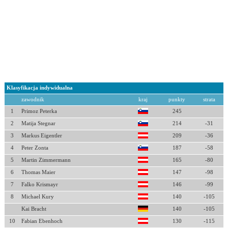
Klasyfikacja indywidualna
zawodnik
kraj
punkty
strata
1
Primoz Peterka
245
2
Matija Stegnar
214
-31
3
Markus Eigentler
209
-36
4
Peter Zonta
187
-58
5
Martin Zimmermann
165
-80
6
Thomas Maier
147
-98
7
Falko Krismayr
146
-99
8
Michael Kury
140
-105
Kai Bracht
140
-105
10
Fabian Ebenhoch
130
-115