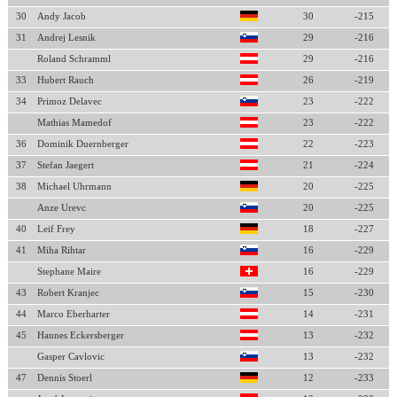
30
Andy Jacob
30
-215
31
Andrej Lesnik
29
-216
Roland Schramml
29
-216
33
Hubert Rauch
26
-219
34
Primoz Delavec
23
-222
Mathias Mamedof
23
-222
36
Dominik Duernberger
22
-223
37
Stefan Jaegert
21
-224
38
Michael Uhrmann
20
-225
Anze Urevc
20
-225
40
Leif Frey
18
-227
41
Miha Rihtar
16
-229
Stephane Maire
16
-229
43
Robert Kranjec
15
-230
44
Marco Eberharter
14
-231
45
Hannes Eckersberger
13
-232
Gasper Cavlovic
13
-232
47
Dennis Stoerl
12
-233