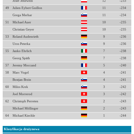
Josef Jenewein
12
-233
49
Julien Eybert Guillon
11
-234
Grega Merhar
11
-234
51
Michael Auer
10
-235
Christian Geyer
10
-235
53
Roland Audenrieth
9
-236
Uros Peterka
9
-236
55
Janko Ehrlich
7
-238
Georg Späth
7
-238
57
Jeremy Moccand
5
-240
58
Marc Vogel
4
-241
Bostjan Brzin
4
-241
60
Milos Krek
3
-242
Joel Morrerod
3
-242
62
Christoph Perreten
2
-243
Michael Möllinger
2
-243
64
Michael Kiechle
1
-244
Klasyfikacja drużynowa