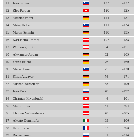
11
Jaka Grosar
123
-122
12
Rico Parpan
120
-125
13
Mathias Witter
114
-131
14
Matej Hribar
111
-134
15
Martin Schmitt
110
-135
16
Karl-Heinz Dorner
107
-138
17
Wolfgang Loitzl
94
-151
18
Alexander Jordan
82
-163
19
Frank Reichel
76
-169
20
Marko Cerar
75
-170
21
Klaus Allgayer
74
-171
22
Michael Schreiber
55
-190
23
Jaka Eniko
48
-197
24
Christian Kryenbuehl
44
-201
25
Mario Heissl
41
-204
26
Thomas Weissenboeck
40
-205
27
Alessio Dunnhofer
39
-206
28
Herve Perret
37
-208
29
Robert Janezic
31
-214