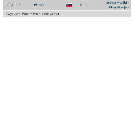
zobacz wyniki »
10.03.1996
Planica
K-90
klasyfikacja »
Zwycięzca: Primoz Peterka (Słowenia)