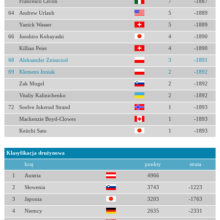
Francesco Cecon
7
-1887
64
Andrew Urlaub
5
-1889
Yanick Wasser
5
-1889
66
Junshiro Kobayashi
4
-1890
Killian Peier
4
-1890
68
Aleksander Zniszczoł
3
-1891
69
Klemens Joniak
2
-1892
Zak Mogel
2
-1892
Vitaliy Kalinichenko
2
-1892
72
Soelve Jokerud Strand
1
-1893
Mackenzie Boyd-Clowes
1
-1893
Keiichi Sato
1
-1893
Klasyfikacja drużynowa
kraj
punkty
strata
1
Austria
4966
2
Słowenia
3743
-1223
3
Japonia
3203
-1763
4
Niemcy
2635
-2331