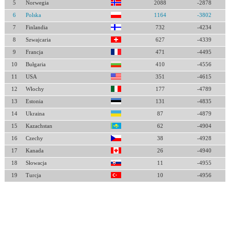
5
Norwegia
2088
-2878
6
Polska
1164
-3802
7
Finlandia
732
-4234
8
Szwajcaria
627
-4339
9
Francja
471
-4495
10
Bułgaria
410
-4556
11
USA
351
-4615
12
Włochy
177
-4789
13
Estonia
131
-4835
14
Ukraina
87
-4879
15
Kazachstan
62
-4904
16
Czechy
38
-4928
17
Kanada
26
-4940
18
Słowacja
11
-4955
19
Turcja
10
-4956