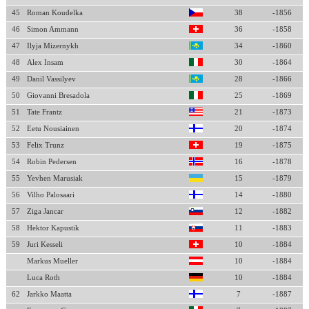
45
Roman Koudelka
38
-1856
46
Simon Ammann
36
-1858
47
Ilyja Mizernykh
34
-1860
48
Alex Insam
30
-1864
49
Danil Vassilyev
28
-1866
50
Giovanni Bresadola
25
-1869
51
Tate Frantz
21
-1873
52
Eetu Nousiainen
20
-1874
53
Felix Trunz
19
-1875
54
Robin Pedersen
16
-1878
55
Yevhen Marusiak
15
-1879
56
Vilho Palosaari
14
-1880
57
Ziga Jancar
12
-1882
58
Hektor Kapustik
11
-1883
59
Juri Kesseli
10
-1884
Markus Mueller
10
-1884
Luca Roth
10
-1884
62
Jarkko Maatta
7
-1887