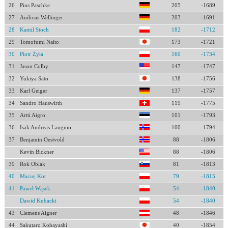
26
Pius Paschke
205
-1689
27
Andreas Wellinger
203
-1691
28
Kamil Stoch
182
-1712
29
Tomofumi Naito
173
-1721
30
Piotr Żyła
160
-1734
31
Jason Colby
147
-1747
32
Yukiya Sato
138
-1756
33
Karl Geiger
137
-1757
34
Sandro Hauswirth
119
-1775
35
Artti Aigro
101
-1793
36
Isak Andreas Langmo
100
-1794
37
Benjamin Oestvold
88
-1806
Kevin Bickner
88
-1806
39
Rok Oblak
81
-1813
40
Maciej Kot
79
-1815
41
Paweł Wąsek
54
-1840
Dawid Kubacki
54
-1840
43
Clemens Aigner
48
-1846
44
Sakutaro Kobayashi
40
-1854