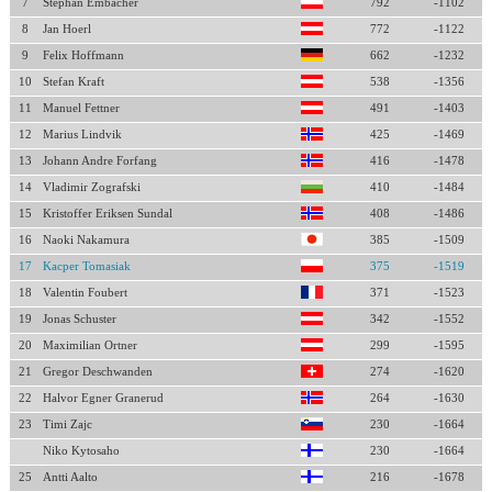
7
Stephan Embacher
792
-1102
8
Jan Hoerl
772
-1122
9
Felix Hoffmann
662
-1232
10
Stefan Kraft
538
-1356
11
Manuel Fettner
491
-1403
12
Marius Lindvik
425
-1469
13
Johann Andre Forfang
416
-1478
14
Vladimir Zografski
410
-1484
15
Kristoffer Eriksen Sundal
408
-1486
16
Naoki Nakamura
385
-1509
17
Kacper Tomasiak
375
-1519
18
Valentin Foubert
371
-1523
19
Jonas Schuster
342
-1552
20
Maximilian Ortner
299
-1595
21
Gregor Deschwanden
274
-1620
22
Halvor Egner Granerud
264
-1630
23
Timi Zajc
230
-1664
Niko Kytosaho
230
-1664
25
Antti Aalto
216
-1678