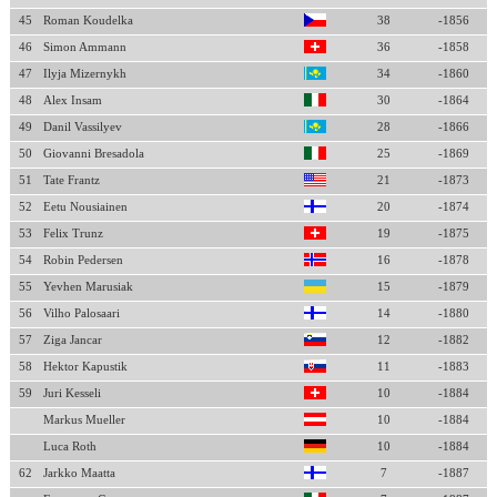
45
Roman Koudelka
38
-1856
46
Simon Ammann
36
-1858
47
Ilyja Mizernykh
34
-1860
48
Alex Insam
30
-1864
49
Danil Vassilyev
28
-1866
50
Giovanni Bresadola
25
-1869
51
Tate Frantz
21
-1873
52
Eetu Nousiainen
20
-1874
53
Felix Trunz
19
-1875
54
Robin Pedersen
16
-1878
55
Yevhen Marusiak
15
-1879
56
Vilho Palosaari
14
-1880
57
Ziga Jancar
12
-1882
58
Hektor Kapustik
11
-1883
59
Juri Kesseli
10
-1884
Markus Mueller
10
-1884
Luca Roth
10
-1884
62
Jarkko Maatta
7
-1887