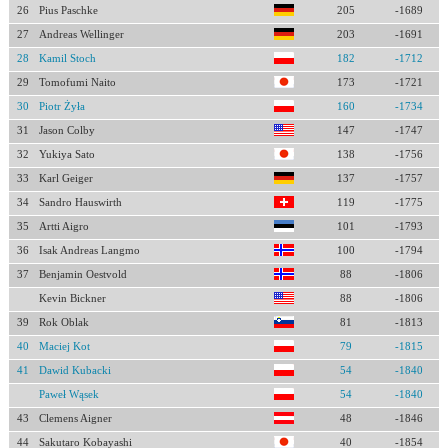
26
Pius Paschke
205
-1689
27
Andreas Wellinger
203
-1691
28
Kamil Stoch
182
-1712
29
Tomofumi Naito
173
-1721
30
Piotr Żyła
160
-1734
31
Jason Colby
147
-1747
32
Yukiya Sato
138
-1756
33
Karl Geiger
137
-1757
34
Sandro Hauswirth
119
-1775
35
Artti Aigro
101
-1793
36
Isak Andreas Langmo
100
-1794
37
Benjamin Oestvold
88
-1806
Kevin Bickner
88
-1806
39
Rok Oblak
81
-1813
40
Maciej Kot
79
-1815
41
Dawid Kubacki
54
-1840
Paweł Wąsek
54
-1840
43
Clemens Aigner
48
-1846
44
Sakutaro Kobayashi
40
-1854