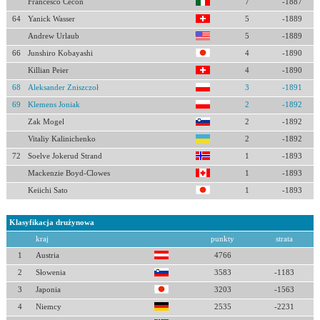
Francesco Cecon
7
-1887
64
Yanick Wasser
5
-1889
Andrew Urlaub
5
-1889
66
Junshiro Kobayashi
4
-1890
Killian Peier
4
-1890
68
Aleksander Zniszczoł
3
-1891
69
Klemens Joniak
2
-1892
Zak Mogel
2
-1892
Vitaliy Kalinichenko
2
-1892
72
Soelve Jokerud Strand
1
-1893
Mackenzie Boyd-Clowes
1
-1893
Keiichi Sato
1
-1893
Klasyfikacja drużynowa
kraj
punkty
strata
1
Austria
4766
2
Słowenia
3583
-1183
3
Japonia
3203
-1563
4
Niemcy
2535
-2231