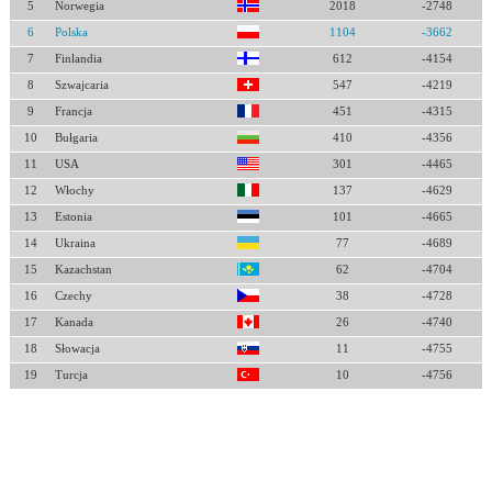
5
Norwegia
2018
-2748
6
Polska
1104
-3662
7
Finlandia
612
-4154
8
Szwajcaria
547
-4219
9
Francja
451
-4315
10
Bułgaria
410
-4356
11
USA
301
-4465
12
Włochy
137
-4629
13
Estonia
101
-4665
14
Ukraina
77
-4689
15
Kazachstan
62
-4704
16
Czechy
38
-4728
17
Kanada
26
-4740
18
Słowacja
11
-4755
19
Turcja
10
-4756