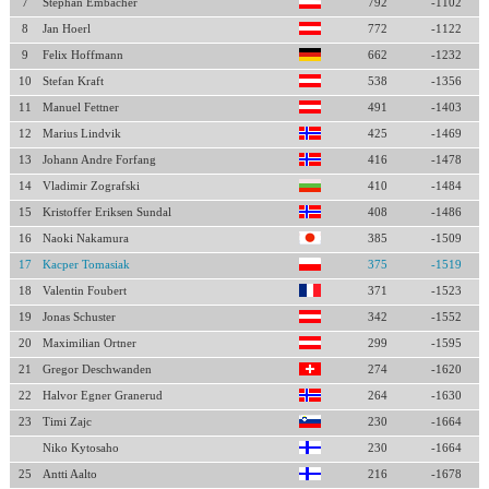
7
Stephan Embacher
792
-1102
8
Jan Hoerl
772
-1122
9
Felix Hoffmann
662
-1232
10
Stefan Kraft
538
-1356
11
Manuel Fettner
491
-1403
12
Marius Lindvik
425
-1469
13
Johann Andre Forfang
416
-1478
14
Vladimir Zografski
410
-1484
15
Kristoffer Eriksen Sundal
408
-1486
16
Naoki Nakamura
385
-1509
17
Kacper Tomasiak
375
-1519
18
Valentin Foubert
371
-1523
19
Jonas Schuster
342
-1552
20
Maximilian Ortner
299
-1595
21
Gregor Deschwanden
274
-1620
22
Halvor Egner Granerud
264
-1630
23
Timi Zajc
230
-1664
Niko Kytosaho
230
-1664
25
Antti Aalto
216
-1678