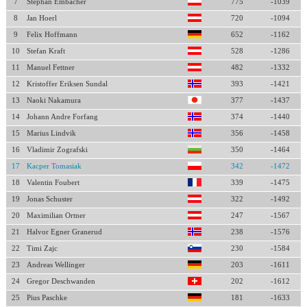
7
Stephan Embacher
775
-1039
8
Jan Hoerl
720
-1094
9
Felix Hoffmann
652
-1162
10
Stefan Kraft
528
-1286
11
Manuel Fettner
482
-1332
12
Kristoffer Eriksen Sundal
393
-1421
13
Naoki Nakamura
377
-1437
14
Johann Andre Forfang
374
-1440
15
Marius Lindvik
356
-1458
16
Vladimir Zografski
350
-1464
17
Kacper Tomasiak
342
-1472
18
Valentin Foubert
339
-1475
19
Jonas Schuster
322
-1492
20
Maximilian Ortner
247
-1567
21
Halvor Egner Granerud
238
-1576
22
Timi Zajc
230
-1584
23
Andreas Wellinger
203
-1611
24
Gregor Deschwanden
202
-1612
25
Pius Paschke
181
-1633