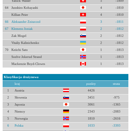
Yanick Wasser
5
-1809
64
Junshiro Kobayashi
4
-1810
Killian Peier
4
-1810
66
Aleksander Zniszczoł
3
-1811
67
Klemens Joniak
2
-1812
Zak Mogel
2
-1812
Vitaliy Kalinichenko
2
-1812
70
Keiichi Sato
1
-1813
Soelve Jokerud Strand
1
-1813
Mackenzie Boyd-Clowes
1
-1813
Klasyfikacja drużynowa
kraj
punkty
strata
1
Austria
4426
2
Słowenia
3451
-975
3
Japonia
3061
-1365
4
Niemcy
2343
-2083
5
Norwegia
1810
-2616
6
Polska
1033
-3393