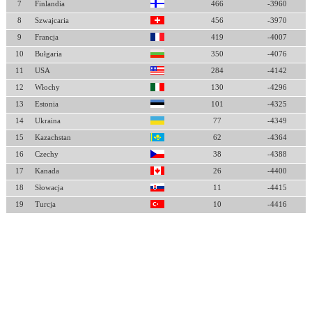
7
Finlandia
466
-3960
8
Szwajcaria
456
-3970
9
Francja
419
-4007
10
Bułgaria
350
-4076
11
USA
284
-4142
12
Włochy
130
-4296
13
Estonia
101
-4325
14
Ukraina
77
-4349
15
Kazachstan
62
-4364
16
Czechy
38
-4388
17
Kanada
26
-4400
18
Słowacja
11
-4415
19
Turcja
10
-4416