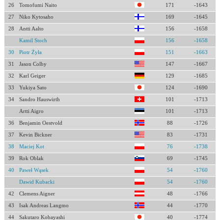
26
Tomofumi Naito
171
-1643
27
Niko Kytosaho
169
-1645
28
Antti Aalto
156
-1658
Kamil Stoch
156
-1658
30
Piotr Żyła
151
-1663
31
Jason Colby
147
-1667
32
Karl Geiger
129
-1685
33
Yukiya Sato
124
-1690
34
Sandro Hauswirth
101
-1713
Artti Aigro
101
-1713
36
Benjamin Oestvold
88
-1726
37
Kevin Bickner
83
-1731
38
Maciej Kot
76
-1738
39
Rok Oblak
69
-1745
40
Paweł Wąsek
54
-1760
Dawid Kubacki
54
-1760
42
Clemens Aigner
48
-1766
43
Isak Andreas Langmo
44
-1770
44
Sakutaro Kobayashi
40
-1774