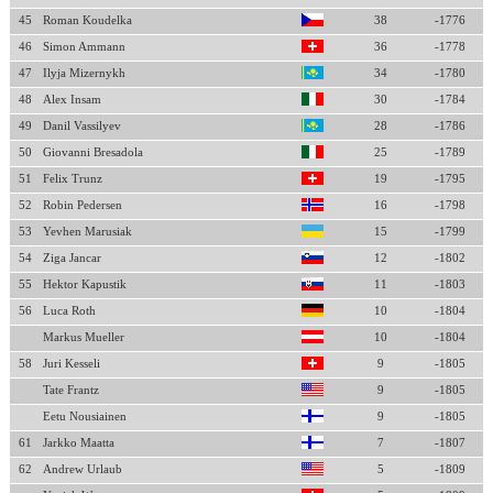
45
Roman Koudelka
38
-1776
46
Simon Ammann
36
-1778
47
Ilyja Mizernykh
34
-1780
48
Alex Insam
30
-1784
49
Danil Vassilyev
28
-1786
50
Giovanni Bresadola
25
-1789
51
Felix Trunz
19
-1795
52
Robin Pedersen
16
-1798
53
Yevhen Marusiak
15
-1799
54
Ziga Jancar
12
-1802
55
Hektor Kapustik
11
-1803
56
Luca Roth
10
-1804
Markus Mueller
10
-1804
58
Juri Kesseli
9
-1805
Tate Frantz
9
-1805
Eetu Nousiainen
9
-1805
61
Jarkko Maatta
7
-1807
62
Andrew Urlaub
5
-1809