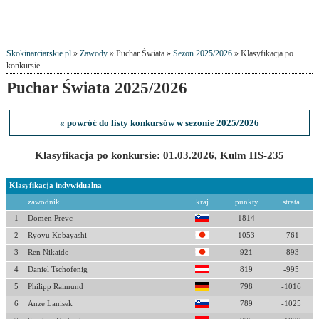
Skokinarciarskie.pl
»
Zawody
» Puchar Świata »
Sezon 2025/2026
» Klasyfikacja po
konkursie
Puchar Świata 2025/2026
« powróć do listy konkursów w sezonie 2025/2026
Klasyfikacja po konkursie: 01.03.2026, Kulm HS-235
Klasyfikacja indywidualna
zawodnik
kraj
punkty
strata
1
Domen Prevc
1814
2
Ryoyu Kobayashi
1053
-761
3
Ren Nikaido
921
-893
4
Daniel Tschofenig
819
-995
5
Philipp Raimund
798
-1016
6
Anze Lanisek
789
-1025