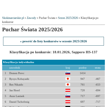
Skokinarciarskie.pl
»
Zawody
» Puchar Świata »
Sezon 2025/2026
» Klasyfikacja po
konkursie
Puchar Świata 2025/2026
« powróć do listy konkursów w sezonie 2025/2026
Klasyfikacja po konkursie: 18.01.2026, Sapporo HS-137
Klasyfikacja indywidualna
zawodnik
kraj
punkty
strata
1
Domen Prevc
1414
2
Ryoyu Kobayashi
947
-467
3
Ren Nikaido
761
-653
4
Jan Hoerl
720
-694
5
Anze Lanisek
717
-697
6
Daniel Tschofenig
697
-717