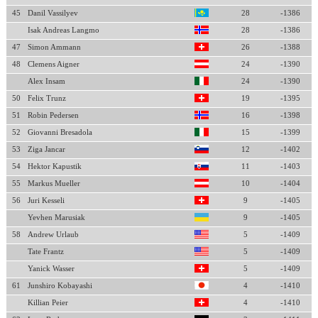
45
Danil Vassilyev
28
-1386
Isak Andreas Langmo
28
-1386
47
Simon Ammann
26
-1388
48
Clemens Aigner
24
-1390
Alex Insam
24
-1390
50
Felix Trunz
19
-1395
51
Robin Pedersen
16
-1398
52
Giovanni Bresadola
15
-1399
53
Ziga Jancar
12
-1402
54
Hektor Kapustik
11
-1403
55
Markus Mueller
10
-1404
56
Juri Kesseli
9
-1405
Yevhen Marusiak
9
-1405
58
Andrew Urlaub
5
-1409
Tate Frantz
5
-1409
Yanick Wasser
5
-1409
61
Junshiro Kobayashi
4
-1410
Killian Peier
4
-1410