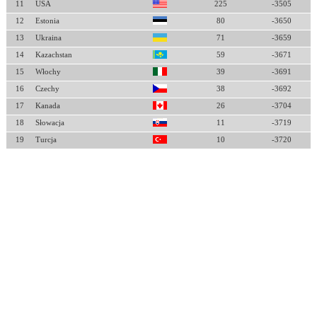
11
USA
225
-3505
12
Estonia
80
-3650
13
Ukraina
71
-3659
14
Kazachstan
59
-3671
15
Włochy
39
-3691
16
Czechy
38
-3692
17
Kanada
26
-3704
18
Słowacja
11
-3719
19
Turcja
10
-3720