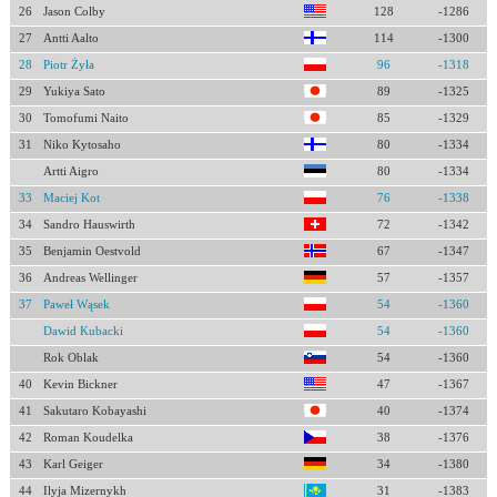
26
Jason Colby
128
-1286
27
Antti Aalto
114
-1300
28
Piotr Żyła
96
-1318
29
Yukiya Sato
89
-1325
30
Tomofumi Naito
85
-1329
31
Niko Kytosaho
80
-1334
Artti Aigro
80
-1334
33
Maciej Kot
76
-1338
34
Sandro Hauswirth
72
-1342
35
Benjamin Oestvold
67
-1347
36
Andreas Wellinger
57
-1357
37
Paweł Wąsek
54
-1360
Dawid Kubacki
54
-1360
Rok Oblak
54
-1360
40
Kevin Bickner
47
-1367
41
Sakutaro Kobayashi
40
-1374
42
Roman Koudelka
38
-1376
43
Karl Geiger
34
-1380
44
Ilyja Mizernykh
31
-1383