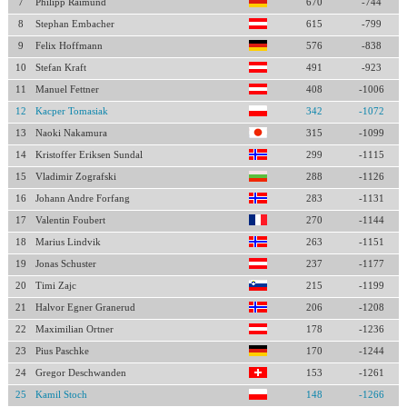
7
Philipp Raimund
670
-744
8
Stephan Embacher
615
-799
9
Felix Hoffmann
576
-838
10
Stefan Kraft
491
-923
11
Manuel Fettner
408
-1006
12
Kacper Tomasiak
342
-1072
13
Naoki Nakamura
315
-1099
14
Kristoffer Eriksen Sundal
299
-1115
15
Vladimir Zografski
288
-1126
16
Johann Andre Forfang
283
-1131
17
Valentin Foubert
270
-1144
18
Marius Lindvik
263
-1151
19
Jonas Schuster
237
-1177
20
Timi Zajc
215
-1199
21
Halvor Egner Granerud
206
-1208
22
Maximilian Ortner
178
-1236
23
Pius Paschke
170
-1244
24
Gregor Deschwanden
153
-1261
25
Kamil Stoch
148
-1266