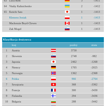
63
Luca Roth
3
-1411
64
Vitaliy Kalinichenko
2
-1412
65
Keiichi Sato
1
-1413
Klemens Joniak
1
-1413
Mackenzie Boyd-Clowes
1
-1413
Zak Mogel
1
-1413
Klasyfikacja drużynowa
kraj
punkty
strata
1
Austria
3730
2
Słowenia
2748
-982
3
Japonia
2462
-1268
4
Niemcy
1705
-2025
5
Norwegia
1362
-2368
6
Polska
966
-2764
7
Szwajcaria
368
-3362
8
Francja
300
-3430
9
Finlandia
294
-3436
10
Bułgaria
288
-3442