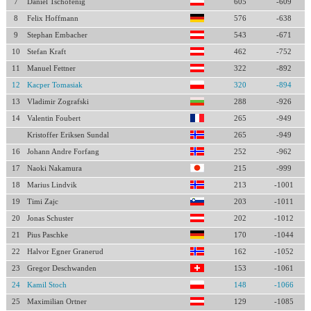
7
Daniel Tschofenig
605
-609
8
Felix Hoffmann
576
-638
9
Stephan Embacher
543
-671
10
Stefan Kraft
462
-752
11
Manuel Fettner
322
-892
12
Kacper Tomasiak
320
-894
13
Vladimir Zografski
288
-926
14
Valentin Foubert
265
-949
Kristoffer Eriksen Sundal
265
-949
16
Johann Andre Forfang
252
-962
17
Naoki Nakamura
215
-999
18
Marius Lindvik
213
-1001
19
Timi Zajc
203
-1011
20
Jonas Schuster
202
-1012
21
Pius Paschke
170
-1044
22
Halvor Egner Granerud
162
-1052
23
Gregor Deschwanden
153
-1061
24
Kamil Stoch
148
-1066
25
Maximilian Ortner
129
-1085