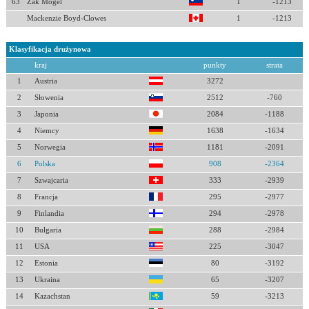
63
Zak Mogel
1
-1213
Mackenzie Boyd-Clowes
1
-1213
Klasyfikacja drużynowa
kraj
punkty
strata
1
Austria
3272
2
Słowenia
2512
-760
3
Japonia
2084
-1188
4
Niemcy
1638
-1634
5
Norwegia
1181
-2091
6
Polska
908
-2364
7
Szwajcaria
333
-2939
8
Francja
295
-2977
9
Finlandia
294
-2978
10
Bułgaria
288
-2984
11
USA
225
-3047
12
Estonia
80
-3192
13
Ukraina
65
-3207
14
Kazachstan
59
-3213