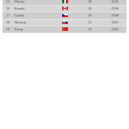
15
Włochy
39
-3233
16
Kanada
26
-3246
17
Czechy
24
-3248
18
Słowacja
11
-3261
19
Turcja
10
-3262