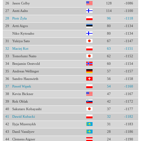
26
Jason Colby
128
-1086
27
Antti Aalto
114
-1100
28
Piotr Żyła
96
-1118
29
Artti Aigro
80
-1134
Niko Kytosaho
80
-1134
31
Yukiya Sato
67
-1147
32
Maciej Kot
63
-1151
33
Tomofumi Naito
62
-1152
34
Benjamin Oestvold
60
-1154
35
Andreas Wellinger
57
-1157
36
Sandro Hauswirth
56
-1158
37
Paweł Wąsek
54
-1160
38
Kevin Bickner
47
-1167
39
Rok Oblak
42
-1172
40
Sakutaro Kobayashi
37
-1177
41
Dawid Kubacki
32
-1182
42
Ilyja Mizernykh
31
-1183
43
Danil Vassilyev
28
-1186
44
Clemens Aigner
24
-1190