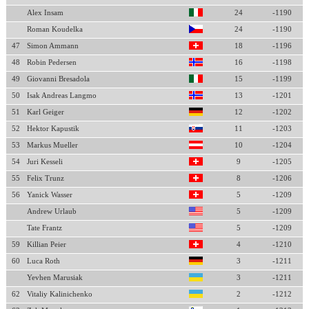
Alex Insam
24
-1190
Roman Koudelka
24
-1190
47
Simon Ammann
18
-1196
48
Robin Pedersen
16
-1198
49
Giovanni Bresadola
15
-1199
50
Isak Andreas Langmo
13
-1201
51
Karl Geiger
12
-1202
52
Hektor Kapustik
11
-1203
53
Markus Mueller
10
-1204
54
Juri Kesseli
9
-1205
55
Felix Trunz
8
-1206
56
Yanick Wasser
5
-1209
Andrew Urlaub
5
-1209
Tate Frantz
5
-1209
59
Killian Peier
4
-1210
60
Luca Roth
3
-1211
Yevhen Marusiak
3
-1211
62
Vitaliy Kalinichenko
2
-1212