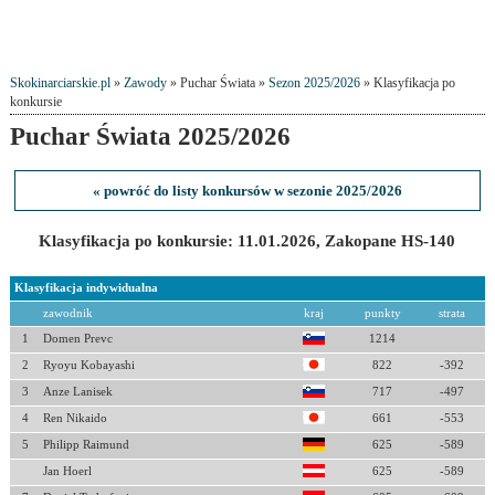
Skokinarciarskie.pl
»
Zawody
» Puchar Świata »
Sezon 2025/2026
» Klasyfikacja po
konkursie
Puchar Świata 2025/2026
« powróć do listy konkursów w sezonie 2025/2026
Klasyfikacja po konkursie: 11.01.2026, Zakopane HS-140
Klasyfikacja indywidualna
zawodnik
kraj
punkty
strata
1
Domen Prevc
1214
2
Ryoyu Kobayashi
822
-392
3
Anze Lanisek
717
-497
4
Ren Nikaido
661
-553
5
Philipp Raimund
625
-589
Jan Hoerl
625
-589