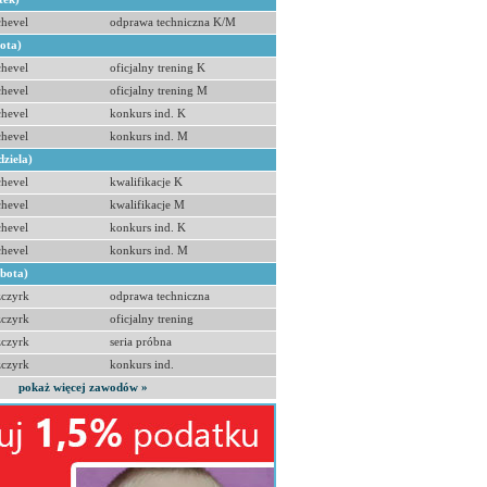
hevel
odprawa techniczna K/M
bota)
hevel
oficjalny trening K
hevel
oficjalny trening M
hevel
konkurs ind. K
hevel
konkurs ind. M
dziela)
hevel
kwalifikacje K
hevel
kwalifikacje M
hevel
konkurs ind. K
hevel
konkurs ind. M
obota)
zczyrk
odprawa techniczna
zczyrk
oficjalny trening
zczyrk
seria próbna
zczyrk
konkurs ind.
pokaż więcej zawodów »