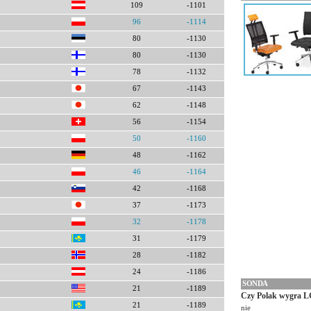
109
-1101
96
-1114
80
-1130
80
-1130
78
-1132
67
-1143
62
-1148
56
-1154
50
-1160
48
-1162
46
-1164
42
-1168
37
-1173
32
-1178
31
-1179
28
-1182
24
-1186
SONDA
21
-1189
Czy Polak wygra L
21
-1189
nie