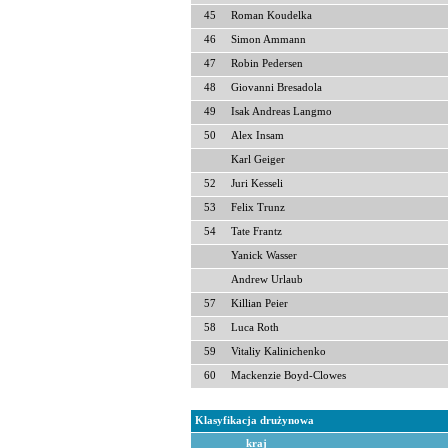
45
Roman Koudelka
46
Simon Ammann
47
Robin Pedersen
48
Giovanni Bresadola
49
Isak Andreas Langmo
50
Alex Insam
Karl Geiger
52
Juri Kesseli
53
Felix Trunz
54
Tate Frantz
Yanick Wasser
Andrew Urlaub
57
Killian Peier
58
Luca Roth
59
Vitaliy Kalinichenko
60
Mackenzie Boyd-Clowes
Klasyfikacja drużynowa
kraj