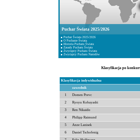
Puchar Świata 2025/2026
Puchar Świata 2025/2026
O Pucharze Świata
Historia Pucharu Świata
Zasady Pucharu Świata
Zwycięzcy Pucharu Świata
Zwycięzcy Pucharu Narodów
Klasyfikacja po konkurs
Klasyfikacja indywidualna
zawodnik
1
Domen Prevc
2
Ryoyu Kobayashi
3
Ren Nikaido
4
Philipp Raimund
5
Anze Lanisek
6
Daniel Tschofenig
7
Felix Hoffmann