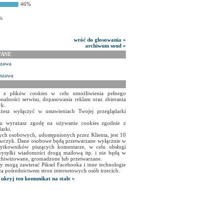
46%
%
wróć do głosowania »
archiwum sond »
WANE
szawa
rszawa
a z plików cookies w celu umożliwienia pełnego
onalności serwisu, dopasowania reklam oraz zbierania
yk.
żesz wyłączyć w ustawieniach Twojej przeglądarki
isu wyrażasz zgodę na używanie cookies zgodnie z
arki.
ch osobowych, udostępnionych przez Klienta, jest 10
czyk. Dane osobowe będą przetwarzane wyłącznie w
użytkowników piszących komentarze, w celu obsługi
ysyłki wiadomości drogą mailową itp. i nie będą w
chiwizowane, gromadzone lub przetwarzane.
y mogą zawierać Piksel Facebooka i inne technologie
za pośrednictwem stron internetowych osób trzecich.
ukryj ten komunikat na stałe »