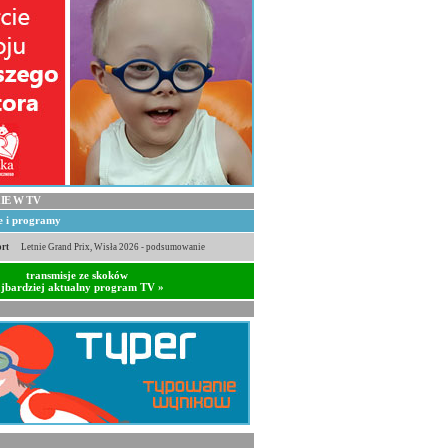
IE W TV
je i programy
rt
Letnie Grand Prix, Wisła 2026 - podsumowanie
transmisje ze skoków
jbardziej aktualny program TV »