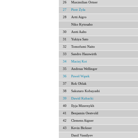
26
Maximilian Ortner
27
Piotr Żyła
28
Artti Aigro
Niko Kytosaho
30
Antti Aalto
31
Yukiya Sato
32
Tomofumi Naito
33
Sandro Hauswirth
34
Maciej Kot
35
Andreas Wellinger
36
Paweł Wąsek
37
Rok Oblak
38
Sakutaro Kobayashi
39
Dawid Kubacki
40
Ilyja Mizernykh
41
Benjamin Oestvold
42
Clemens Aigner
43
Kevin Bickner
Danil Vassilyev