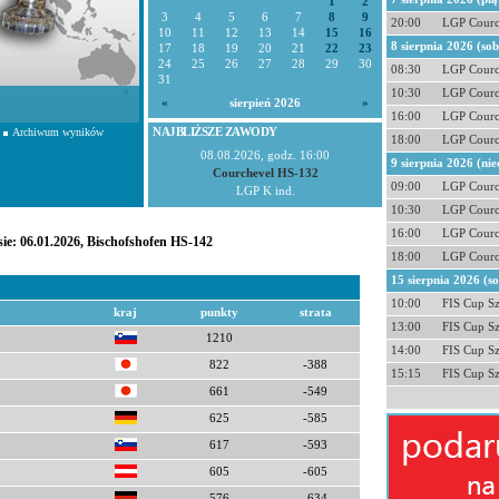
1
2
3
4
5
6
7
8
9
20:00
LGP Courc
10
11
12
13
14
15
16
8 sierpnia 2026 (so
17
18
19
20
21
22
23
24
25
26
27
28
29
30
08:30
LGP Courc
31
10:30
LGP Courc
«
sierpień 2026
»
16:00
LGP Courc
NAJBLIŻSZE ZAWODY
Archiwum wyników
18:00
LGP Courc
08.08.2026, godz. 16:00
9 sierpnia 2026 (nie
Courchevel HS-132
09:00
LGP Courc
LGP K ind.
10:30
LGP Courc
16:00
LGP Courc
ie: 06.01.2026, Bischofshofen HS-142
18:00
LGP Courc
15 sierpnia 2026 (s
10:00
FIS Cup S
kraj
punkty
strata
13:00
FIS Cup S
1210
14:00
FIS Cup S
822
-388
15:15
FIS Cup S
661
-549
625
-585
617
-593
605
-605
576
-634