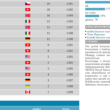
19
-1191
tak
27
18
-1192
nie wiem
16
-1194
19%
głosów: 78
15
-1195
LINKI SPONSORO
13
-1197
meble biurowe war
12
-1198
Torty Piaseczno
krzesła biurowe wa
12
-1198
COOKIES
9
-1201
Ten portal korzyst
korzystania z funkcj
8
-1202
anonimowych statyst
Obsługę cookies mo
5
-1205
internetowej.
Korzystając z serw
5
-1205
ustawieniami przegląd
Administratorem dany
5
-1205
OFFICE Paweł Stawow
celu identyfikacji 
4
-1206
konkursów, w celu w
żaden inny sposób ar
3
-1207
Publikowane materiał
śledzenia, stosowane 
2
-1208
1
-1209
punkty
strata