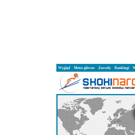
Wygląd
Menu główne
Zawody
Rankingi
W