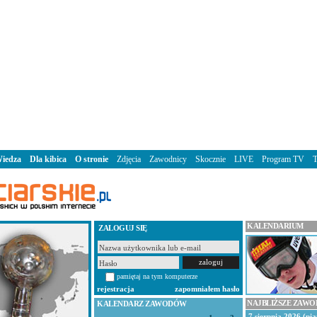
iedza
Dla kibica
O stronie
Zdjęcia
Zawodnicy
Skocznie
LIVE
Program TV
KALENDARIUM
ZALOGUJ SIĘ
pamiętaj na tym komputerze
rejestracja
zapomniałem hasło
NAJBLIŻSZE ZAW
KALENDARZ ZAWODÓW
7 sierpnia 2026 (pią