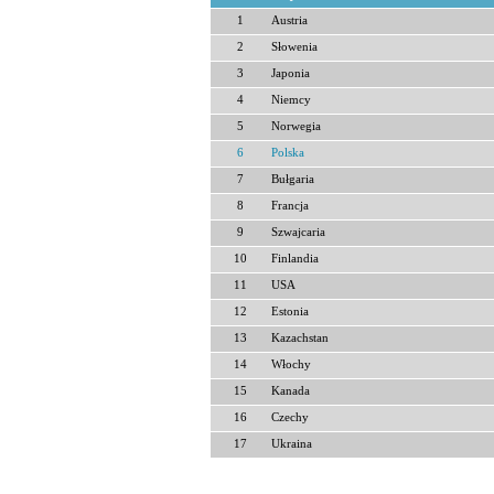
1
Austria
2
Słowenia
3
Japonia
4
Niemcy
5
Norwegia
6
Polska
7
Bułgaria
8
Francja
9
Szwajcaria
10
Finlandia
11
USA
12
Estonia
13
Kazachstan
14
Włochy
15
Kanada
16
Czechy
17
Ukraina