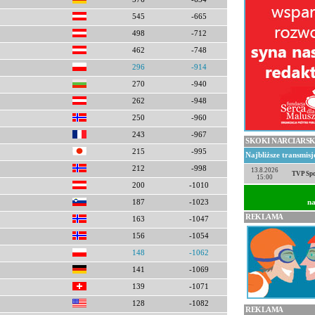
545
-665
498
-712
462
-748
296
-914
270
-940
262
-948
250
-960
243
-967
SKOKI NARCIARSK
215
-995
Najbliższe transmis
212
-998
13.8.2026
TVP Spo
15:00
200
-1010
na
187
-1023
REKLAMA
163
-1047
156
-1054
148
-1062
141
-1069
139
-1071
128
-1082
REKLAMA