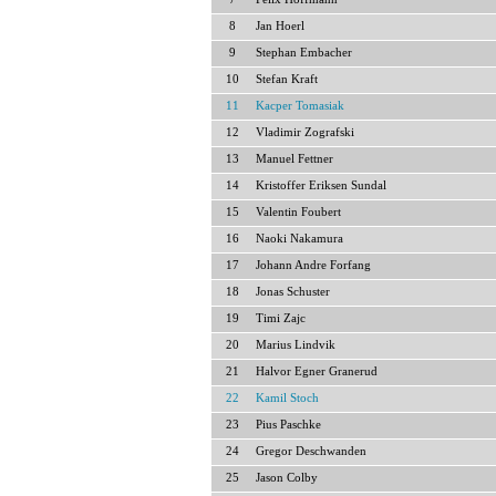
8
Jan Hoerl
9
Stephan Embacher
10
Stefan Kraft
11
Kacper Tomasiak
12
Vladimir Zografski
13
Manuel Fettner
14
Kristoffer Eriksen Sundal
15
Valentin Foubert
16
Naoki Nakamura
17
Johann Andre Forfang
18
Jonas Schuster
19
Timi Zajc
20
Marius Lindvik
21
Halvor Egner Granerud
22
Kamil Stoch
23
Pius Paschke
24
Gregor Deschwanden
25
Jason Colby