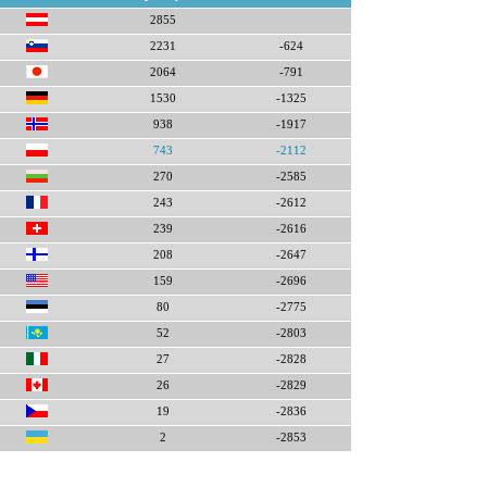
2855
2231
-624
2064
-791
1530
-1325
938
-1917
743
-2112
270
-2585
243
-2612
239
-2616
208
-2647
159
-2696
80
-2775
52
-2803
27
-2828
26
-2829
19
-2836
2
-2853