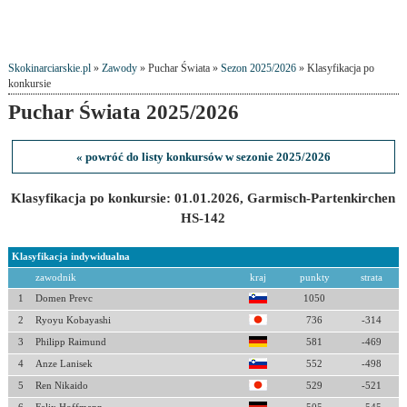
Skokinarciarskie.pl
»
Zawody
» Puchar Świata »
Sezon 2025/2026
» Klasyfikacja po
konkursie
Puchar Świata 2025/2026
« powróć do listy konkursów w sezonie 2025/2026
Klasyfikacja po konkursie: 01.01.2026, Garmisch-Partenkirchen
HS-142
Klasyfikacja indywidualna
zawodnik
kraj
punkty
strata
1
Domen Prevc
1050
2
Ryoyu Kobayashi
736
-314
3
Philipp Raimund
581
-469
4
Anze Lanisek
552
-498
5
Ren Nikaido
529
-521