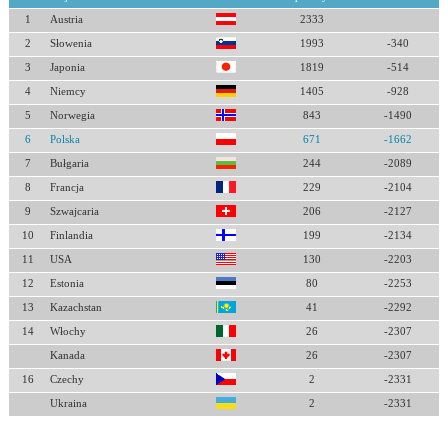
1
Austria
2333
2
Słowenia
1993
-340
3
Japonia
1819
-514
4
Niemcy
1405
-928
5
Norwegia
843
-1490
6
Polska
671
-1662
7
Bułgaria
244
-2089
8
Francja
229
-2104
9
Szwajcaria
206
-2127
10
Finlandia
199
-2134
11
USA
130
-2203
12
Estonia
80
-2253
13
Kazachstan
41
-2292
14
Włochy
26
-2307
Kanada
26
-2307
16
Czechy
2
-2331
Ukraina
2
-2331