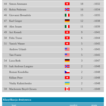
44
Simon Ammann
18
-1032
45
Robin Pedersen
16
-1034
46
Giovanni Bresadola
15
-1035
47
Karl Geiger
12
-1038
48
Alex Insam
11
-1039
49
Juri Kesseli
9
-1041
50
Felix Trunz
6
-1044
51
Yanick Wasser
5
-1045
Andrew Urlaub
5
-1045
Tate Frantz
5
-1045
54
Luca Roth
3
-1047
55
Isak Andreas Langmo
2
-1048
Roman Koudelka
2
-1048
Killian Peier
2
-1048
Vitaliy Kalinichenko
2
-1048
59
Mackenzie Boyd-Clowes
1
-1049
Klasyfikacja drużynowa
kraj
punkty
strata