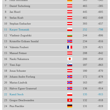
6
Felix Hoffmann
505
-545
7
Daniel Tschofenig
465
-585
8
Jan Hoerl
445
-605
9
Stefan Kraft
402
-648
10
Stephan Embacher
393
-657
11
Kacper Tomasiak
252
-798
12
Vladimir Zografski
244
-806
13
Kristoffer Eriksen Sundal
234
-816
14
Valentin Foubert
229
-821
15
Manuel Fettner
208
-842
16
Naoki Nakamura
200
-850
17
Timi Zajc
187
-863
18
Jonas Schuster
180
-870
19
Johann Andre Forfang
172
-878
20
Marius Lindvik
163
-887
21
Halvor Egner Granerud
136
-914
22
Kamil Stoch
135
-915
23
Gregor Deschwanden
132
-918
24
Pius Paschke
131
-919