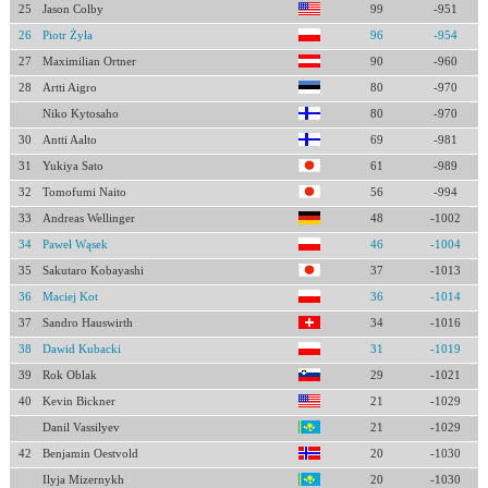
25
Jason Colby
99
-951
26
Piotr Żyła
96
-954
27
Maximilian Ortner
90
-960
28
Artti Aigro
80
-970
Niko Kytosaho
80
-970
30
Antti Aalto
69
-981
31
Yukiya Sato
61
-989
32
Tomofumi Naito
56
-994
33
Andreas Wellinger
48
-1002
34
Paweł Wąsek
46
-1004
35
Sakutaro Kobayashi
37
-1013
36
Maciej Kot
36
-1014
37
Sandro Hauswirth
34
-1016
38
Dawid Kubacki
31
-1019
39
Rok Oblak
29
-1021
40
Kevin Bickner
21
-1029
Danil Vassilyev
21
-1029
42
Benjamin Oestvold
20
-1030
Ilyja Mizernykh
20
-1030