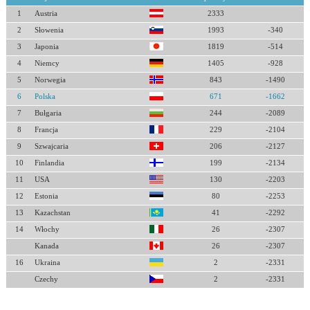
1
Austria
2333
2
Słowenia
1993
-340
3
Japonia
1819
-514
4
Niemcy
1405
-928
5
Norwegia
843
-1490
6
Polska
671
-1662
7
Bułgaria
244
-2089
8
Francja
229
-2104
9
Szwajcaria
206
-2127
10
Finlandia
199
-2134
11
USA
130
-2203
12
Estonia
80
-2253
13
Kazachstan
41
-2292
14
Włochy
26
-2307
Kanada
26
-2307
16
Ukraina
2
-2331
Czechy
2
-2331