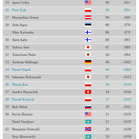
25
Jason Colby
99
-951
26
Piotr Żyła
96
-954
27
Maximilian Ortner
90
-960
28
Artti Aigro
80
-970
Niko Kytosaho
80
-970
30
Antti Aalto
69
-981
31
Yukiya Sato
61
-989
32
Tomofumi Naito
56
-994
33
Andreas Wellinger
48
-1002
34
Paweł Wąsek
46
-1004
35
Sakutaro Kobayashi
37
-1013
36
Maciej Kot
36
-1014
37
Sandro Hauswirth
34
-1016
38
Dawid Kubacki
31
-1019
39
Rok Oblak
29
-1021
40
Kevin Bickner
21
-1029
Danil Vassilyev
21
-1029
42
Benjamin Oestvold
20
-1030
Ilyja Mizernykh
20
-1030