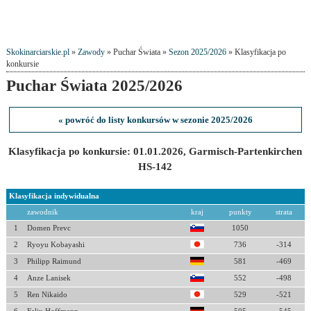
Skokinarciarskie.pl
»
Zawody
» Puchar Świata »
Sezon 2025/2026
» Klasyfikacja po
konkursie
Puchar Świata 2025/2026
« powróć do listy konkursów w sezonie 2025/2026
Klasyfikacja po konkursie: 01.01.2026, Garmisch-Partenkirchen
HS-142
Klasyfikacja indywidualna
zawodnik
kraj
punkty
strata
1
Domen Prevc
1050
2
Ryoyu Kobayashi
736
-314
3
Philipp Raimund
581
-469
4
Anze Lanisek
552
-498
5
Ren Nikaido
529
-521