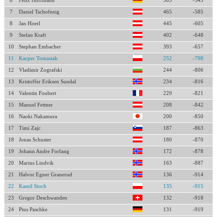
6
Felix Hoffmann
505
-545
7
Daniel Tschofenig
465
-585
8
Jan Hoerl
445
-605
9
Stefan Kraft
402
-648
10
Stephan Embacher
393
-657
11
Kacper Tomasiak
252
-798
12
Vladimir Zografski
244
-806
13
Kristoffer Eriksen Sundal
234
-816
14
Valentin Foubert
229
-821
15
Manuel Fettner
208
-842
16
Naoki Nakamura
200
-850
17
Timi Zajc
187
-863
18
Jonas Schuster
180
-870
19
Johann Andre Forfang
172
-878
20
Marius Lindvik
163
-887
21
Halvor Egner Granerud
136
-914
22
Kamil Stoch
135
-915
23
Gregor Deschwanden
132
-918
24
Pius Paschke
131
-919