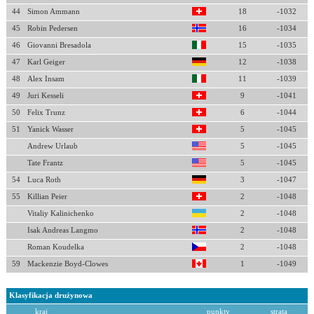
44
Simon Ammann
18
-1032
45
Robin Pedersen
16
-1034
46
Giovanni Bresadola
15
-1035
47
Karl Geiger
12
-1038
48
Alex Insam
11
-1039
49
Juri Kesseli
9
-1041
50
Felix Trunz
6
-1044
51
Yanick Wasser
5
-1045
Andrew Urlaub
5
-1045
Tate Frantz
5
-1045
54
Luca Roth
3
-1047
55
Killian Peier
2
-1048
Vitaliy Kalinichenko
2
-1048
Isak Andreas Langmo
2
-1048
Roman Koudelka
2
-1048
59
Mackenzie Boyd-Clowes
1
-1049
Klasyfikacja drużynowa
kraj
punkty
strata