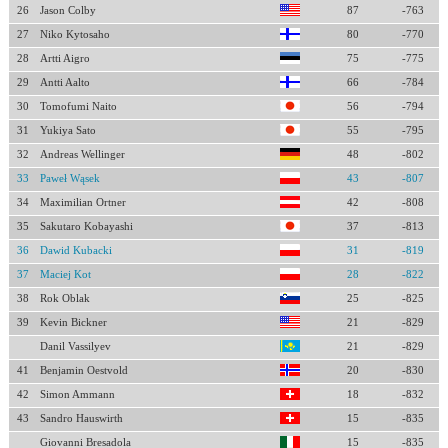
26
Jason Colby
87
-763
27
Niko Kytosaho
80
-770
28
Artti Aigro
75
-775
29
Antti Aalto
66
-784
30
Tomofumi Naito
56
-794
31
Yukiya Sato
55
-795
32
Andreas Wellinger
48
-802
33
Paweł Wąsek
43
-807
34
Maximilian Ortner
42
-808
35
Sakutaro Kobayashi
37
-813
36
Dawid Kubacki
31
-819
37
Maciej Kot
28
-822
38
Rok Oblak
25
-825
39
Kevin Bickner
21
-829
Danil Vassilyev
21
-829
41
Benjamin Oestvold
20
-830
42
Simon Ammann
18
-832
43
Sandro Hauswirth
15
-835
Giovanni Bresadola
15
-835