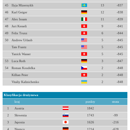
45
Ilyja Mizernykh
13
-837
46
Karl Geiger
12
-838
47
Alex Insam
11
-839
48
Juri Kesseli
9
-841
49
Felix Trunz
6
-844
50
Andrew Urlaub
5
-845
Tate Frantz
5
-845
Yanick Wasser
5
-845
53
Luca Roth
3
-847
54
Roman Koudelka
2
-848
Killian Peier
2
-848
Vitaliy Kalinichenko
2
-848
Klasyfikacja drużynowa
kraj
punkty
strata
1
Austria
1842
2
Słowenia
1743
-99
3
Japonia
1626
-216
4
Niemcy
1214
-628