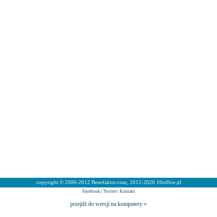
copyright © 2000-2012 Benefaktor.com, 2012-2026 10office.pl
Facebook
|
Twitter
|
Kontakt
przejdź do wersji na komputery »