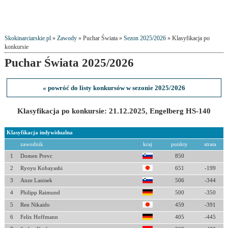
Skokinarciarskie.pl
»
Zawody
» Puchar Świata »
Sezon 2025/2026
» Klasyfikacja po
konkursie
Puchar Świata 2025/2026
« powróć do listy konkursów w sezonie 2025/2026
Klasyfikacja po konkursie: 21.12.2025, Engelberg HS-140
Klasyfikacja indywidualna
zawodnik
kraj
punkty
strata
1
Domen Prevc
850
2
Ryoyu Kobayashi
651
-199
3
Anze Lanisek
506
-344
4
Philipp Raimund
500
-350
5
Ren Nikaido
459
-391
6
Felix Hoffmann
405
-445