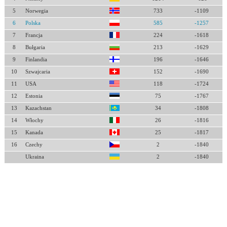
5
Norwegia
733
-1109
6
Polska
585
-1257
7
Francja
224
-1618
8
Bułgaria
213
-1629
9
Finlandia
196
-1646
10
Szwajcaria
152
-1690
11
USA
118
-1724
12
Estonia
75
-1767
13
Kazachstan
34
-1808
14
Włochy
26
-1816
15
Kanada
25
-1817
16
Czechy
2
-1840
Ukraina
2
-1840