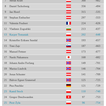
7
Stefan Kraft
368
-482
8
Daniel Tschofenig
356
-494
9
Jan Hoerl
315
-535
10
Stephan Embacher
297
-553
11
Valentin Foubert
224
-626
12
Vladimir Zografski
213
-637
13
Kacper Tomasiak
202
-648
14
Kristoffer Eriksen Sundal
193
-657
15
Timi Zajc
187
-663
16
Manuel Fettner
173
-677
17
Naoki Nakamura
168
-682
18
Johann Andre Forfang
149
-701
19
Marius Lindvik
146
-704
20
Jonas Schuster
141
-709
21
Halvor Egner Granerud
125
-725
22
Pius Paschke
121
-729
23
Kamil Stoch
110
-740
24
Gregor Deschwanden
97
-753
25
Piotr Żyła
96
-754