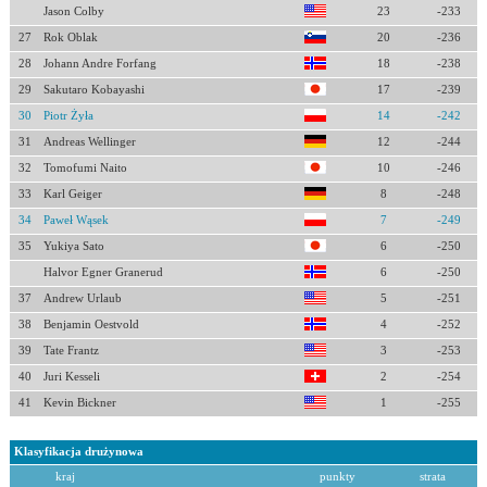
Jason Colby
23
-233
27
Rok Oblak
20
-236
28
Johann Andre Forfang
18
-238
29
Sakutaro Kobayashi
17
-239
30
Piotr Żyła
14
-242
31
Andreas Wellinger
12
-244
32
Tomofumi Naito
10
-246
33
Karl Geiger
8
-248
34
Paweł Wąsek
7
-249
35
Yukiya Sato
6
-250
Halvor Egner Granerud
6
-250
37
Andrew Urlaub
5
-251
38
Benjamin Oestvold
4
-252
39
Tate Frantz
3
-253
40
Juri Kesseli
2
-254
41
Kevin Bickner
1
-255
Klasyfikacja drużynowa
kraj
punkty
strata