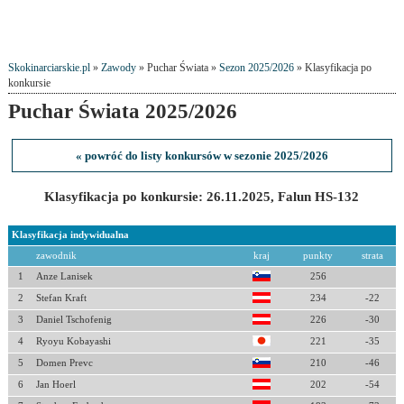
Skokinarciarskie.pl
»
Zawody
» Puchar Świata »
Sezon 2025/2026
» Klasyfikacja po
konkursie
Puchar Świata 2025/2026
« powróć do listy konkursów w sezonie 2025/2026
Klasyfikacja po konkursie: 26.11.2025, Falun HS-132
Klasyfikacja indywidualna
zawodnik
kraj
punkty
strata
1
Anze Lanisek
256
2
Stefan Kraft
234
-22
3
Daniel Tschofenig
226
-30
4
Ryoyu Kobayashi
221
-35
5
Domen Prevc
210
-46
6
Jan Hoerl
202
-54