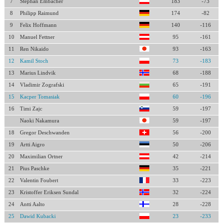
7
Stephan Embacher
183
-73
8
Philipp Raimund
174
-82
9
Felix Hoffmann
140
-116
10
Manuel Fettner
95
-161
11
Ren Nikaido
93
-163
12
Kamil Stoch
73
-183
13
Marius Lindvik
68
-188
14
Vladimir Zografski
65
-191
15
Kacper Tomasiak
60
-196
16
Timi Zajc
59
-197
Naoki Nakamura
59
-197
18
Gregor Deschwanden
56
-200
19
Artti Aigro
50
-206
20
Maximilian Ortner
42
-214
21
Pius Paschke
35
-221
22
Valentin Foubert
33
-223
23
Kristoffer Eriksen Sundal
32
-224
24
Antti Aalto
28
-228
25
Dawid Kubacki
23
-233