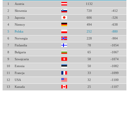
1
Austria
1132
2
Słowenia
720
-412
3
Japonia
606
-526
4
Niemcy
494
-638
5
Polska
252
-880
6
Norwegia
228
-904
7
Finlandia
78
-1054
8
Bułgaria
65
-1067
9
Szwajcaria
58
-1074
10
Estonia
50
-1082
11
Francja
33
-1099
12
USA
32
-1100
13
Kanada
25
-1107