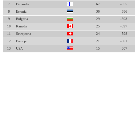
7
Finlandia
67
-555
8
Estonia
36
-586
9
Bułgaria
29
-593
10
Kanada
25
-597
11
Szwajcaria
24
-598
12
Francja
21
-601
13
USA
15
-607