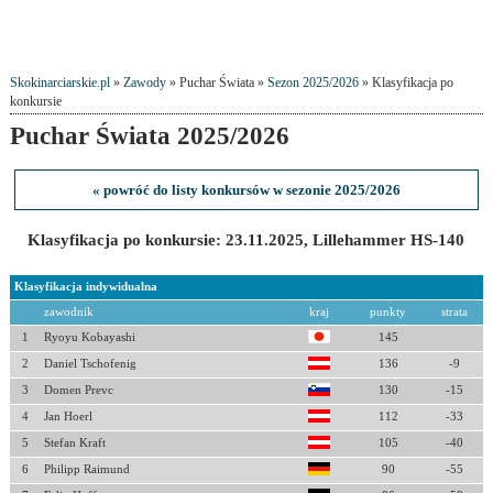
Skokinarciarskie.pl
»
Zawody
» Puchar Świata »
Sezon 2025/2026
» Klasyfikacja po
konkursie
Puchar Świata 2025/2026
« powróć do listy konkursów w sezonie 2025/2026
Klasyfikacja po konkursie: 23.11.2025, Lillehammer HS-140
Klasyfikacja indywidualna
zawodnik
kraj
punkty
strata
1
Ryoyu Kobayashi
145
2
Daniel Tschofenig
136
-9
3
Domen Prevc
130
-15
4
Jan Hoerl
112
-33
5
Stefan Kraft
105
-40
6
Philipp Raimund
90
-55