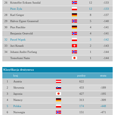
26
Kristoffer Eriksen Sundal
12
-133
Piotr Żyła
12
-133
28
Karl Geiger
8
-137
29
Halvor Egner Granerud
5
-140
30
Pius Paschke
4
-141
Benjamin Oestvold
4
-141
32
Paweł Wąsek
3
-142
33
Juri Kesseli
2
-143
34
Johann Andre Forfang
1
-144
Tomofumi Naito
1
-144
Klasyfikacja drużynowa
kraj
punkty
strata
1
Austria
622
2
Słowenia
433
-189
3
Japonia
427
-195
4
Niemcy
313
-309
5
Polska
174
-448
6
Norwegia
151
-471