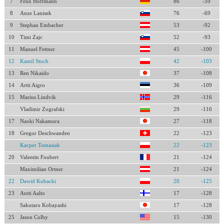
7
Felix Hoffmann
86
-59
8
Anze Lanisek
76
-69
9
Stephan Embacher
53
-92
10
Timi Zajc
52
-93
11
Manuel Fettner
45
-100
12
Kamil Stoch
42
-103
13
Ren Nikaido
37
-108
14
Artti Aigro
36
-109
15
Marius Lindvik
29
-116
Vladimir Zografski
29
-116
17
Naoki Nakamura
27
-118
18
Gregor Deschwanden
22
-123
Kacper Tomasiak
22
-123
20
Valentin Foubert
21
-124
Maximilian Ortner
21
-124
22
Dawid Kubacki
20
-125
23
Antti Aalto
17
-128
Sakutaro Kobayashi
17
-128
25
Jason Colby
15
-130