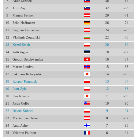
7
Anze Lanisek
36
-64
8
Timi Zajc
32
-68
9
Manuel Fettner
29
-71
10
Felix Hoffmann
26
-74
11
Stephan Embacher
24
-76
12
Vladimir Zografski
22
-78
13
Kamil Stoch
20
-80
14
Artti Aigro
18
-82
15
Gregor Deschwanden
16
-84
16
Marius Lindvik
15
-85
17
Sakutaro Kobayashi
14
-86
18
Kacper Tomasiak
13
-87
19
Piotr Żyła
12
-88
20
Ren Nikaido
11
-89
21
Jason Colby
10
-90
22
Dawid Kubacki
9
-91
23
Maximilian Ortner
8
-92
24
Antti Aalto
7
-93
25
Valentin Foubert
6
-94