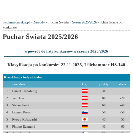
Skokinarciarskie.pl
»
Zawody
» Puchar Świata »
Sezon 2025/2026
» Klasyfikacja po
konkursie
Puchar Świata 2025/2026
« powróć do listy konkursów w sezonie 2025/2026
Klasyfikacja po konkursie: 22.11.2025, Lillehammer HS-140
Klasyfikacja indywidualna
zawodnik
kraj
punkty
strata
1
Daniel Tschofenig
100
2
Jan Hoerl
80
-20
3
Stefan Kraft
60
-40
4
Domen Prevc
50
-50
5
Ryoyu Kobayashi
45
-55
6
Philipp Raimund
40
-60