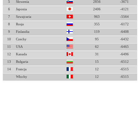
5
Słowenia
2856
-3671
6
Japonia
2406
-4121
7
Szwajcaria
963
-5564
8
Rosja
355
-6172
9
Finlandia
119
-6408
10
Czechy
95
-6432
11
USA
62
-6465
12
Kanada
31
-6496
13
Bułgaria
15
-6512
14
Francja
12
-6515
Włochy
12
-6515