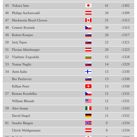
45
Yukiya Sato
41
-1302
46
Philipp Aschenwald
34
-1309
47
Mackenzie Boyd-Clowes
31
-1312
48
Cestmir Kozisek
30
-1313
49
Robert Kranjec
26
-1317
50
Jurij Tepes
22
-1321
51
Florian Altenburger
20
-1323
52
Vladimir Zografski
15
-1328
53
Tomaz Naglic
14
-1329
54
Antti Aalto
13
-1330
Bor Pavlovcic
13
-1330
Killian Peier
13
-1330
57
Roman Koudelka
12
-1331
William Rhoads
12
-1331
59
Alex Insam
11
-1332
David Siegel
11
-1332
61
Sondre Ringen
9
-1334
Ulrich Wohlgenannt
9
-1334