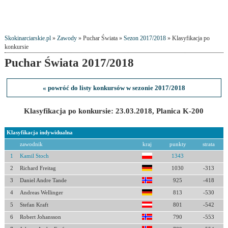
Skokinarciarskie.pl
»
Zawody
» Puchar Świata »
Sezon 2017/2018
» Klasyfikacja po
konkursie
Puchar Świata 2017/2018
« powróć do listy konkursów w sezonie 2017/2018
Klasyfikacja po konkursie: 23.03.2018, Planica K-200
Klasyfikacja indywidualna
zawodnik
kraj
punkty
strata
1
Kamil Stoch
1343
2
Richard Freitag
1030
-313
3
Daniel Andre Tande
925
-418
4
Andreas Wellinger
813
-530
5
Stefan Kraft
801
-542
6
Robert Johansson
790
-553