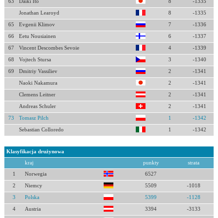
63
Daiki Ito
8
-1335
Jonathan Learoyd
8
-1335
65
Evgenii Klimov
7
-1336
66
Eetu Nousiainen
6
-1337
67
Vincent Descombes Sevoie
4
-1339
68
Vojtech Stursa
3
-1340
69
Dmitriy Vassiliev
2
-1341
Naoki Nakamura
2
-1341
Clemens Leitner
2
-1341
Andreas Schuler
2
-1341
73
Tomasz Pilch
1
-1342
Sebastian Colloredo
1
-1342
Klasyfikacja drużynowa
kraj
punkty
strata
1
Norwegia
6527
2
Niemcy
5509
-1018
3
Polska
5399
-1128
4
Austria
3394
-3133