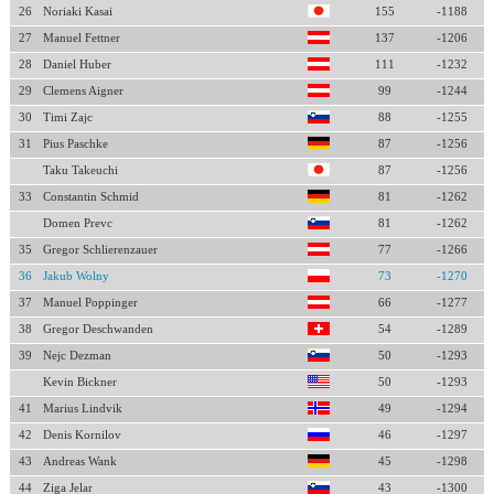
26
Noriaki Kasai
155
-1188
27
Manuel Fettner
137
-1206
28
Daniel Huber
111
-1232
29
Clemens Aigner
99
-1244
30
Timi Zajc
88
-1255
31
Pius Paschke
87
-1256
Taku Takeuchi
87
-1256
33
Constantin Schmid
81
-1262
Domen Prevc
81
-1262
35
Gregor Schlierenzauer
77
-1266
36
Jakub Wolny
73
-1270
37
Manuel Poppinger
66
-1277
38
Gregor Deschwanden
54
-1289
39
Nejc Dezman
50
-1293
Kevin Bickner
50
-1293
41
Marius Lindvik
49
-1294
42
Denis Kornilov
46
-1297
43
Andreas Wank
45
-1298
44
Ziga Jelar
43
-1300