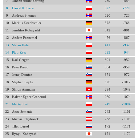
7
Johann Andre Forfang
789
-554
8
Dawid Kubacki
623
-720
9
Andreas Stjernen
620
-723
10
Markus Eisenbichler
575
-768
11
Junshiro Kobayashi
542
-801
12
Anders Fannemel
476
-867
13
Stefan Hula
411
-932
14
Piotr Żyła
399
-944
15
Karl Geiger
391
-952
16
Peter Prevc
384
-959
17
Jernej Damjan
371
-972
18
Stephan Leyhe
326
-1017
19
Simon Ammann
294
-1049
20
Halvor Egner Granerud
269
-1074
21
Maciej Kot
249
-1094
22
Anze Semenic
242
-1101
23
Michael Hayboeck
238
-1105
24
Tilen Bartol
172
-1171
25
Ryoyu Kobayashi
171
-1172