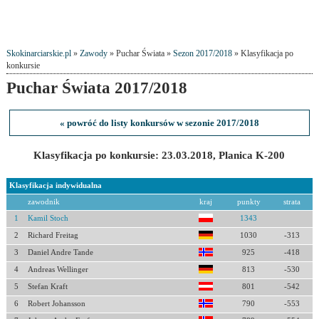
Skokinarciarskie.pl
»
Zawody
» Puchar Świata »
Sezon 2017/2018
» Klasyfikacja po
konkursie
Puchar Świata 2017/2018
« powróć do listy konkursów w sezonie 2017/2018
Klasyfikacja po konkursie: 23.03.2018, Planica K-200
Klasyfikacja indywidualna
zawodnik
kraj
punkty
strata
1
Kamil Stoch
1343
2
Richard Freitag
1030
-313
3
Daniel Andre Tande
925
-418
4
Andreas Wellinger
813
-530
5
Stefan Kraft
801
-542
6
Robert Johansson
790
-553