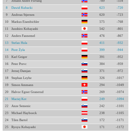
7
Johann Andre Forfang
789
-554
8
Dawid Kubacki
623
-720
9
Andreas Stjernen
620
-723
10
Markus Eisenbichler
575
-768
11
Junshiro Kobayashi
542
-801
12
Anders Fannemel
476
-867
13
Stefan Hula
411
-932
14
Piotr Żyła
399
-944
15
Karl Geiger
391
-952
16
Peter Prevc
384
-959
17
Jernej Damjan
371
-972
18
Stephan Leyhe
326
-1017
19
Simon Ammann
294
-1049
20
Halvor Egner Granerud
269
-1074
21
Maciej Kot
249
-1094
22
Anze Semenic
242
-1101
23
Michael Hayboeck
238
-1105
24
Tilen Bartol
172
-1171
25
Ryoyu Kobayashi
171
-1172