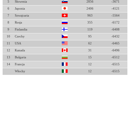
5
Słowenia
2856
-3671
6
Japonia
2406
-4121
7
Szwajcaria
963
-5564
8
Rosja
355
-6172
9
Finlandia
119
-6408
10
Czechy
95
-6432
11
USA
62
-6465
12
Kanada
31
-6496
13
Bułgaria
15
-6512
14
Francja
12
-6515
Włochy
12
-6515