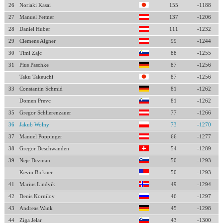
26
Noriaki Kasai
155
-1188
27
Manuel Fettner
137
-1206
28
Daniel Huber
111
-1232
29
Clemens Aigner
99
-1244
30
Timi Zajc
88
-1255
31
Pius Paschke
87
-1256
Taku Takeuchi
87
-1256
33
Constantin Schmid
81
-1262
Domen Prevc
81
-1262
35
Gregor Schlierenzauer
77
-1266
36
Jakub Wolny
73
-1270
37
Manuel Poppinger
66
-1277
38
Gregor Deschwanden
54
-1289
39
Nejc Dezman
50
-1293
Kevin Bickner
50
-1293
41
Marius Lindvik
49
-1294
42
Denis Kornilov
46
-1297
43
Andreas Wank
45
-1298
44
Ziga Jelar
43
-1300