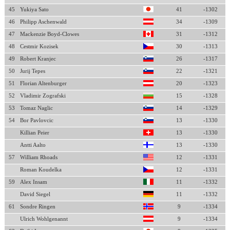
45
Yukiya Sato
41
-1302
46
Philipp Aschenwald
34
-1309
47
Mackenzie Boyd-Clowes
31
-1312
48
Cestmir Kozisek
30
-1313
49
Robert Kranjec
26
-1317
50
Jurij Tepes
22
-1321
51
Florian Altenburger
20
-1323
52
Vladimir Zografski
15
-1328
53
Tomaz Naglic
14
-1329
54
Bor Pavlovcic
13
-1330
Killian Peier
13
-1330
Antti Aalto
13
-1330
57
William Rhoads
12
-1331
Roman Koudelka
12
-1331
59
Alex Insam
11
-1332
David Siegel
11
-1332
61
Sondre Ringen
9
-1334
Ulrich Wohlgenannt
9
-1334