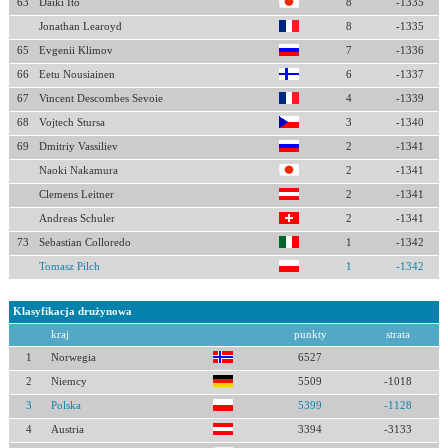
63
Daiki Ito
8
-1335
Jonathan Learoyd
8
-1335
65
Evgenii Klimov
7
-1336
66
Eetu Nousiainen
6
-1337
67
Vincent Descombes Sevoie
4
-1339
68
Vojtech Stursa
3
-1340
69
Dmitriy Vassiliev
2
-1341
Naoki Nakamura
2
-1341
Clemens Leitner
2
-1341
Andreas Schuler
2
-1341
73
Sebastian Colloredo
1
-1342
Tomasz Pilch
1
-1342
Klasyfikacja drużynowa
kraj
punkty
strata
1
Norwegia
6527
2
Niemcy
5509
-1018
3
Polska
5399
-1128
4
Austria
3394
-3133