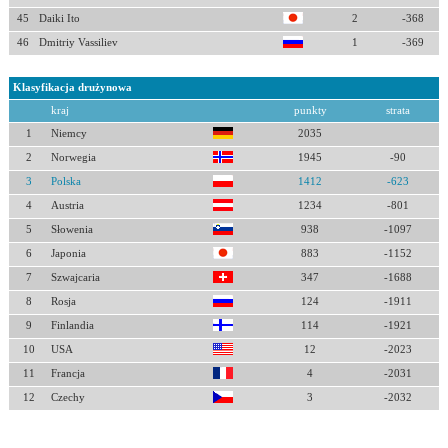
45
Daiki Ito
2
-368
46
Dmitriy Vassiliev
1
-369
Klasyfikacja drużynowa
kraj
punkty
strata
1
Niemcy
2035
2
Norwegia
1945
-90
3
Polska
1412
-623
4
Austria
1234
-801
5
Słowenia
938
-1097
6
Japonia
883
-1152
7
Szwajcaria
347
-1688
8
Rosja
124
-1911
9
Finlandia
114
-1921
10
USA
12
-2023
11
Francja
4
-2031
12
Czechy
3
-2032