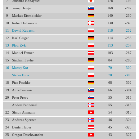
7
Junshiro Kobayashi
176
-194
8
Jernej Damjan
168
-202
9
Markus Eisenbichler
140
-230
10
Robert Johansson
130
-240
11
Dawid Kubacki
118
-252
12
Karl Geiger
114
-256
13
Piotr Żyła
113
-257
14
Manuel Fettner
103
-267
15
Stephan Leyhe
84
-286
16
Maciej Kot
70
-300
Stefan Hula
70
-300
18
Pius Paschke
68
-302
19
Anze Semenic
66
-304
20
Peter Prevc
55
-315
Anders Fannemel
55
-315
22
Simon Ammann
54
-316
23
Andreas Stjernen
46
-324
24
Daniel Huber
45
-325
25
Gregor Deschwanden
43
-327