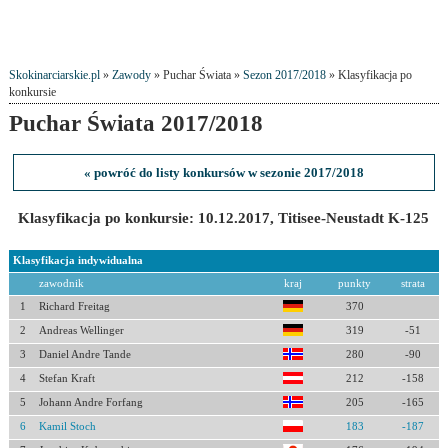
Skokinarciarskie.pl
»
Zawody
» Puchar Świata »
Sezon 2017/2018
» Klasyfikacja po
konkursie
Puchar Świata 2017/2018
« powróć do listy konkursów w sezonie 2017/2018
Klasyfikacja po konkursie: 10.12.2017, Titisee-Neustadt K-125
Klasyfikacja indywidualna
zawodnik
kraj
punkty
strata
1
Richard Freitag
370
2
Andreas Wellinger
319
-51
3
Daniel Andre Tande
280
-90
4
Stefan Kraft
212
-158
5
Johann Andre Forfang
205
-165
6
Kamil Stoch
183
-187