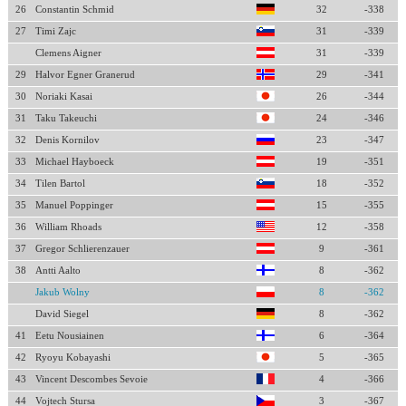
26
Constantin Schmid
32
-338
27
Timi Zajc
31
-339
Clemens Aigner
31
-339
29
Halvor Egner Granerud
29
-341
30
Noriaki Kasai
26
-344
31
Taku Takeuchi
24
-346
32
Denis Kornilov
23
-347
33
Michael Hayboeck
19
-351
34
Tilen Bartol
18
-352
35
Manuel Poppinger
15
-355
36
William Rhoads
12
-358
37
Gregor Schlierenzauer
9
-361
38
Antti Aalto
8
-362
Jakub Wolny
8
-362
David Siegel
8
-362
41
Eetu Nousiainen
6
-364
42
Ryoyu Kobayashi
5
-365
43
Vincent Descombes Sevoie
4
-366
44
Vojtech Stursa
3
-367