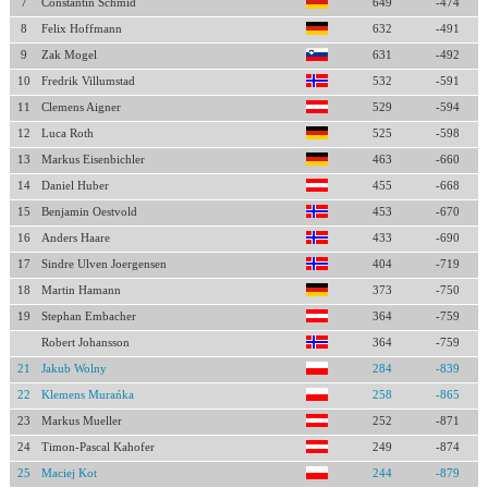
7
Constantin Schmid
649
-474
8
Felix Hoffmann
632
-491
9
Zak Mogel
631
-492
10
Fredrik Villumstad
532
-591
11
Clemens Aigner
529
-594
12
Luca Roth
525
-598
13
Markus Eisenbichler
463
-660
14
Daniel Huber
455
-668
15
Benjamin Oestvold
453
-670
16
Anders Haare
433
-690
17
Sindre Ulven Joergensen
404
-719
18
Martin Hamann
373
-750
19
Stephan Embacher
364
-759
Robert Johansson
364
-759
21
Jakub Wolny
284
-839
22
Klemens Murańka
258
-865
23
Markus Mueller
252
-871
24
Timon-Pascal Kahofer
249
-874
25
Maciej Kot
244
-879