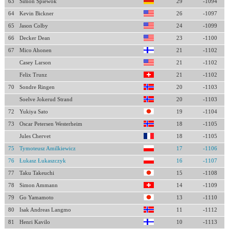
63
Simon Spiewok
29
-1094
64
Kevin Bickner
26
-1097
65
Jason Colby
24
-1099
66
Decker Dean
23
-1100
67
Mico Ahonen
21
-1102
Casey Larson
21
-1102
Felix Trunz
21
-1102
70
Sondre Ringen
20
-1103
Soelve Jokerud Strand
20
-1103
72
Yukiya Sato
19
-1104
73
Oscar Petersen Westerheim
18
-1105
Jules Chervet
18
-1105
75
Tymoteusz Amilkiewicz
17
-1106
76
Łukasz Łukaszczyk
16
-1107
77
Taku Takeuchi
15
-1108
78
Simon Ammann
14
-1109
79
Go Yamamoto
13
-1110
80
Isak Andreas Langmo
11
-1112
81
Henri Kavilo
10
-1113