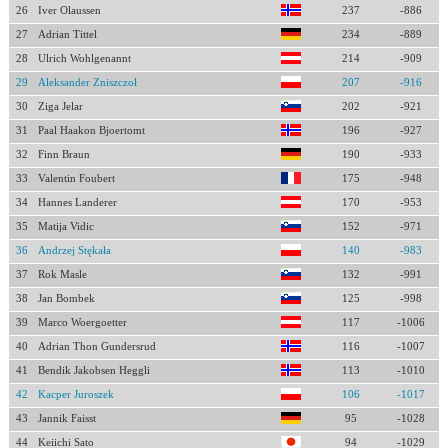
26
Iver Olaussen
237
-886
27
Adrian Tittel
234
-889
28
Ulrich Wohlgenannt
214
-909
29
Aleksander Zniszczoł
207
-916
30
Ziga Jelar
202
-921
31
Paal Haakon Bjoertomt
196
-927
32
Finn Braun
190
-933
33
Valentin Foubert
175
-948
34
Hannes Landerer
170
-953
35
Matija Vidic
152
-971
36
Andrzej Stękała
140
-983
37
Rok Masle
132
-991
38
Jan Bombek
125
-998
39
Marco Woergoetter
117
-1006
40
Adrian Thon Gundersrud
116
-1007
41
Bendik Jakobsen Heggli
113
-1010
42
Kacper Juroszek
106
-1017
43
Jannik Faisst
95
-1028
44
Keiichi Sato
94
-1029