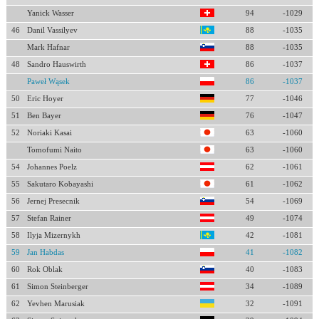
Yanick Wasser
94
-1029
46
Danil Vassilyev
88
-1035
Mark Hafnar
88
-1035
48
Sandro Hauswirth
86
-1037
Paweł Wąsek
86
-1037
50
Eric Hoyer
77
-1046
51
Ben Bayer
76
-1047
52
Noriaki Kasai
63
-1060
Tomofumi Naito
63
-1060
54
Johannes Poelz
62
-1061
55
Sakutaro Kobayashi
61
-1062
56
Jernej Presecnik
54
-1069
57
Stefan Rainer
49
-1074
58
Ilyja Mizernykh
42
-1081
59
Jan Habdas
41
-1082
60
Rok Oblak
40
-1083
61
Simon Steinberger
34
-1089
62
Yevhen Marusiak
32
-1091