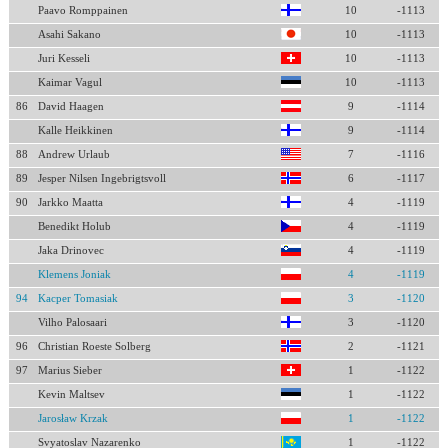
Paavo Romppainen
10
-1113
Asahi Sakano
10
-1113
Juri Kesseli
10
-1113
Kaimar Vagul
10
-1113
86
David Haagen
9
-1114
Kalle Heikkinen
9
-1114
88
Andrew Urlaub
7
-1116
89
Jesper Nilsen Ingebrigtsvoll
6
-1117
90
Jarkko Maatta
4
-1119
Benedikt Holub
4
-1119
Jaka Drinovec
4
-1119
Klemens Joniak
4
-1119
94
Kacper Tomasiak
3
-1120
Vilho Palosaari
3
-1120
96
Christian Roeste Solberg
2
-1121
97
Marius Sieber
1
-1122
Kevin Maltsev
1
-1122
Jarosław Krzak
1
-1122
Svyatoslav Nazarenko
1
-1122