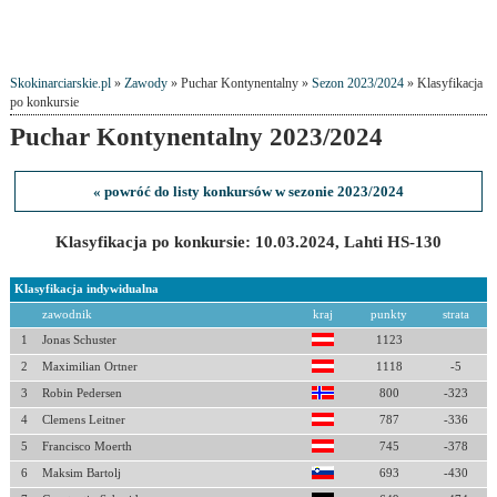
Skokinarciarskie.pl
»
Zawody
» Puchar Kontynentalny »
Sezon 2023/2024
» Klasyfikacja
po konkursie
Puchar Kontynentalny 2023/2024
« powróć do listy konkursów w sezonie 2023/2024
Klasyfikacja po konkursie: 10.03.2024, Lahti HS-130
Klasyfikacja indywidualna
zawodnik
kraj
punkty
strata
1
Jonas Schuster
1123
2
Maximilian Ortner
1118
-5
3
Robin Pedersen
800
-323
4
Clemens Leitner
787
-336
5
Francisco Moerth
745
-378
6
Maksim Bartolj
693
-430