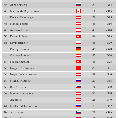
45
Anze Semenic
51
-314
46
Mackenzie Boyd-Clowes
50
-315
Florian Altenburger
50
-315
48
Manuel Fettner
49
-316
49
Andreas Kofler
47
-318
50
Dominik Peter
46
-319
51
Kevin Bickner
45
-320
Philipp Raimund
45
-320
Clemens Leitner
45
-320
54
Simon Ammann
40
-325
55
Gregor Deschwanden
34
-331
56
Gregor Schlierenzauer
29
-336
57
Mikhail Nazarov
27
-338
58
Bor Pavlovcic
26
-339
59
Maximilian Steiner
25
-340
Jan Hoerl
25
-340
61
Mikhail Maksimochkin
23
-342
62
Jurij Tepes
20
-345