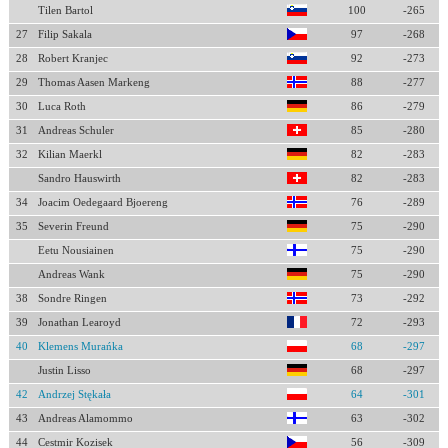
Tilen Bartol
100
-265
27
Filip Sakala
97
-268
28
Robert Kranjec
92
-273
29
Thomas Aasen Markeng
88
-277
30
Luca Roth
86
-279
31
Andreas Schuler
85
-280
32
Kilian Maerkl
82
-283
Sandro Hauswirth
82
-283
34
Joacim Oedegaard Bjoereng
76
-289
35
Severin Freund
75
-290
Eetu Nousiainen
75
-290
Andreas Wank
75
-290
38
Sondre Ringen
73
-292
39
Jonathan Learoyd
72
-293
40
Klemens Murańka
68
-297
Justin Lisso
68
-297
42
Andrzej Stękała
64
-301
43
Andreas Alamommo
63
-302
44
Cestmir Kozisek
56
-309