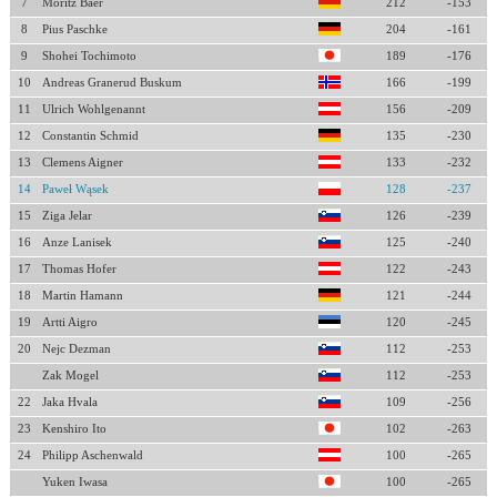
7
Moritz Baer
212
-153
8
Pius Paschke
204
-161
9
Shohei Tochimoto
189
-176
10
Andreas Granerud Buskum
166
-199
11
Ulrich Wohlgenannt
156
-209
12
Constantin Schmid
135
-230
13
Clemens Aigner
133
-232
14
Paweł Wąsek
128
-237
15
Ziga Jelar
126
-239
16
Anze Lanisek
125
-240
17
Thomas Hofer
122
-243
18
Martin Hamann
121
-244
19
Artti Aigro
120
-245
20
Nejc Dezman
112
-253
Zak Mogel
112
-253
22
Jaka Hvala
109
-256
23
Kenshiro Ito
102
-263
24
Philipp Aschenwald
100
-265
Yuken Iwasa
100
-265