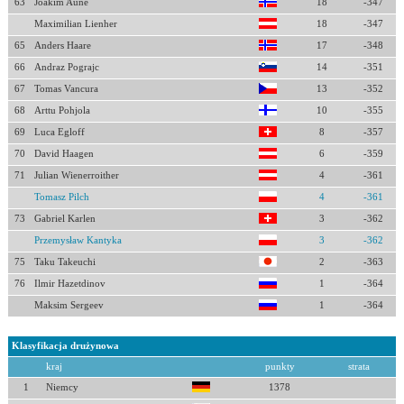
63
Joakim Aune
18
-347
Maximilian Lienher
18
-347
65
Anders Haare
17
-348
66
Andraz Pograjc
14
-351
67
Tomas Vancura
13
-352
68
Arttu Pohjola
10
-355
69
Luca Egloff
8
-357
70
David Haagen
6
-359
71
Julian Wienerroither
4
-361
Tomasz Pilch
4
-361
73
Gabriel Karlen
3
-362
Przemysław Kantyka
3
-362
75
Taku Takeuchi
2
-363
76
Ilmir Hazetdinov
1
-364
Maksim Sergeev
1
-364
Klasyfikacja drużynowa
kraj
punkty
strata
1
Niemcy
1378