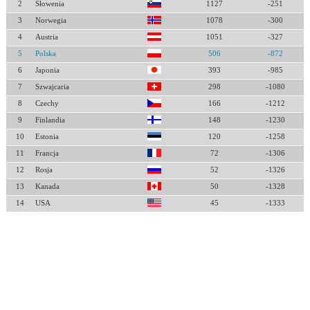
2
Słowenia
1127
-251
3
Norwegia
1078
-300
4
Austria
1051
-327
5
Polska
506
-872
6
Japonia
393
-985
7
Szwajcaria
298
-1080
8
Czechy
166
-1212
9
Finlandia
148
-1230
10
Estonia
120
-1258
11
Francja
72
-1306
12
Rosja
52
-1326
13
Kanada
50
-1328
14
USA
45
-1333