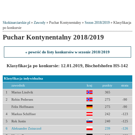
Skokinarciarskie.pl
»
Zawody
» Puchar Kontynentalny »
Sezon 2018/2019
» Klasyfikacja
po konkursie
Puchar Kontynentalny 2018/2019
« powróć do listy konkursów w sezonie 2018/2019
Klasyfikacja po konkursie: 12.01.2019, Bischofshofen HS-142
Klasyfikacja indywidualna
zawodnik
kraj
punkty
strata
1
Marius Lindvik
365
2
Robin Pedersen
275
-90
Felix Hoffmann
275
-90
4
Markus Schiffner
242
-123
5
Rok Justin
240
-125
6
Aleksander Zniszczoł
239
-126