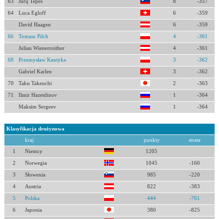
63
Jurij Tepes
8
-357
64
Luca Egloff
6
-359
David Haagen
6
-359
66
Tomasz Pilch
4
-361
Julian Wienerroither
4
-361
68
Przemysław Kantyka
3
-362
Gabriel Karlen
3
-362
70
Taku Takeuchi
2
-363
71
Ilmir Hazetdinov
1
-364
Maksim Sergeev
1
-364
Klasyfikacja drużynowa
kraj
punkty
strata
1
Niemcy
1205
2
Norwegia
1045
-160
3
Słowenia
985
-220
4
Austria
822
-383
5
Polska
444
-761
6
Japonia
380
-825