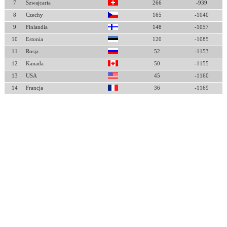
7
Szwajcaria
266
-939
8
Czechy
165
-1040
9
Finlandia
148
-1057
10
Estonia
120
-1085
11
Rosja
52
-1153
12
Kanada
50
-1155
13
USA
45
-1160
14
Francja
36
-1169