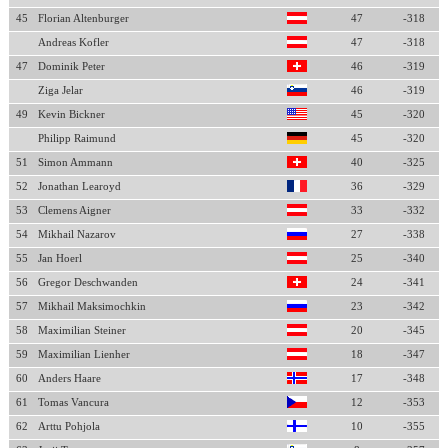
45
Florian Altenburger
47
-318
Andreas Kofler
47
-318
47
Dominik Peter
46
-319
Ziga Jelar
46
-319
49
Kevin Bickner
45
-320
Philipp Raimund
45
-320
51
Simon Ammann
40
-325
52
Jonathan Learoyd
36
-329
53
Clemens Aigner
33
-332
54
Mikhail Nazarov
27
-338
55
Jan Hoerl
25
-340
56
Gregor Deschwanden
24
-341
57
Mikhail Maksimochkin
23
-342
58
Maximilian Steiner
20
-345
59
Maximilian Lienher
18
-347
60
Anders Haare
17
-348
61
Tomas Vancura
12
-353
62
Arttu Pohjola
10
-355