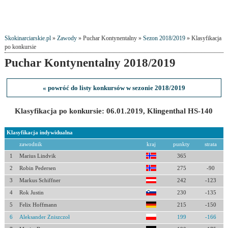
Skokinarciarskie.pl
»
Zawody
» Puchar Kontynentalny »
Sezon 2018/2019
» Klasyfikacja
po konkursie
Puchar Kontynentalny 2018/2019
« powróć do listy konkursów w sezonie 2018/2019
Klasyfikacja po konkursie: 06.01.2019, Klingenthal HS-140
Klasyfikacja indywidualna
zawodnik
kraj
punkty
strata
1
Marius Lindvik
365
2
Robin Pedersen
275
-90
3
Markus Schiffner
242
-123
4
Rok Justin
230
-135
5
Felix Hoffmann
215
-150
6
Aleksander Zniszczoł
199
-166