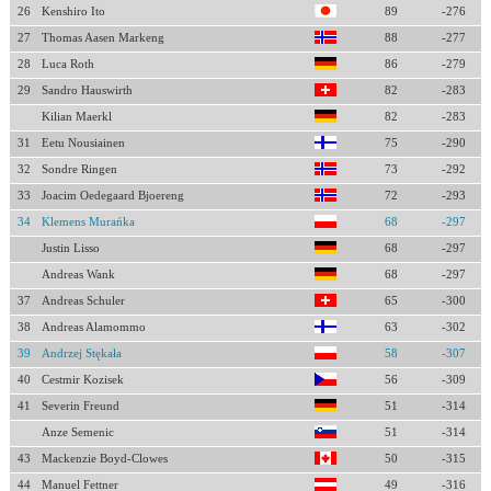
26
Kenshiro Ito
89
-276
27
Thomas Aasen Markeng
88
-277
28
Luca Roth
86
-279
29
Sandro Hauswirth
82
-283
Kilian Maerkl
82
-283
31
Eetu Nousiainen
75
-290
32
Sondre Ringen
73
-292
33
Joacim Oedegaard Bjoereng
72
-293
34
Klemens Murańka
68
-297
Justin Lisso
68
-297
Andreas Wank
68
-297
37
Andreas Schuler
65
-300
38
Andreas Alamommo
63
-302
39
Andrzej Stękała
58
-307
40
Cestmir Kozisek
56
-309
41
Severin Freund
51
-314
Anze Semenic
51
-314
43
Mackenzie Boyd-Clowes
50
-315
44
Manuel Fettner
49
-316