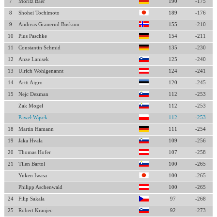
7
Moritz Baer
190
-175
8
Shohei Tochimoto
189
-176
9
Andreas Granerud Buskum
155
-210
10
Pius Paschke
154
-211
11
Constantin Schmid
135
-230
12
Anze Lanisek
125
-240
13
Ulrich Wohlgenannt
124
-241
14
Artti Aigro
120
-245
15
Nejc Dezman
112
-253
Zak Mogel
112
-253
Paweł Wąsek
112
-253
18
Martin Hamann
111
-254
19
Jaka Hvala
109
-256
20
Thomas Hofer
107
-258
21
Tilen Bartol
100
-265
Yuken Iwasa
100
-265
Philipp Aschenwald
100
-265
24
Filip Sakala
97
-268
25
Robert Kranjec
92
-273