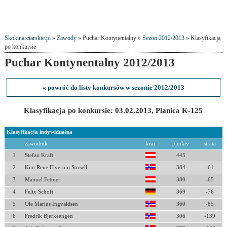
Skokinarciarskie.pl
»
Zawody
» Puchar Kontynentalny »
Sezon 2012/2013
» Klasyfikacja
po konkursie
Puchar Kontynentalny 2012/2013
« powróć do listy konkursów w sezonie 2012/2013
Klasyfikacja po konkursie: 03.02.2013, Planica K-125
Klasyfikacja indywidualna
zawodnik
kraj
punkty
strata
1
Stefan Kraft
445
2
Kim Rene Elverum Sorsell
384
-61
3
Manuel Fettner
380
-65
4
Felix Schoft
369
-76
5
Ole Marius Ingvaldsen
360
-85
6
Fredrik Bjerkeengen
306
-139