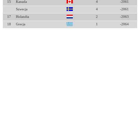
15
Kanada
4
-2061
Szwecja
4
-2061
17
Holandia
2
-2063
18
Grecja
1
-2064