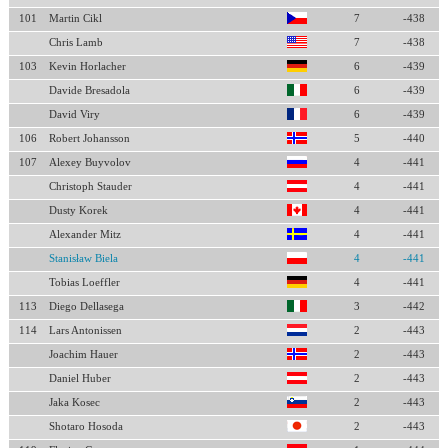
101
Martin Cikl
7
-438
Chris Lamb
7
-438
103
Kevin Horlacher
6
-439
Davide Bresadola
6
-439
David Viry
6
-439
106
Robert Johansson
5
-440
107
Alexey Buyvolov
4
-441
Christoph Stauder
4
-441
Dusty Korek
4
-441
Alexander Mitz
4
-441
Stanisław Biela
4
-441
Tobias Loeffler
4
-441
113
Diego Dellasega
3
-442
114
Lars Antonissen
2
-443
Joachim Hauer
2
-443
Daniel Huber
2
-443
Jaka Kosec
2
-443
Shotaro Hosoda
2
-443