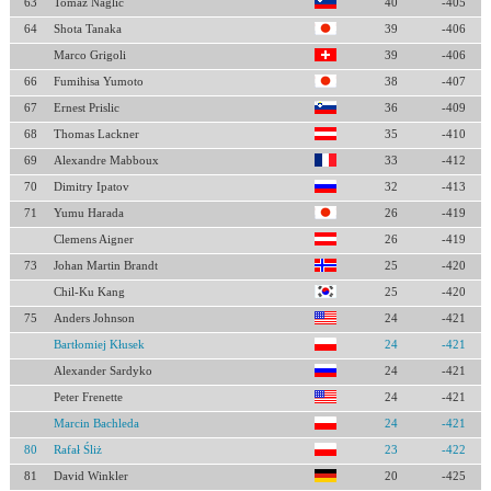
63
Tomaz Naglic
40
-405
64
Shota Tanaka
39
-406
Marco Grigoli
39
-406
66
Fumihisa Yumoto
38
-407
67
Ernest Prislic
36
-409
68
Thomas Lackner
35
-410
69
Alexandre Mabboux
33
-412
70
Dimitry Ipatov
32
-413
71
Yumu Harada
26
-419
Clemens Aigner
26
-419
73
Johan Martin Brandt
25
-420
Chil-Ku Kang
25
-420
75
Anders Johnson
24
-421
Bartłomiej Kłusek
24
-421
Alexander Sardyko
24
-421
Peter Frenette
24
-421
Marcin Bachleda
24
-421
80
Rafał Śliż
23
-422
81
David Winkler
20
-425