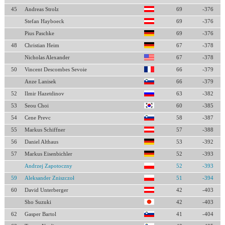
45
Andreas Strolz
69
-376
Stefan Hayboeck
69
-376
Pius Paschke
69
-376
48
Christian Heim
67
-378
Nicholas Alexander
67
-378
50
Vincent Descombes Sevoie
66
-379
Anze Lanisek
66
-379
52
Ilmir Hazetdinov
63
-382
53
Seou Choi
60
-385
54
Cene Prevc
58
-387
55
Markus Schiffner
57
-388
56
Daniel Althaus
53
-392
57
Markus Eisenbichler
52
-393
Andrzej Zapotoczny
52
-393
59
Aleksander Zniszczoł
51
-394
60
David Unterberger
42
-403
Sho Suzuki
42
-403
62
Gasper Bartol
41
-404