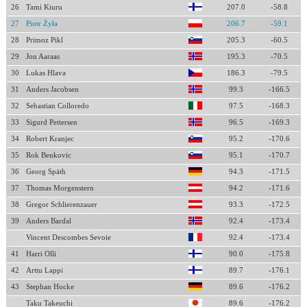
26
Tami Kiuru
207.0
-58.8
27
Piotr Żyła
206.7
-59.1
28
Primoz Pikl
205.3
-60.5
29
Jon Aaraas
195.3
-70.5
30
Lukas Hlava
186.3
-79.5
31
Anders Jacobsen
99.3
-166.5
32
Sebastian Colloredo
97.5
-168.3
33
Sigurd Pettersen
96.5
-169.3
34
Robert Kranjec
95.2
-170.6
35
Rok Benkovic
95.1
-170.7
36
Georg Späth
94.3
-171.5
37
Thomas Morgenstern
94.2
-171.6
38
Gregor Schlierenzauer
93.3
-172.5
39
Anders Bardal
92.4
-173.4
Vincent Descombes Sevoie
92.4
-173.4
41
Harri Olli
90.0
-175.8
42
Arttu Lappi
89.7
-176.1
43
Stephan Hocke
89.6
-176.2
Taku Takeuchi
89.6
-176.2