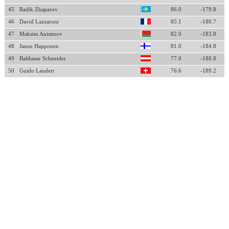
45
Radik Zhaparov
86.0
-179.8
46
David Lazzaroni
85.1
-180.7
47
Maksim Anisimov
82.0
-183.8
48
Janne Happonen
81.0
-184.8
49
Balthasar Schneider
77.0
-188.8
50
Guido Landert
76.6
-189.2