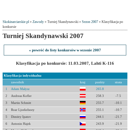
Skokinarciarskie.pl
»
Zawody
» Turniej Skandynawski »
Sezon 2007
» Klasyfikacja po
konkursie
Turniej Skandynawski 2007
« powróć do listy konkursów w sezonie 2007
Klasyfikacja po konkursie: 11.03.2007, Lahti K-116
Klasyfikacja indywidualna
zawodnik
kraj
punkty
strata
1
Adam Małysz
265.8
2
Andreas Kofler
258.3
-7.5
3
Martin Schmitt
255.7
-10.1
4
Roar Ljoekelsoey
255.1
-10.7
5
Dimitry Ipatov
244.1
-21.7
6
Antonin Hajek
243.9
-21.9