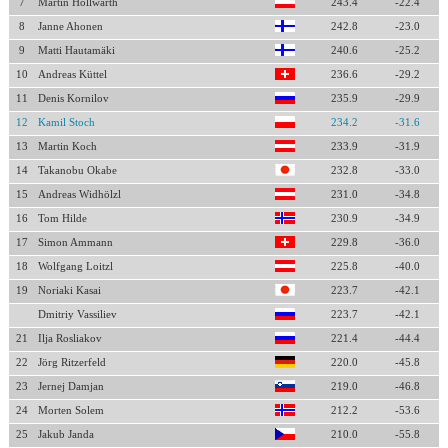
7
Martin Höllwarth
243.4
-22.4
8
Janne Ahonen
242.8
-23.0
9
Matti Hautamäki
240.6
-25.2
10
Andreas Küttel
236.6
-29.2
11
Denis Kornilov
235.9
-29.9
12
Kamil Stoch
234.2
-31.6
13
Martin Koch
233.9
-31.9
14
Takanobu Okabe
232.8
-33.0
15
Andreas Widhölzl
231.0
-34.8
16
Tom Hilde
230.9
-34.9
17
Simon Ammann
229.8
-36.0
18
Wolfgang Loitzl
225.8
-40.0
19
Noriaki Kasai
223.7
-42.1
Dmitriy Vassiliev
223.7
-42.1
21
Ilja Rosliakov
221.4
-44.4
22
Jörg Ritzerfeld
220.0
-45.8
23
Jernej Damjan
219.0
-46.8
24
Morten Solem
212.2
-53.6
25
Jakub Janda
210.0
-55.8