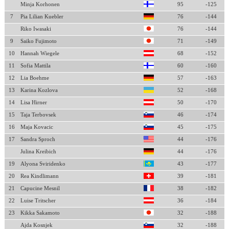
Minja Korhonen
95
-125
7
Pia Lilian Kuebler
76
-144
Riko Iwasaki
76
-144
9
Saiko Fujimoto
71
-149
10
Hannah Wiegele
68
-152
11
Sofia Mattila
60
-160
12
Lia Boehme
57
-163
13
Karina Kozlova
52
-168
14
Lisa Hirner
50
-170
15
Taja Terbovsek
46
-174
16
Maja Kovacic
45
-175
17
Sandra Sproch
44
-176
Julina Kreibich
44
-176
19
Alyona Sviridenko
43
-177
20
Rea Kindlimann
39
-181
21
Capucine Mesnil
38
-182
22
Luise Tritscher
36
-184
23
Kikka Sakamoto
32
-188
Ajda Kosnjek
32
-188