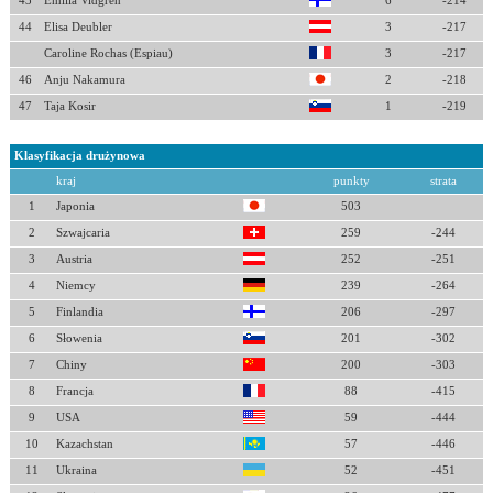
43
Emilia Vidgren
6
-214
44
Elisa Deubler
3
-217
Caroline Rochas (Espiau)
3
-217
46
Anju Nakamura
2
-218
47
Taja Kosir
1
-219
Klasyfikacja drużynowa
kraj
punkty
strata
1
Japonia
503
2
Szwajcaria
259
-244
3
Austria
252
-251
4
Niemcy
239
-264
5
Finlandia
206
-297
6
Słowenia
201
-302
7
Chiny
200
-303
8
Francja
88
-415
9
USA
59
-444
10
Kazachstan
57
-446
11
Ukraina
52
-451