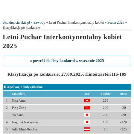
Skokinarciarskie.pl
»
Zawody
» Letni Puchar Interkontynentalny kobiet »
Sezon 2025
»
Klasyfikacja po konkursie
Letni Puchar Interkontynentalny kobiet
2025
« powróć do listy konkursów w sezonie 2025
Klasyfikacja po konkursie: 27.09.2025, Hinterzarten HS-109
Klasyfikacja indywidualna
zawodnik
kraj
punkty
strata
1
Sina Arnet
220
2
Ping Zeng
200
-20
Yu Saito
200
-20
4
Nagomi Nakayama
100
-120
5
Julia Muehlbacher
95
-125