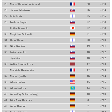
25
Marie Thomas Couturaud
30
-190
26
Tamara Mesikova
26
-194
27
Julia Aikia
25
-195
28
Izadora Kopac
22
-198
Chiho Takeuchi
22
-198
30
Megi Lou Schmidt
21
-199
31
Oosa Thure
20
-200
32
Nina Kontrec
19
-201
33
Jerica Jesenko
18
-202
Taja Sitar
18
-202
35
Aelita Krasilscikova
17
-203
Mathilde Bacconnier
17
-203
37
Maike Tyralla
16
-204
38
Alexa Brabec
15
-205
39
Alissa Sedova
14
-206
40
Anna-Fay Scharfenberg
10
-210
41
Kim Amy Duschek
8
-212
42
Anne Haeckel
7
-213