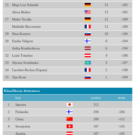
25
Megi Lou Schmidt
15
-185
Alexa Brabec
15
-185
27
Maike Tyralla
12
-188
Mathilde Bacconnier
12
-188
29
Nina Kontrec
10
-190
30
Emilia Vidgren
6
-194
Aelita Krasilscikova
6
-194
32
Luise Tritscher
4
-196
33
Alyona Sviridenko
3
-197
34
Caroline Rochas (Espiau)
2
-198
35
Taja Kosir
1
-199
Klasyfikacja drużynowa
kraj
punkty
strata
1
Japonia
312
2
Finlandia
206
-106
3
Chiny
200
-112
4
Szwajcaria
167
-145
Austria
167
-145