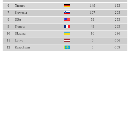
6
Niemcy
149
-163
7
Słowenia
107
-205
8
USA
59
-253
9
Francja
49
-263
10
Ukraina
16
-296
11
Łotwa
6
-306
12
Kazachstan
3
-309