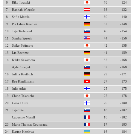
6
Riko Iwasaki
76
-124
7
Hannah Wiegele
68
-132
8
Sofia Mattila
60
-140
9
Pia Lilian Kuebler
52
-148
10
Taja Terbovsek
46
-154
11
Sandra Sproch
44
-156
12
Saiko Fujimoto
42
-158
13
Lia Boehme
41
-159
14
Kikka Sakamoto
32
-168
Ajda Kosnjek
32
-168
16
Julina Kreibich
29
-171
17
Rea Kindlimann
27
-173
18
Julia Aikia
25
-175
19
Chiho Takeuchi
22
-178
20
Oosa Thure
20
-180
21
Taja Sitar
18
-182
Capucine Mesnil
18
-182
23
Marie Thomas Couturaud
17
-183
24
Karina Kozlova
16
-184