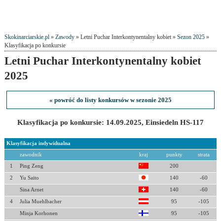
Skokinarciarskie.pl
»
Zawody
» Letni Puchar Interkontynentalny kobiet »
Sezon 2025
»
Klasyfikacja po konkursie
Letni Puchar Interkontynentalny kobiet
2025
« powróć do listy konkursów w sezonie 2025
Klasyfikacja po konkursie: 14.09.2025, Einsiedeln HS-117
Klasyfikacja indywidualna
zawodnik
kraj
punkty
strata
1
Ping Zeng
200
2
Yu Saito
140
-60
Sina Arnet
140
-60
4
Julia Muehlbacher
95
-105
Minja Korhonen
95
-105