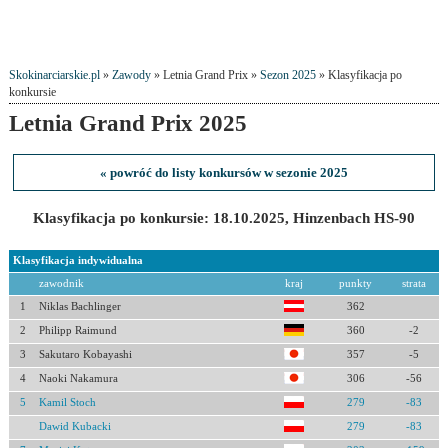
Skokinarciarskie.pl
»
Zawody
» Letnia Grand Prix »
Sezon 2025
» Klasyfikacja po
konkursie
Letnia Grand Prix 2025
« powróć do listy konkursów w sezonie 2025
Klasyfikacja po konkursie: 18.10.2025, Hinzenbach HS-90
Klasyfikacja indywidualna
zawodnik
kraj
punkty
strata
1
Niklas Bachlinger
362
2
Philipp Raimund
360
-2
3
Sakutaro Kobayashi
357
-5
4
Naoki Nakamura
306
-56
5
Kamil Stoch
279
-83
Dawid Kubacki
279
-83