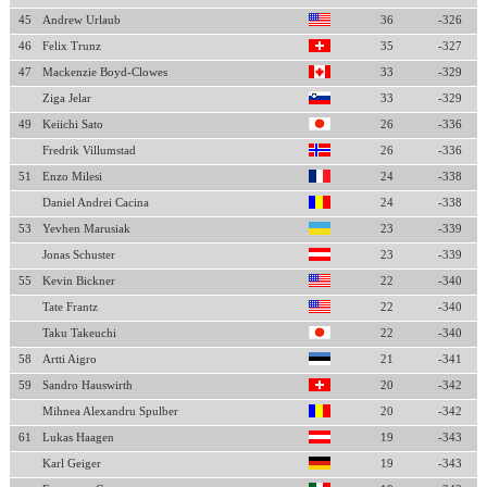
45
Andrew Urlaub
36
-326
46
Felix Trunz
35
-327
47
Mackenzie Boyd-Clowes
33
-329
Ziga Jelar
33
-329
49
Keiichi Sato
26
-336
Fredrik Villumstad
26
-336
51
Enzo Milesi
24
-338
Daniel Andrei Cacina
24
-338
53
Yevhen Marusiak
23
-339
Jonas Schuster
23
-339
55
Kevin Bickner
22
-340
Tate Frantz
22
-340
Taku Takeuchi
22
-340
58
Artti Aigro
21
-341
59
Sandro Hauswirth
20
-342
Mihnea Alexandru Spulber
20
-342
61
Lukas Haagen
19
-343
Karl Geiger
19
-343