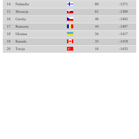
14
Finlandia
80
-1371
15
Słowacja
61
-1390
16
Czechy
46
-1405
17
Rumunia
44
-1407
18
Ukraina
34
-1417
19
Kanada
33
-1418
20
Turcja
16
-1435