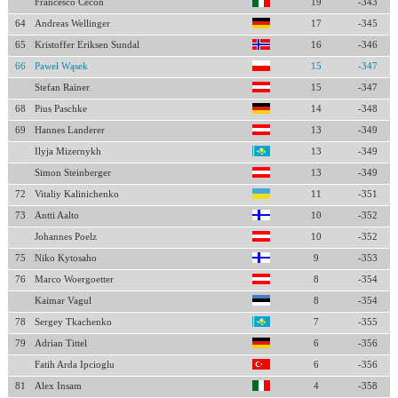
Francesco Cecon
19
-343
64
Andreas Wellinger
17
-345
65
Kristoffer Eriksen Sundal
16
-346
66
Paweł Wąsek
15
-347
Stefan Rainer
15
-347
68
Pius Paschke
14
-348
69
Hannes Landerer
13
-349
Ilyja Mizernykh
13
-349
Simon Steinberger
13
-349
72
Vitaliy Kalinichenko
11
-351
73
Antti Aalto
10
-352
Johannes Poelz
10
-352
75
Niko Kytosaho
9
-353
76
Marco Woergoetter
8
-354
Kaimar Vagul
8
-354
78
Sergey Tkachenko
7
-355
79
Adrian Tittel
6
-356
Fatih Arda Ipcioglu
6
-356
81
Alex Insam
4
-358