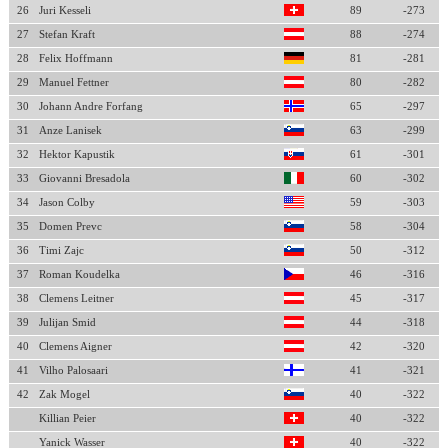
26
Juri Kesseli
89
-273
27
Stefan Kraft
88
-274
28
Felix Hoffmann
81
-281
29
Manuel Fettner
80
-282
30
Johann Andre Forfang
65
-297
31
Anze Lanisek
63
-299
32
Hektor Kapustik
61
-301
33
Giovanni Bresadola
60
-302
34
Jason Colby
59
-303
35
Domen Prevc
58
-304
36
Timi Zajc
50
-312
37
Roman Koudelka
46
-316
38
Clemens Leitner
45
-317
39
Julijan Smid
44
-318
40
Clemens Aigner
42
-320
41
Vilho Palosaari
41
-321
42
Zak Mogel
40
-322
Killian Peier
40
-322
Yanick Wasser
40
-322