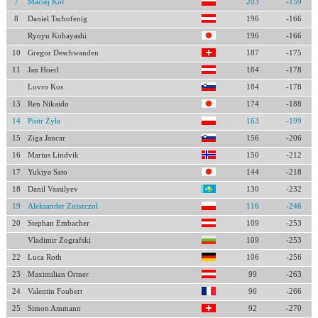
7
Maciej Kot
203
-159
8
Daniel Tschofenig
196
-166
Ryoyu Kobayashi
196
-166
10
Gregor Deschwanden
187
-175
11
Jan Hoerl
184
-178
Lovro Kos
184
-178
13
Ren Nikaido
174
-188
14
Piotr Żyła
163
-199
15
Ziga Jancar
156
-206
16
Marius Lindvik
150
-212
17
Yukiya Sato
144
-218
18
Danil Vassilyev
130
-232
19
Aleksander Zniszczoł
116
-246
20
Stephan Embacher
109
-253
Vladimir Zografski
109
-253
22
Luca Roth
106
-256
23
Maximilian Ortner
99
-263
24
Valentin Foubert
96
-266
25
Simon Ammann
92
-270