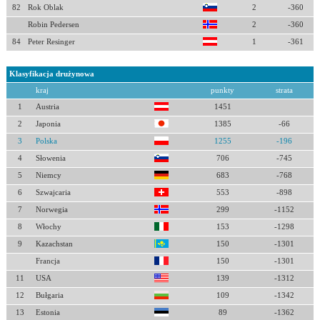
82
Rok Oblak
2
-360
Robin Pedersen
2
-360
84
Peter Resinger
1
-361
Klasyfikacja drużynowa
kraj
punkty
strata
1
Austria
1451
2
Japonia
1385
-66
3
Polska
1255
-196
4
Słowenia
706
-745
5
Niemcy
683
-768
6
Szwajcaria
553
-898
7
Norwegia
299
-1152
8
Włochy
153
-1298
9
Kazachstan
150
-1301
Francja
150
-1301
11
USA
139
-1312
12
Bułgaria
109
-1342
13
Estonia
89
-1362