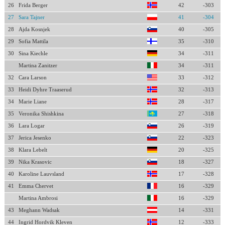
26
Frida Berger
42
-303
27
Sara Tajner
41
-304
28
Ajda Kosnjek
40
-305
29
Sofia Mattila
35
-310
30
Sina Kiechle
34
-311
Martina Zanitzer
34
-311
32
Cara Larson
33
-312
33
Heidi Dyhre Traaserud
32
-313
34
Marie Liane
28
-317
35
Veronika Shishkina
27
-318
36
Lara Logar
26
-319
37
Jerica Jesenko
22
-323
38
Klara Lebelt
20
-325
39
Nika Krasovic
18
-327
40
Karoline Lauvsland
17
-328
41
Emma Chervet
16
-329
Martina Ambrosi
16
-329
43
Meghann Wadsak
14
-331
44
Ingrid Hordvik Kleven
12
-333