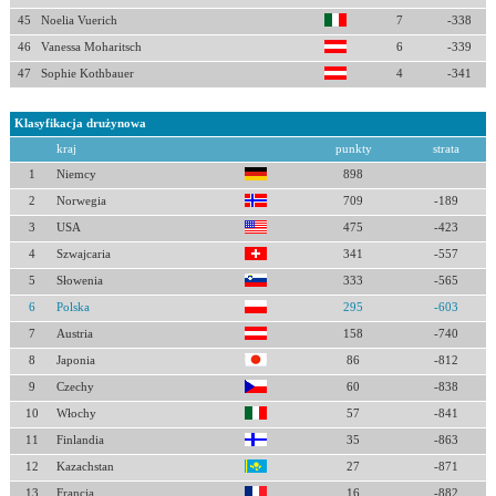
45
Noelia Vuerich
7
-338
46
Vanessa Moharitsch
6
-339
47
Sophie Kothbauer
4
-341
Klasyfikacja drużynowa
kraj
punkty
strata
1
Niemcy
898
2
Norwegia
709
-189
3
USA
475
-423
4
Szwajcaria
341
-557
5
Słowenia
333
-565
6
Polska
295
-603
7
Austria
158
-740
8
Japonia
86
-812
9
Czechy
60
-838
10
Włochy
57
-841
11
Finlandia
35
-863
12
Kazachstan
27
-871
13
Francja
16
-882