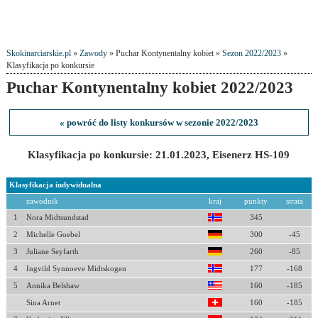
Skokinarciarskie.pl
»
Zawody
» Puchar Kontynentalny kobiet »
Sezon 2022/2023
»
Klasyfikacja po konkursie
Puchar Kontynentalny kobiet 2022/2023
« powróć do listy konkursów w sezonie 2022/2023
Klasyfikacja po konkursie: 21.01.2023, Eisenerz HS-109
Klasyfikacja indywidualna
zawodnik
kraj
punkty
strata
1
Nora Midtsundstad
345
2
Michelle Goebel
300
-45
3
Juliane Seyfarth
260
-85
4
Ingvild Synnoeve Midtskogen
177
-168
5
Annika Belshaw
160
-185
Sina Arnet
160
-185