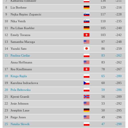
7
Katharina Ellmauer
134
-211
8
Lia Boehme
129
-216
9
Nejka Repinc Zupancic
117
-228
10
Nika Vetrih
110
-235
11
Pia Lilian Kuebler
105
-240
12
Emely Torazza
103
-242
13
Samantha Macuga
97
-248
14
Yuzuki Sato
86
-259
15
Paulina Cieślar
83
-262
Anna Hoffmann
83
-262
17
Rea Kindlimann
78
-267
18
Kinga Rajda
65
-280
19
Karolina Indrackova
60
-285
20
Pola Bełtowska
59
-286
21
Kjersti Graesli
56
-289
22
Josie Johnson
53
-292
23
Josephin Laue
50
-295
24
Paige Jones
49
-296
25
Natalia Słowik
47
-298