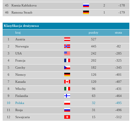
45
Ksenia Kablukova
2
-178
46
Ramona Straub
1
-179
Klasyfikacja drużynowa
kraj
punkty
strata
1
Austria
527
2
Norwegia
445
-82
3
USA
242
-285
4
Francja
202
-325
5
Czechy
182
-345
6
Niemcy
126
-401
7
Kanada
120
-407
8
Włochy
96
-431
9
Finlandia
63
-464
10
Polska
32
-495
11
Rosja
31
-496
12
Szwajcaria
15
-512