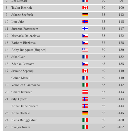
7
Lea Lemare
90
-90
8
Taylor Henrich
80
-100
9
Juliane Seyfarth
68
-112
10
Line Jahr
65
-115
11
Susanna Forsstroem
63
-117
12
Michaela Dolezelova
58
-122
13
Barbora Blazkova
52
-128
14
Abby Ringquist (Hughes)
50
-130
15
Julia Clair
48
-132
16
Zdenka Pesatova
45
-135
17
Jasmine Sepandj
40
-140
Coline Mattel
40
-140
19
Veronica Gianmoena
38
-142
20
Chiara Kreuzer
37
-143
21
Silje Opseth
36
-144
Anna Odine Stroem
36
-144
23
Anna Haefele
35
-145
24
Elena Runggaldier
30
-150
25
Evelyn Insam
28
-152