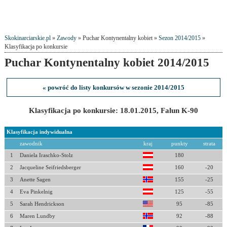
Skokinarciarskie.pl
»
Zawody
» Puchar Kontynentalny kobiet »
Sezon 2014/2015
»
Klasyfikacja po konkursie
Puchar Kontynentalny kobiet 2014/2015
« powróć do listy konkursów w sezonie 2014/2015
Klasyfikacja po konkursie: 18.01.2015, Falun K-90
Klasyfikacja indywidualna
zawodnik
kraj
punkty
strata
1
Daniela Iraschko-Stolz
180
2
Jacqueline Seifriedsberger
160
-20
3
Anette Sagen
155
-25
4
Eva Pinkelnig
125
-55
5
Sarah Hendrickson
95
-85
6
Maren Lundby
92
-88