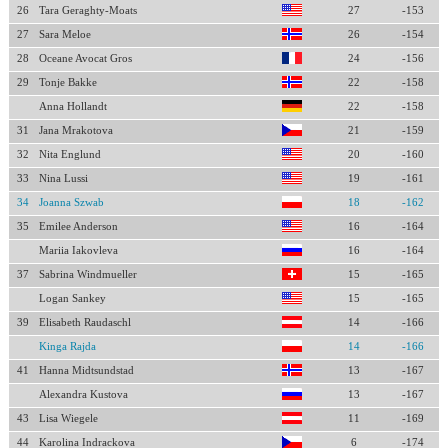
26
Tara Geraghty-Moats
27
-153
27
Sara Meloe
26
-154
28
Oceane Avocat Gros
24
-156
29
Tonje Bakke
22
-158
Anna Hollandt
22
-158
31
Jana Mrakotova
21
-159
32
Nita Englund
20
-160
33
Nina Lussi
19
-161
34
Joanna Szwab
18
-162
35
Emilee Anderson
16
-164
Mariia Iakovleva
16
-164
37
Sabrina Windmueller
15
-165
Logan Sankey
15
-165
39
Elisabeth Raudaschl
14
-166
Kinga Rajda
14
-166
41
Hanna Midtsundstad
13
-167
Alexandra Kustova
13
-167
43
Lisa Wiegele
11
-169
44
Karolina Indrackova
6
-174