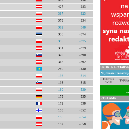
427
-283
387
-323
376
-334
362
-348
336
-374
335
-375
331
-379
320
-390
318
-392
SKOKI NARCIARSK
280
-430
Najbliższe transmis
196
-514
13.8.2026
TVP Spo
15:00
195
-515
180
-530
na
175
-535
REKLAMA
172
-538
158
-552
156
-554
152
-558