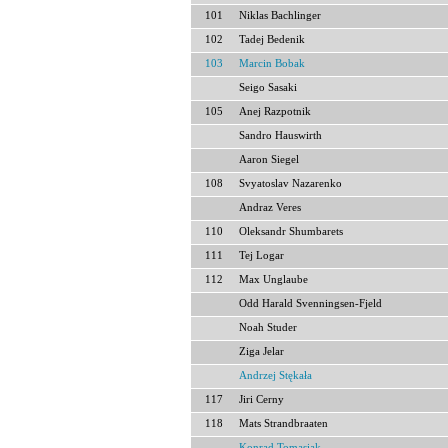
101
Niklas Bachlinger
102
Tadej Bedenik
103
Marcin Bobak
Seigo Sasaki
105
Anej Razpotnik
Sandro Hauswirth
Aaron Siegel
108
Svyatoslav Nazarenko
Andraz Veres
110
Oleksandr Shumbarets
111
Tej Logar
112
Max Unglaube
Odd Harald Svenningsen-Fjeld
Noah Studer
Ziga Jelar
Andrzej Stękała
117
Jiri Cerny
118
Mats Strandbraaten
Konrad Tomasiak