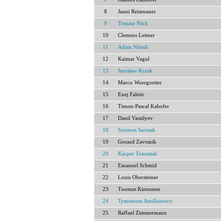
8
Janni Reisenauer
9
Tomasz Pilch
10
Clemens Leitner
11
Adam Niżnik
12
Kaimar Vagul
13
Jarosław Krzak
14
Marco Woergoetter
15
Enej Faletic
16
Timon-Pascal Kahofer
17
Danil Vassilyev
18
Szymon Sarniak
19
Gorazd Zavrsnik
20
Kacper Tomasiak
21
Emanuel Schmid
22
Louis Obersteiner
23
Tuomas Kinnunen
24
Tymoteusz Amilkiewicz
25
Raffael Zimmermann