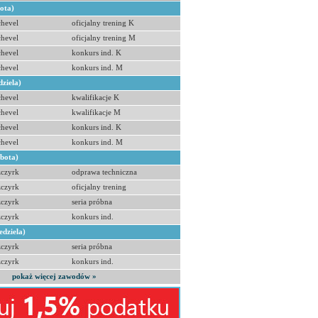
bota)
hevel
oficjalny trening K
hevel
oficjalny trening M
hevel
konkurs ind. K
hevel
konkurs ind. M
dziela)
hevel
kwalifikacje K
hevel
kwalifikacje M
hevel
konkurs ind. K
hevel
konkurs ind. M
obota)
zczyrk
odprawa techniczna
zczyrk
oficjalny trening
zczyrk
seria próbna
zczyrk
konkurs ind.
edziela)
zczyrk
seria próbna
zczyrk
konkurs ind.
pokaż więcej zawodów »