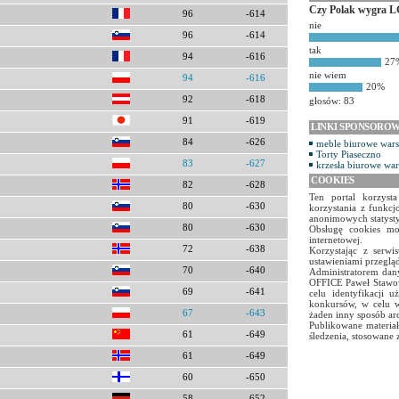
Czy Polak wygra L
96
-614
nie
96
-614
tak
94
-616
27
nie wiem
94
-616
20%
92
-618
głosów: 83
91
-619
LINKI SPONSORO
84
-626
meble biurowe war
Torty Piaseczno
83
-627
krzesła biurowe wa
COOKIES
82
-628
Ten portal korzyst
80
-630
korzystania z funkcj
anonimowych statyst
80
-630
Obsługę cookies mo
internetowej.
72
-638
Korzystając z serw
ustawieniami przegląd
70
-640
Administratorem dany
OFFICE Paweł Stawow
69
-641
celu identyfikacji 
konkursów, w celu w
67
-643
żaden inny sposób ar
Publikowane materiał
61
-649
śledzenia, stosowane 
61
-649
60
-650
58
-652