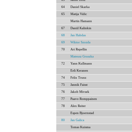
64
Daniel Skarka
65
Matija Vidic
Martin Hamann
67
Daniil Kalinkin
68
Jan Habdas
69
Wiktor Szozda
70
Ari Repellin
Mateusz Gruszka
72
Yann Kullmann
Eeli Keranen
74
Felix Trunz
75
Jannik Faisst
76
Jakob Mivsek
77
Paavo Romppainen
78
Alex Reiter
Espen Bjoernstad
80
Jan Galica
Tomas Kuisma