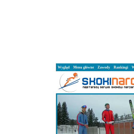
Wygląd
Menu główne
Zawody
Rankingi
W