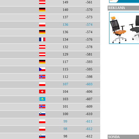
149
-561
REKLAMA
140
-570
137
-573
136
-574
136
-574
134
-576
132
-578
129
-581
117
-593
115
-595
112
-598
107
-603
104
-606
103
-607
101
-609
100
-610
99
-611
98
-612
98
-612
SONDA