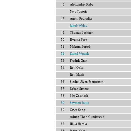
45
Alessandro Batby
Nejc Toporis
47
Anoki Pouradier
Jakub Wolny
49
Thomas Lackner
50
Hyuma Fuse
51
Maksim Bartolj
52
Kamil Waszek
53
Fredrik Gran
54
Rok Oblak
Rok Masle
56
Sindre Ulven Joergensen
57
Urban Simnic
58
Mai Zakelsek
59
Szymon Jojko
60
Qiwu Song
Adrian Thon Gundersrud
62
Ilkka Herola
63
Janne Holz