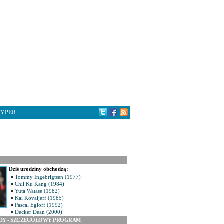
TYPER
Dziś urodziny obchodzą:
Tommy Ingebrigtsen (1977)
Chil Ku Kang (1984)
Yuta Watase (1982)
Kai Kovaljeff (1985)
Pascal Egloff (1992)
Decker Dean (2000)
ODY - SZCZEGÓŁOWY PROGRAM