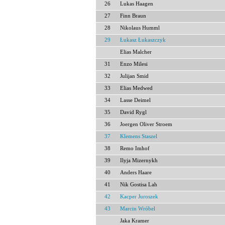
26
Lukas Haagen
27
Finn Braun
28
Nikolaus Humml
29
Łukasz Łukaszczyk
Elias Malcher
31
Enzo Milesi
32
Julijan Smid
33
Elias Medwed
34
Lasse Deimel
35
David Rygl
36
Joergen Oliver Stroem
37
Klemens Staszel
38
Remo Imhof
39
Ilyja Mizernykh
40
Anders Haare
41
Nik Gostisa Lah
42
Kacper Juroszek
43
Marcin Wróbel
Jaka Kramer