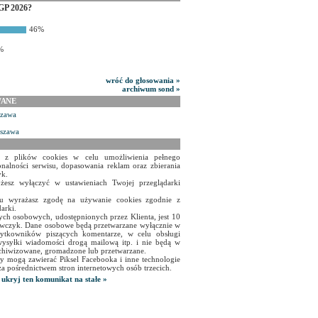
GP 2026?
46%
%
wróć do głosowania »
archiwum sond »
WANE
szawa
rszawa
a z plików cookies w celu umożliwienia pełnego
onalności serwisu, dopasowania reklam oraz zbierania
yk.
żesz wyłączyć w ustawieniach Twojej przeglądarki
isu wyrażasz zgodę na używanie cookies zgodnie z
arki.
ch osobowych, udostępnionych przez Klienta, jest 10
czyk. Dane osobowe będą przetwarzane wyłącznie w
użytkowników piszących komentarze, w celu obsługi
ysyłki wiadomości drogą mailową itp. i nie będą w
chiwizowane, gromadzone lub przetwarzane.
y mogą zawierać Piksel Facebooka i inne technologie
za pośrednictwem stron internetowych osób trzecich.
ukryj ten komunikat na stałe »