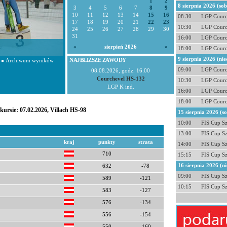
1
2
8 sierpnia 2026 (so
3
4
5
6
7
8
9
10
11
12
13
14
15
16
08:30
LGP Courc
17
18
19
20
21
22
23
10:30
LGP Courc
24
25
26
27
28
29
30
31
16:00
LGP Courc
«
sierpień 2026
»
18:00
LGP Courc
9 sierpnia 2026 (nie
NAJBLIŻSZE ZAWODY
Archiwum wyników
09:00
LGP Courc
08.08.2026, godz. 16:00
Courchevel HS-132
10:30
LGP Courc
LGP K ind.
16:00
LGP Courc
18:00
LGP Courc
kursie: 07.02.2026, Villach HS-98
15 sierpnia 2026 (s
10:00
FIS Cup S
13:00
FIS Cup S
kraj
punkty
strata
14:00
FIS Cup S
710
15:15
FIS Cup S
16 sierpnia 2026 (ni
632
-78
09:00
FIS Cup S
589
-121
10:15
FIS Cup S
583
-127
576
-134
556
-154
550
-160