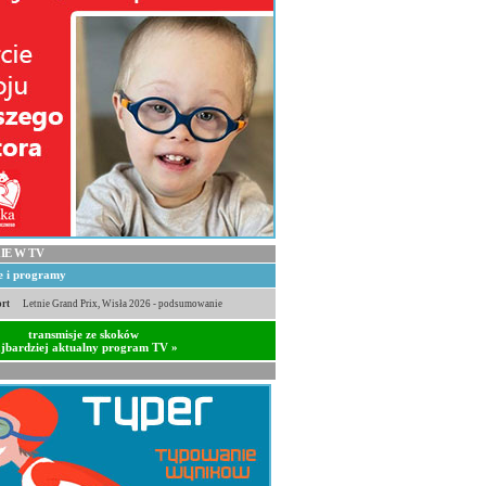
IE W TV
je i programy
rt
Letnie Grand Prix, Wisła 2026 - podsumowanie
transmisje ze skoków
jbardziej aktualny program TV »