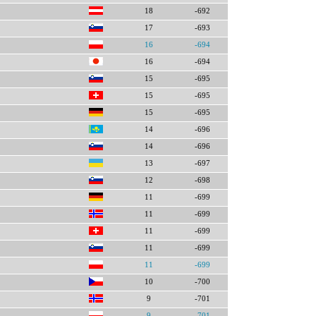
18
-692
17
-693
16
-694
16
-694
15
-695
15
-695
15
-695
14
-696
14
-696
13
-697
12
-698
11
-699
11
-699
11
-699
11
-699
11
-699
10
-700
9
-701
9
-701