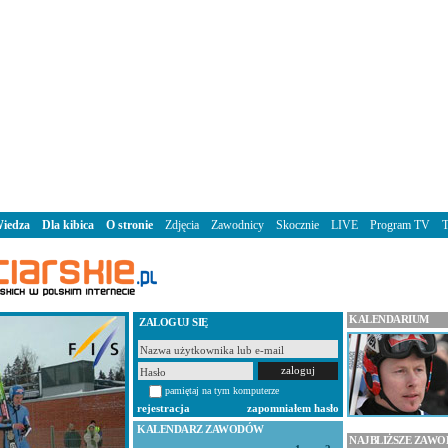
iedza
Dla kibica
O stronie
Zdjęcia
Zawodnicy
Skocznie
LIVE
Program TV
KALENDARIUM
ZALOGUJ SIĘ
pamiętaj na tym komputerze
rejestracja
zapomniałem hasło
KALENDARZ ZAWODÓW
NAJBLIŻSZE ZAW