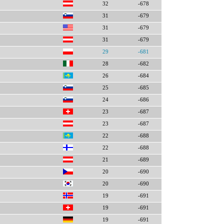
32
-678
31
-679
31
-679
31
-679
29
-681
28
-682
26
-684
25
-685
24
-686
23
-687
23
-687
22
-688
22
-688
21
-689
20
-690
20
-690
19
-691
19
-691
19
-691