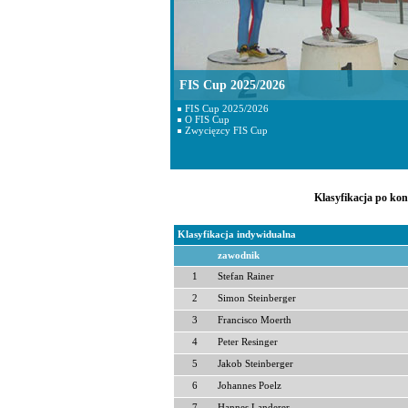
FIS Cup 2025/2026
FIS Cup 2025/2026
O FIS Cup
Zwycięzcy FIS Cup
Klasyfikacja po kon
Klasyfikacja indywidualna
zawodnik
1
Stefan Rainer
2
Simon Steinberger
3
Francisco Moerth
4
Peter Resinger
5
Jakob Steinberger
6
Johannes Poelz
7
Hannes Landerer