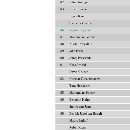
82
Julian Auinger
83
Erik Tomazic
Bryce Kloc
Clemens Vinatzer
86
Szymon Byrski
87
Maximilian Gartner
88
Nikita Devyatkin
89
Jaka Perne
90
Jernej Presecnik
91
Elias Arnold
David Gruber
93
Nurshat Tursunzhanov
Timi Heiskanen
95
Maximilian Steiner
96
Benedikt Holub
Sunwoong Jang
98
Bendik Jakobsen Heggli
Mauro Imhof
Robin Kloss