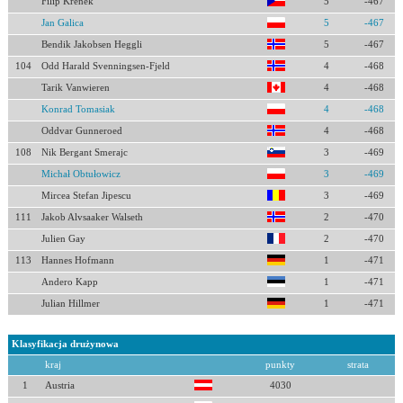
Filip Krenek
5
-467
Jan Galica
5
-467
Bendik Jakobsen Heggli
5
-467
104
Odd Harald Svenningsen-Fjeld
4
-468
Tarik Vanwieren
4
-468
Konrad Tomasiak
4
-468
Oddvar Gunneroed
4
-468
108
Nik Bergant Smerajc
3
-469
Michał Obtułowicz
3
-469
Mircea Stefan Jipescu
3
-469
111
Jakob Alvsaaker Walseth
2
-470
Julien Gay
2
-470
113
Hannes Hofmann
1
-471
Andero Kapp
1
-471
Julian Hillmer
1
-471
Klasyfikacja drużynowa
kraj
punkty
strata
1
Austria
4030