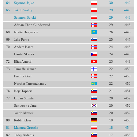
64
Szymon Jojko
30
-442
65
Jakub Wolny
29
-443
Szymon Byrski
29
-443
Adrian Thon Gundersrud
29
-443
68
Nikita Devyatkin
26
-446
69
Jaka Perne
25
-447
70
Anders Haare
24
-448
Daniel Skarka
24
-448
72
Elias Arnold
23
-449
73
Timi Heiskanen
22
-450
Fredrik Gran
22
-450
Nurshat Tursunzhanov
22
-450
76
Nejc Toporis
21
-451
77
Urban Simnic
20
-452
Sunwoong Jang
20
-452
Jakob Mivsek
20
-452
80
Robin Kloss
19
-453
81
Mateusz Gruszka
18
-454
82
Tadej Bedenik
17
-455