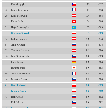
David Rygl
115
-357
28
Louis Obersteiner
114
-358
29
Elias Medwed
104
-368
Remo Imhof
104
-368
31
Ilyja Mizernykh
103
-369
Klemens Staszel
103
-369
33
Lukas Haagen
99
-373
34
Jaka Kramer
98
-374
35
Thomas Lackner
92
-380
36
Nik Gostisa Lah
89
-383
Finn Braun
89
-383
Hyuma Fuse
89
-383
39
Anoki Pouradier
88
-384
40
Maksim Bartolj
84
-388
41
Kamil Waszek
83
-389
Kacper Juroszek
83
-389
43
Rok Oblak
80
-392
Rok Masle
80
-392