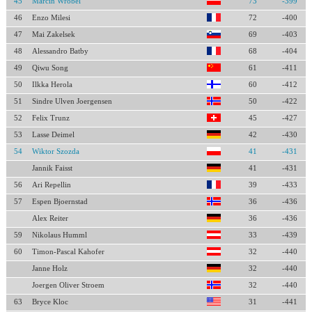
45
Marcin Wróbel
73
-399
46
Enzo Milesi
72
-400
47
Mai Zakelsek
69
-403
48
Alessandro Batby
68
-404
49
Qiwu Song
61
-411
50
Ilkka Herola
60
-412
51
Sindre Ulven Joergensen
50
-422
52
Felix Trunz
45
-427
53
Lasse Deimel
42
-430
54
Wiktor Szozda
41
-431
Jannik Faisst
41
-431
56
Ari Repellin
39
-433
57
Espen Bjoernstad
36
-436
Alex Reiter
36
-436
59
Nikolaus Humml
33
-439
60
Timon-Pascal Kahofer
32
-440
Janne Holz
32
-440
Joergen Oliver Stroem
32
-440
63
Bryce Kloc
31
-441