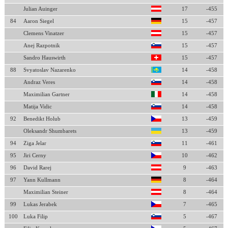
Julian Auinger
17
-455
84
Aaron Siegel
15
-457
Clemens Vinatzer
15
-457
Anej Razpotnik
15
-457
Sandro Hauswirth
15
-457
88
Svyatoslav Nazarenko
14
-458
Andraz Veres
14
-458
Maximilian Gartner
14
-458
Matija Vidic
14
-458
92
Benedikt Holub
13
-459
Oleksandr Shumbarets
13
-459
94
Ziga Jelar
11
-461
95
Jiri Cerny
10
-462
96
David Rarej
9
-463
97
Yann Kullmann
8
-464
Maximilian Steiner
8
-464
99
Lukas Jerabek
7
-465
100
Luka Filip
5
-467