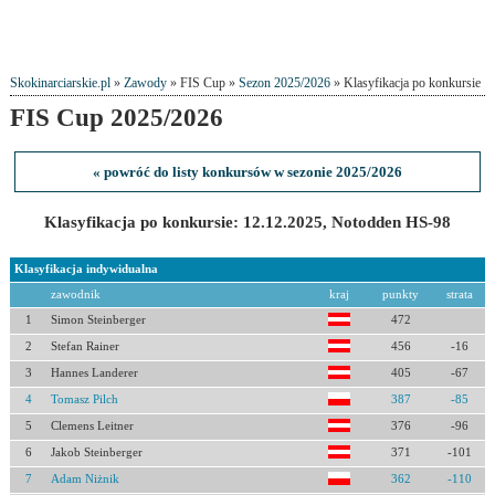
Skokinarciarskie.pl
»
Zawody
» FIS Cup »
Sezon 2025/2026
» Klasyfikacja po konkursie
FIS Cup 2025/2026
« powróć do listy konkursów w sezonie 2025/2026
Klasyfikacja po konkursie: 12.12.2025, Notodden HS-98
Klasyfikacja indywidualna
zawodnik
kraj
punkty
strata
1
Simon Steinberger
472
2
Stefan Rainer
456
-16
3
Hannes Landerer
405
-67
4
Tomasz Pilch
387
-85
5
Clemens Leitner
376
-96
6
Jakob Steinberger
371
-101
7
Adam Niżnik
362
-110