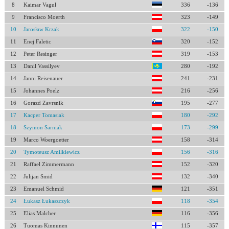
8
Kaimar Vagul
336
-136
9
Francisco Moerth
323
-149
10
Jarosław Krzak
322
-150
11
Enej Faletic
320
-152
12
Peter Resinger
319
-153
13
Danil Vassilyev
280
-192
14
Janni Reisenauer
241
-231
15
Johannes Poelz
216
-256
16
Gorazd Zavrsnik
195
-277
17
Kacper Tomasiak
180
-292
18
Szymon Sarniak
173
-299
19
Marco Woergoetter
158
-314
20
Tymoteusz Amilkiewicz
156
-316
21
Raffael Zimmermann
152
-320
22
Julijan Smid
132
-340
23
Emanuel Schmid
121
-351
24
Łukasz Łukaszczyk
118
-354
25
Elias Malcher
116
-356
26
Tuomas Kinnunen
115
-357