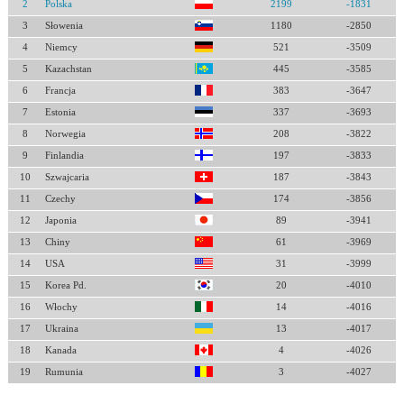
2
Polska
2199
-1831
3
Słowenia
1180
-2850
4
Niemcy
521
-3509
5
Kazachstan
445
-3585
6
Francja
383
-3647
7
Estonia
337
-3693
8
Norwegia
208
-3822
9
Finlandia
197
-3833
10
Szwajcaria
187
-3843
11
Czechy
174
-3856
12
Japonia
89
-3941
13
Chiny
61
-3969
14
USA
31
-3999
15
Korea Pd.
20
-4010
16
Włochy
14
-4016
17
Ukraina
13
-4017
18
Kanada
4
-4026
19
Rumunia
3
-4027