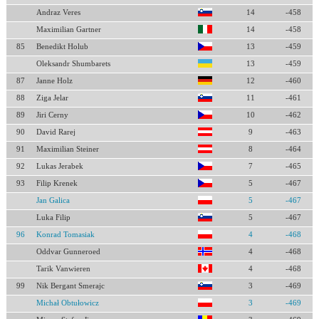
Andraz Veres
14
-458
Maximilian Gartner
14
-458
85
Benedikt Holub
13
-459
Oleksandr Shumbarets
13
-459
87
Janne Holz
12
-460
88
Ziga Jelar
11
-461
89
Jiri Cerny
10
-462
90
David Rarej
9
-463
91
Maximilian Steiner
8
-464
92
Lukas Jerabek
7
-465
93
Filip Krenek
5
-467
Jan Galica
5
-467
Luka Filip
5
-467
96
Konrad Tomasiak
4
-468
Oddvar Gunneroed
4
-468
Tarik Vanwieren
4
-468
99
Nik Bergant Smerajc
3
-469
Michał Obtułowicz
3
-469