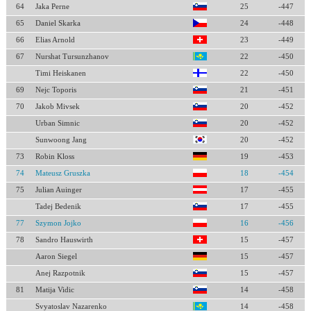
64
Jaka Perne
25
-447
65
Daniel Skarka
24
-448
66
Elias Arnold
23
-449
67
Nurshat Tursunzhanov
22
-450
Timi Heiskanen
22
-450
69
Nejc Toporis
21
-451
70
Jakob Mivsek
20
-452
Urban Simnic
20
-452
Sunwoong Jang
20
-452
73
Robin Kloss
19
-453
74
Mateusz Gruszka
18
-454
75
Julian Auinger
17
-455
Tadej Bedenik
17
-455
77
Szymon Jojko
16
-456
78
Sandro Hauswirth
15
-457
Aaron Siegel
15
-457
Anej Razpotnik
15
-457
81
Matija Vidic
14
-458
Svyatoslav Nazarenko
14
-458