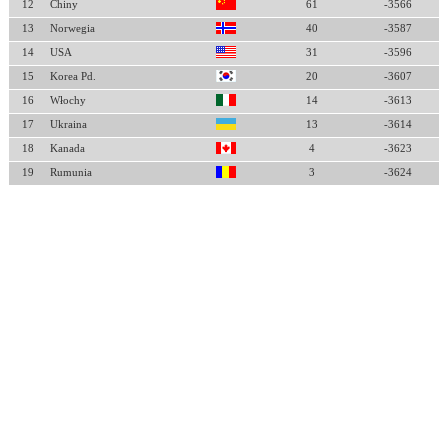
12
Chiny
61
-3566
13
Norwegia
40
-3587
14
USA
31
-3596
15
Korea Pd.
20
-3607
16
Włochy
14
-3613
17
Ukraina
13
-3614
18
Kanada
4
-3623
19
Rumunia
3
-3624