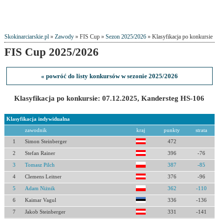
Skokinarciarskie.pl
»
Zawody
» FIS Cup »
Sezon 2025/2026
» Klasyfikacja po konkursie
FIS Cup 2025/2026
« powróć do listy konkursów w sezonie 2025/2026
Klasyfikacja po konkursie: 07.12.2025, Kandersteg HS-106
Klasyfikacja indywidualna
zawodnik
kraj
punkty
strata
1
Simon Steinberger
472
2
Stefan Rainer
396
-76
3
Tomasz Pilch
387
-85
4
Clemens Leitner
376
-96
5
Adam Niżnik
362
-110
6
Kaimar Vagul
336
-136
7
Jakob Steinberger
331
-141