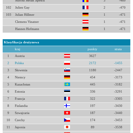
Mircea Stefan Jipescu
3
-469
102
Julien Gay
2
-470
103
Julian Hillmer
1
-471
Clemens Vinatzer
1
-471
Hannes Hofmann
1
-471
Klasyfikacja drużynowa
kraj
punkty
strata
1
Austria
3627
2
Polska
2172
-1455
3
Słowenia
1180
-2447
4
Niemcy
454
-3173
5
Kazachstan
445
-3182
6
Estonia
336
-3291
7
Francja
322
-3305
8
Finlandia
197
-3430
9
Szwajcaria
187
-3440
10
Czechy
174
-3453
11
Japonia
89
-3538