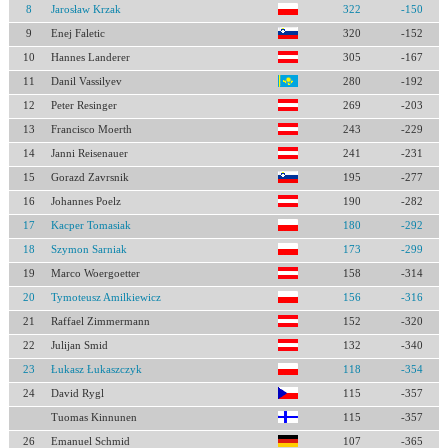
8
Jarosław Krzak
322
-150
9
Enej Faletic
320
-152
10
Hannes Landerer
305
-167
11
Danil Vassilyev
280
-192
12
Peter Resinger
269
-203
13
Francisco Moerth
243
-229
14
Janni Reisenauer
241
-231
15
Gorazd Zavrsnik
195
-277
16
Johannes Poelz
190
-282
17
Kacper Tomasiak
180
-292
18
Szymon Sarniak
173
-299
19
Marco Woergoetter
158
-314
20
Tymoteusz Amilkiewicz
156
-316
21
Raffael Zimmermann
152
-320
22
Julijan Smid
132
-340
23
Łukasz Łukaszczyk
118
-354
24
David Rygl
115
-357
Tuomas Kinnunen
115
-357
26
Emanuel Schmid
107
-365