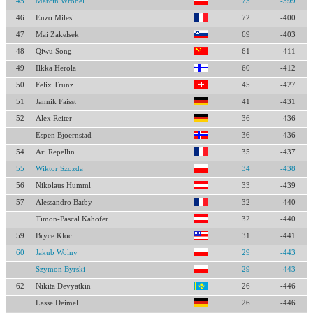
45
Marcin Wróbel
73
-399
46
Enzo Milesi
72
-400
47
Mai Zakelsek
69
-403
48
Qiwu Song
61
-411
49
Ilkka Herola
60
-412
50
Felix Trunz
45
-427
51
Jannik Faisst
41
-431
52
Alex Reiter
36
-436
Espen Bjoernstad
36
-436
54
Ari Repellin
35
-437
55
Wiktor Szozda
34
-438
56
Nikolaus Humml
33
-439
57
Alessandro Batby
32
-440
Timon-Pascal Kahofer
32
-440
59
Bryce Kloc
31
-441
60
Jakub Wolny
29
-443
Szymon Byrski
29
-443
62
Nikita Devyatkin
26
-446
Lasse Deimel
26
-446