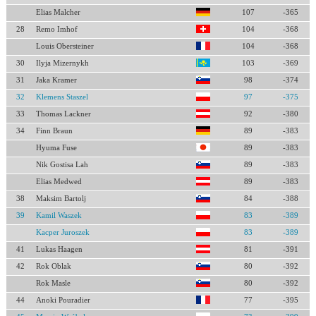
Elias Malcher
107
-365
28
Remo Imhof
104
-368
Louis Obersteiner
104
-368
30
Ilyja Mizernykh
103
-369
31
Jaka Kramer
98
-374
32
Klemens Staszel
97
-375
33
Thomas Lackner
92
-380
34
Finn Braun
89
-383
Hyuma Fuse
89
-383
Nik Gostisa Lah
89
-383
Elias Medwed
89
-383
38
Maksim Bartolj
84
-388
39
Kamil Waszek
83
-389
Kacper Juroszek
83
-389
41
Lukas Haagen
81
-391
42
Rok Oblak
80
-392
Rok Masle
80
-392
44
Anoki Pouradier
77
-395