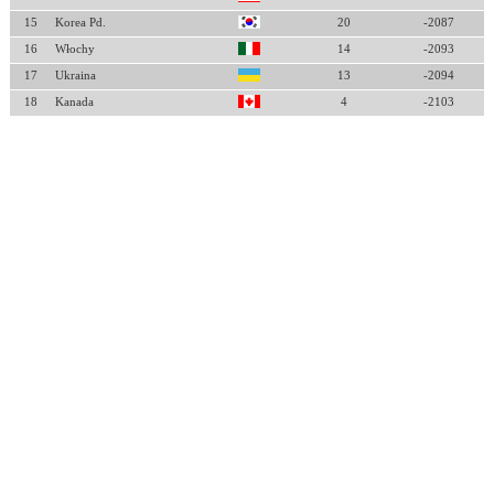
15
Korea Pd.
20
-2087
16
Włochy
14
-2093
17
Ukraina
13
-2094
18
Kanada
4
-2103