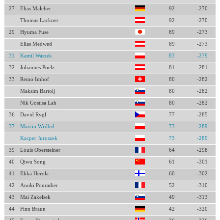
27
Elias Malcher
92
-270
Thomas Lackner
92
-270
29
Hyuma Fuse
89
-273
Elias Medwed
89
-273
31
Kamil Waszek
83
-279
32
Johannes Poelz
81
-281
33
Remo Imhof
80
-282
Maksim Bartolj
80
-282
Nik Gostisa Lah
80
-282
36
David Rygl
77
-285
37
Marcin Wróbel
73
-289
Kacper Juroszek
73
-289
39
Louis Obersteiner
64
-298
40
Qiwu Song
61
-301
41
Ilkka Herola
60
-302
42
Anoki Pouradier
52
-310
43
Mai Zakelsek
49
-313
44
Finn Braun
42
-320