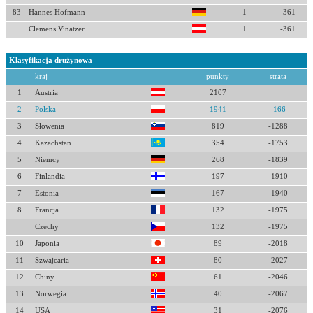
83
Hannes Hofmann
1
-361
Clemens Vinatzer
1
-361
Klasyfikacja drużynowa
kraj
punkty
strata
1
Austria
2107
2
Polska
1941
-166
3
Słowenia
819
-1288
4
Kazachstan
354
-1753
5
Niemcy
268
-1839
6
Finlandia
197
-1910
7
Estonia
167
-1940
8
Francja
132
-1975
Czechy
132
-1975
10
Japonia
89
-2018
11
Szwajcaria
80
-2027
12
Chiny
61
-2046
13
Norwegia
40
-2067
14
USA
31
-2076