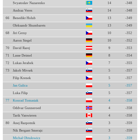
Svyatoslav Nazarenko
14
-348
Andraz Veres
14
-348
66
Benedikt Holub
13
-349
Oleksandr Shumbarets
13
-349
68
Jiri Cerny
10
-352
Aaron Siegel
10
-352
70
David Rarej
9
-353
71
Lasse Deimel
8
-354
72
Lukas Jerabek
7
-355
73
Jakob Mivsek
5
-357
Filip Krenek
5
-357
Jan Galica
5
-357
Luka Filip
5
-357
77
Konrad Tomasiak
4
-358
Oddvar Gunneroed
4
-358
Tarik Vanwieren
4
-358
80
Anej Razpotnik
3
-359
Nik Bergant Smerajc
3
-359
Michał Obtułowicz
3
-359