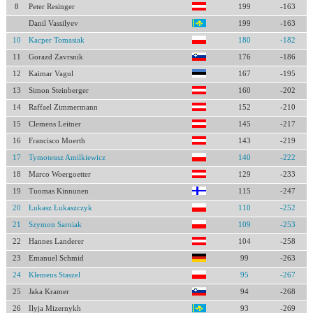
8
Peter Resinger
199
-163
Danil Vassilyev
199
-163
10
Kacper Tomasiak
180
-182
11
Gorazd Zavrsnik
176
-186
12
Kaimar Vagul
167
-195
13
Simon Steinberger
160
-202
14
Raffael Zimmermann
152
-210
15
Clemens Leitner
145
-217
16
Francisco Moerth
143
-219
17
Tymoteusz Amilkiewicz
140
-222
18
Marco Woergoetter
129
-233
19
Tuomas Kinnunen
115
-247
20
Łukasz Łukaszczyk
110
-252
21
Szymon Sarniak
109
-253
22
Hannes Landerer
104
-258
23
Emanuel Schmid
99
-263
24
Klemens Staszel
95
-267
25
Jaka Kramer
94
-268
26
Ilyja Mizernykh
93
-269