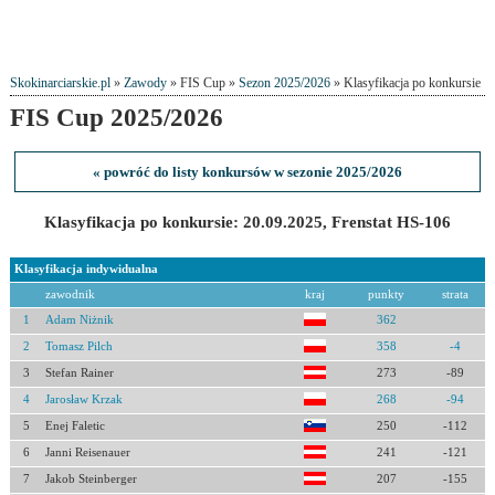
Skokinarciarskie.pl
»
Zawody
» FIS Cup »
Sezon 2025/2026
» Klasyfikacja po konkursie
FIS Cup 2025/2026
« powróć do listy konkursów w sezonie 2025/2026
Klasyfikacja po konkursie: 20.09.2025, Frenstat HS-106
Klasyfikacja indywidualna
zawodnik
kraj
punkty
strata
1
Adam Niżnik
362
2
Tomasz Pilch
358
-4
3
Stefan Rainer
273
-89
4
Jarosław Krzak
268
-94
5
Enej Faletic
250
-112
6
Janni Reisenauer
241
-121
7
Jakob Steinberger
207
-155