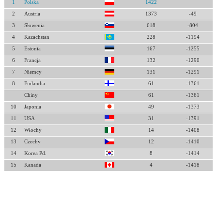
1
Polska
1422
2
Austria
1373
-49
3
Słowenia
618
-804
4
Kazachstan
228
-1194
5
Estonia
167
-1255
6
Francja
132
-1290
7
Niemcy
131
-1291
8
Finlandia
61
-1361
Chiny
61
-1361
10
Japonia
49
-1373
11
USA
31
-1391
12
Włochy
14
-1408
13
Czechy
12
-1410
14
Korea Pd.
8
-1414
15
Kanada
4
-1418