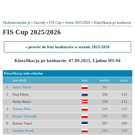
Skokinarciarskie.pl
»
Zawody
» FIS Cup »
Sezon 2025/2026
» Klasyfikacja po konkursie
FIS Cup 2025/2026
« powróć do listy konkursów w sezonie 2025/2026
Klasyfikacja po konkursie: 07.09.2025, Ljubno HS-94
Klasyfikacja indywidualna
zawodnik
kraj
punkty
strata
1
Adam Niżnik
362
2
Enej Faletic
250
-112
Stefan Rainer
250
-112
4
Tomasz Pilch
246
-116
5
Kacper Tomasiak
180
-182
6
Kaimar Vagul
167
-195
7
Jarosław Krzak
163
-199