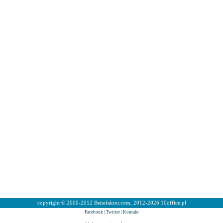
copyright © 2000-2012 Benefaktor.com, 2012-2026 10office.pl
Facebook
|
Twitter
|
Kontakt