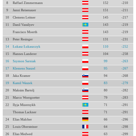
8
Raffael Zimmermann
152
-210
9
Janni Reisenauer
151
-211
10
Clemens Leitner
145
-217
11
Danil Vassilyev
143
-219
Francisco Moerth
143
-219
13
Peter Resinger
131
-231
14
Łukasz Łukaszczyk
110
-252
15
Hannes Landerer
104
-258
16
Szymon Sarniak
99
-263
17
Klemens Staszel
95
-267
18
Jaka Kramer
94
-268
19
Kamil Waszek
83
-279
20
Maksim Bartolj
80
-282
21
Marco Woergoetter
79
-283
22
Ilyja Mizernykh
71
-291
Thomas Lackner
71
-291
24
Elias Malcher
66
-296
25
Louis Obersteiner
64
-298
26
Elias Medwed
63
-299