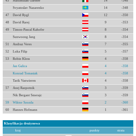
45
Maximilian Gartner
14
-348
Svyatoslav Nazarenko
14
-348
47
David Rygl
12
-350
48
David Rarej
9
-353
49
Timon-Pascal Kahofer
8
-354
Sunwoong Jang
8
-354
51
Andraz Veres
7
-355
52
Luka Filip
5
-357
53
Robin Kloss
4
-358
Jan Galica
4
-358
Konrad Tomasiak
4
-358
Tarik Vanwieren
4
-358
57
Anej Razpotnik
3
-359
Nik Bergant Smerajc
3
-359
59
Wiktor Szozda
2
-360
60
Hannes Hofmann
1
-361
Klasyfikacja drużynowa
kraj
punkty
strata