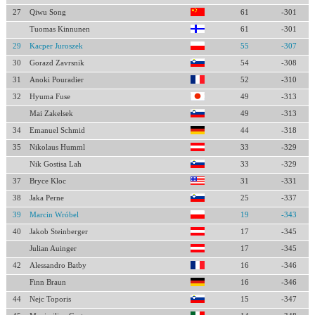
27
Qiwu Song
61
-301
Tuomas Kinnunen
61
-301
29
Kacper Juroszek
55
-307
30
Gorazd Zavrsnik
54
-308
31
Anoki Pouradier
52
-310
32
Hyuma Fuse
49
-313
Mai Zakelsek
49
-313
34
Emanuel Schmid
44
-318
35
Nikolaus Humml
33
-329
Nik Gostisa Lah
33
-329
37
Bryce Kloc
31
-331
38
Jaka Perne
25
-337
39
Marcin Wróbel
19
-343
40
Jakob Steinberger
17
-345
Julian Auinger
17
-345
42
Alessandro Batby
16
-346
Finn Braun
16
-346
44
Nejc Toporis
15
-347