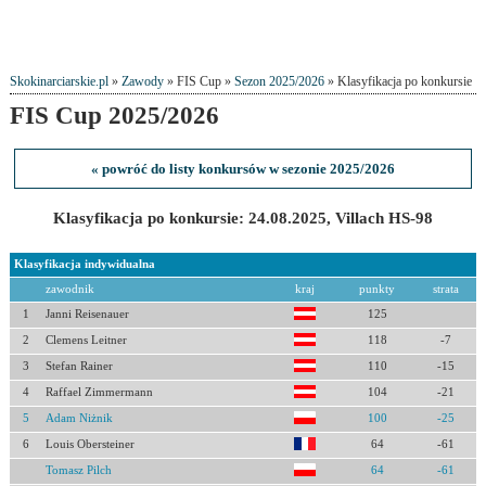
Skokinarciarskie.pl
»
Zawody
» FIS Cup »
Sezon 2025/2026
» Klasyfikacja po konkursie
FIS Cup 2025/2026
« powróć do listy konkursów w sezonie 2025/2026
Klasyfikacja po konkursie: 24.08.2025, Villach HS-98
Klasyfikacja indywidualna
zawodnik
kraj
punkty
strata
1
Janni Reisenauer
125
2
Clemens Leitner
118
-7
3
Stefan Rainer
110
-15
4
Raffael Zimmermann
104
-21
5
Adam Niżnik
100
-25
6
Louis Obersteiner
64
-61
Tomasz Pilch
64
-61