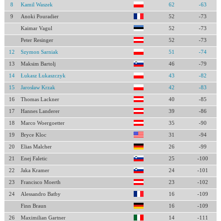
8
Kamil Waszek
62
-63
9
Anoki Pouradier
52
-73
Kaimar Vagul
52
-73
Peter Resinger
52
-73
12
Szymon Sarniak
51
-74
13
Maksim Bartolj
46
-79
14
Łukasz Łukaszczyk
43
-82
15
Jarosław Krzak
42
-83
16
Thomas Lackner
40
-85
17
Hannes Landerer
39
-86
18
Marco Woergoetter
35
-90
19
Bryce Kloc
31
-94
20
Elias Malcher
26
-99
21
Enej Faletic
25
-100
22
Jaka Kramer
24
-101
23
Francisco Moerth
23
-102
24
Alessandro Batby
16
-109
Finn Braun
16
-109
26
Maximilian Gartner
14
-111