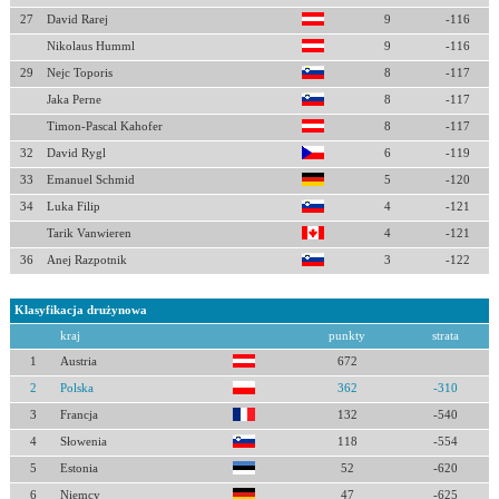
27
David Rarej
9
-116
Nikolaus Humml
9
-116
29
Nejc Toporis
8
-117
Jaka Perne
8
-117
Timon-Pascal Kahofer
8
-117
32
David Rygl
6
-119
33
Emanuel Schmid
5
-120
34
Luka Filip
4
-121
Tarik Vanwieren
4
-121
36
Anej Razpotnik
3
-122
Klasyfikacja drużynowa
kraj
punkty
strata
1
Austria
672
2
Polska
362
-310
3
Francja
132
-540
4
Słowenia
118
-554
5
Estonia
52
-620
6
Niemcy
47
-625