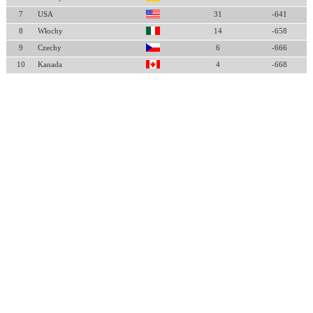
7
USA
31
-641
8
Włochy
14
-658
9
Czechy
6
-666
10
Kanada
4
-668