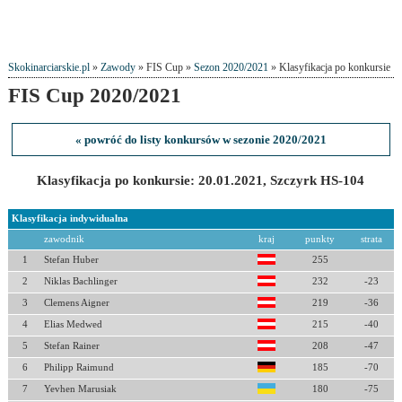
Skokinarciarskie.pl
»
Zawody
» FIS Cup »
Sezon 2020/2021
» Klasyfikacja po konkursie
FIS Cup 2020/2021
« powróć do listy konkursów w sezonie 2020/2021
Klasyfikacja po konkursie: 20.01.2021, Szczyrk HS-104
Klasyfikacja indywidualna
zawodnik
kraj
punkty
strata
1
Stefan Huber
255
2
Niklas Bachlinger
232
-23
3
Clemens Aigner
219
-36
4
Elias Medwed
215
-40
5
Stefan Rainer
208
-47
6
Philipp Raimund
185
-70
7
Yevhen Marusiak
180
-75