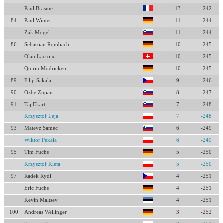
Paul Brasme
13
-242
84
Paul Winter
11
-244
Zak Mogel
11
-244
86
Sebastian Rombach
10
-245
Olan Lacroix
10
-245
Quirin Modricken
10
-245
89
Filip Sakala
9
-246
90
Ozbe Zupan
8
-247
91
Taj Ekart
7
-248
Krzysztof Leja
7
-248
93
Matevz Samec
6
-249
Wiktor Pękala
6
-249
95
Tim Fuchs
5
-250
Krzysztof Kieta
5
-250
97
Radek Rydl
4
-251
Eric Fuchs
4
-251
Kevin Maltsev
4
-251
100
Andreas Wellinger
3
-252