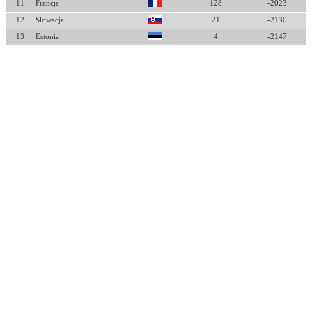
11
Francja
128
-2023
12
Słowacja
21
-2130
13
Estonia
4
-2147