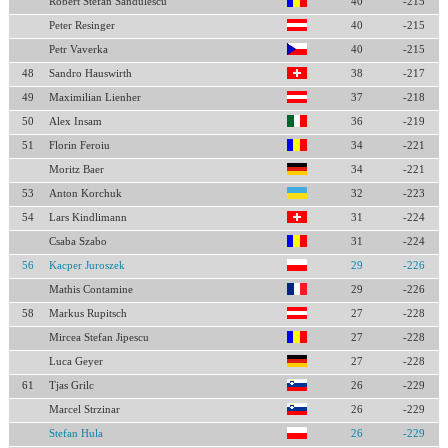
Robert Stefan Sandulescu
40
-215
Peter Resinger
40
-215
Petr Vaverka
40
-215
48
Sandro Hauswirth
38
-217
49
Maximilian Lienher
37
-218
50
Alex Insam
36
-219
51
Florin Feroiu
34
-221
Moritz Baer
34
-221
53
Anton Korchuk
32
-223
54
Lars Kindlimann
31
-224
Csaba Szabo
31
-224
56
Kacper Juroszek
29
-226
Mathis Contamine
29
-226
58
Markus Rupitsch
27
-228
Mircea Stefan Jipescu
27
-228
Luca Geyer
27
-228
61
Tjas Grilc
26
-229
Marcel Strzinar
26
-229
Stefan Hula
26
-229