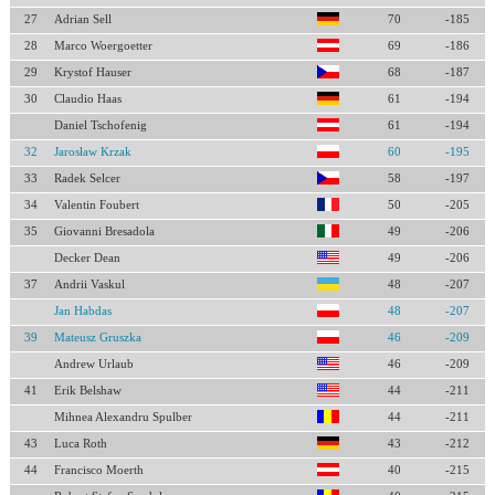
27
Adrian Sell
70
-185
28
Marco Woergoetter
69
-186
29
Krystof Hauser
68
-187
30
Claudio Haas
61
-194
Daniel Tschofenig
61
-194
32
Jarosław Krzak
60
-195
33
Radek Selcer
58
-197
34
Valentin Foubert
50
-205
35
Giovanni Bresadola
49
-206
Decker Dean
49
-206
37
Andrii Vaskul
48
-207
Jan Habdas
48
-207
39
Mateusz Gruszka
46
-209
Andrew Urlaub
46
-209
41
Erik Belshaw
44
-211
Mihnea Alexandru Spulber
44
-211
43
Luca Roth
43
-212
44
Francisco Moerth
40
-215