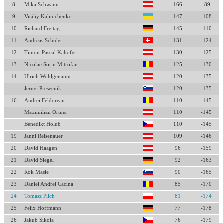
8
Mika Schwann
166
-89
9
Vitaliy Kalinichenko
147
-108
10
Richard Freitag
145
-110
11
Andreas Schuler
131
-124
12
Timon-Pascal Kahofer
130
-125
13
Nicolae Sorin Mitrofan
125
-130
14
Ulrich Wohlgenannt
120
-135
Jernej Presecnik
120
-135
16
Andrei Feldorean
110
-145
Maximilian Ortner
110
-145
Benedikt Holub
110
-145
19
Janni Reisenauer
109
-146
20
David Haagen
96
-159
21
David Siegel
92
-163
22
Rok Masle
90
-165
23
Daniel Andrei Cacina
85
-170
24
Tomasz Pilch
81
-174
25
Felix Hoffmann
77
-178
26
Jakub Sikola
76
-179