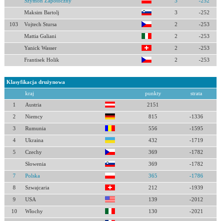
Szymon Zapotoczny
3
-252
Maksim Bartolj
3
-252
103
Vojtech Stursa
2
-253
Mattia Galiani
2
-253
Yanick Wasser
2
-253
Frantisek Holik
2
-253
Klasyfikacja drużynowa
kraj
punkty
strata
1
Austria
2151
2
Niemcy
815
-1336
3
Rumunia
556
-1595
4
Ukraina
432
-1719
5
Czechy
369
-1782
Słowenia
369
-1782
7
Polska
365
-1786
8
Szwajcaria
212
-1939
9
USA
139
-2012
10
Włochy
130
-2021