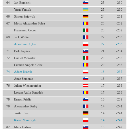
64
Jan Bombek
25
-230
Yurii Yaniuk
25
-230
66
Simon Spiewok
24
-231
67
Moise Alexandru Folea
23
-232
Francesco Cecon
23
-232
69
Jack White
22
-233
Arkadiusz Jojko
22
-233
71
Erik Kapias
21
-234
72
Daniel Moroder
20
-235
Cristian Angelo Gobel
20
-235
74
Adam Niżnik
18
-237
Anze Semenic
18
-237
76
Julian Wienerroither
17
-238
Lorant Attila Benedek
17
-238
78
Ernest Prislic
16
-239
79
Alessandro Batby
14
-241
Justin Lisso
14
-241
Karol Niemczyk
14
-241
82
Mark Hafnar
13
-242