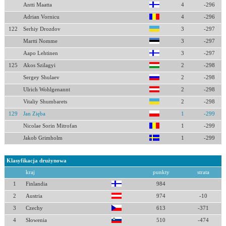
Antti Maatta
4
-296
Adrian Vornicu
4
-296
122
Serhiy Drozdov
3
-297
Martti Nomme
3
-297
Aapo Lehtinen
3
-297
125
Akos Szilagyi
2
-298
Sergey Shulaev
2
-298
Ulrich Wohlgenannt
2
-298
Vitaliy Shumbarets
2
-298
129
Jan Zięba
1
-299
Nicolae Sorin Mitrofan
1
-299
Jakob Grimholm
1
-299
Klasyfikacja drużynowa
kraj
punkty
strata
1
Finlandia
984
2
Austria
974
-10
3
Czechy
613
-371
4
Słowenia
510
-474