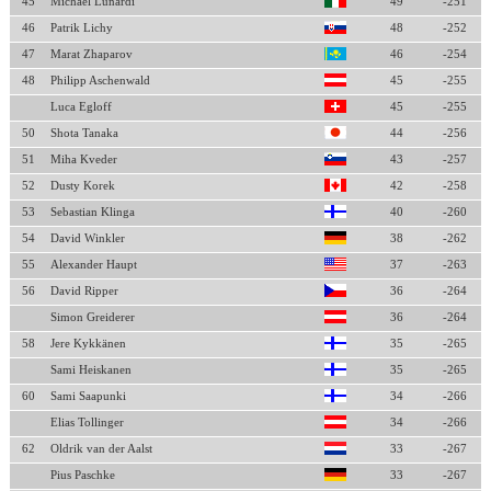
45
Michael Lunardi
49
-251
46
Patrik Lichy
48
-252
47
Marat Zhaparov
46
-254
48
Philipp Aschenwald
45
-255
Luca Egloff
45
-255
50
Shota Tanaka
44
-256
51
Miha Kveder
43
-257
52
Dusty Korek
42
-258
53
Sebastian Klinga
40
-260
54
David Winkler
38
-262
55
Alexander Haupt
37
-263
56
David Ripper
36
-264
Simon Greiderer
36
-264
58
Jere Kykkänen
35
-265
Sami Heiskanen
35
-265
60
Sami Saapunki
34
-266
Elias Tollinger
34
-266
62
Oldrik van der Aalst
33
-267
Pius Paschke
33
-267