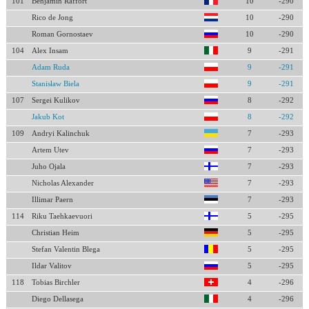
101
Benjamin Raffort
10
-290
Rico de Jong
10
-290
Roman Gornostaev
10
-290
104
Alex Insam
9
-291
Adam Ruda
9
-291
Stanisław Biela
9
-291
107
Sergei Kulikov
8
-292
Jakub Kot
8
-292
109
Andryi Kalinchuk
7
-293
Artem Utev
7
-293
Juho Ojala
7
-293
Nicholas Alexander
7
-293
Illimar Paern
7
-293
114
Riku Taehkaevuori
5
-295
Christian Heim
5
-295
Stefan Valentin Blega
5
-295
Ildar Valitov
5
-295
118
Tobias Birchler
4
-296
Diego Dellasega
4
-296