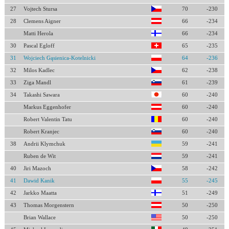
27
Vojtech Stursa
70
-230
28
Clemens Aigner
66
-234
Matti Herola
66
-234
30
Pascal Egloff
65
-235
31
Wojciech Gąsienica-Kotelnicki
64
-236
32
Milos Kadlec
62
-238
33
Ziga Mandl
61
-239
34
Takashi Sawara
60
-240
Markus Eggenhofer
60
-240
Robert Valentin Tatu
60
-240
Robert Kranjec
60
-240
38
Andrii Klymchuk
59
-241
Ruben de Wit
59
-241
40
Jiri Mazoch
58
-242
41
Dawid Kanik
55
-245
42
Jarkko Maatta
51
-249
43
Thomas Morgenstern
50
-250
Brian Wallace
50
-250