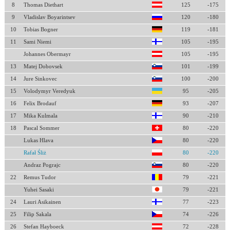
8
Thomas Diethart
125
-175
9
Vladislav Boyarintsev
120
-180
10
Tobias Bogner
119
-181
11
Sami Niemi
105
-195
Johannes Obermayr
105
-195
13
Matej Dobovsek
101
-199
14
Jure Sinkovec
100
-200
15
Volodymyr Veredyuk
95
-205
16
Felix Brodauf
93
-207
17
Mika Kulmala
90
-210
18
Pascal Sommer
80
-220
Lukas Hlava
80
-220
Rafał Śliż
80
-220
Andraz Pograjc
80
-220
22
Remus Tudor
79
-221
Yuhei Sasaki
79
-221
24
Lauri Asikainen
77
-223
25
Filip Sakala
74
-226
26
Stefan Hayboeck
72
-228