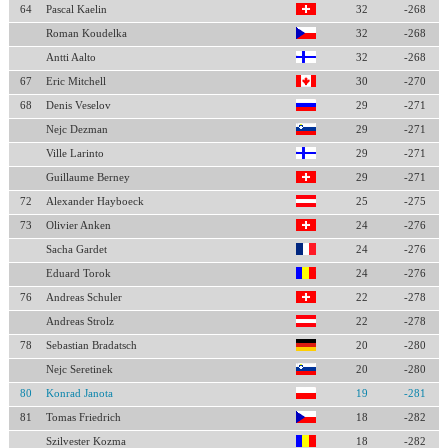
64
Pascal Kaelin
32
-268
Roman Koudelka
32
-268
Antti Aalto
32
-268
67
Eric Mitchell
30
-270
68
Denis Veselov
29
-271
Nejc Dezman
29
-271
Ville Larinto
29
-271
Guillaume Berney
29
-271
72
Alexander Hayboeck
25
-275
73
Olivier Anken
24
-276
Sacha Gardet
24
-276
Eduard Torok
24
-276
76
Andreas Schuler
22
-278
Andreas Strolz
22
-278
78
Sebastian Bradatsch
20
-280
Nejc Seretinek
20
-280
80
Konrad Janota
19
-281
81
Tomas Friedrich
18
-282
Szilvester Kozma
18
-282