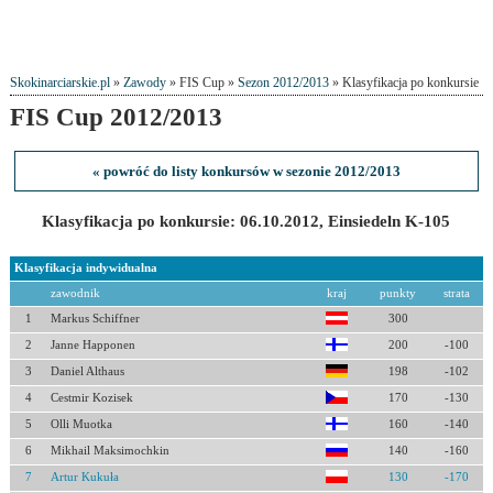
Skokinarciarskie.pl
»
Zawody
» FIS Cup »
Sezon 2012/2013
» Klasyfikacja po konkursie
FIS Cup 2012/2013
« powróć do listy konkursów w sezonie 2012/2013
Klasyfikacja po konkursie: 06.10.2012, Einsiedeln K-105
Klasyfikacja indywidualna
zawodnik
kraj
punkty
strata
1
Markus Schiffner
300
2
Janne Happonen
200
-100
3
Daniel Althaus
198
-102
4
Cestmir Kozisek
170
-130
5
Olli Muotka
160
-140
6
Mikhail Maksimochkin
140
-160
7
Artur Kukuła
130
-170