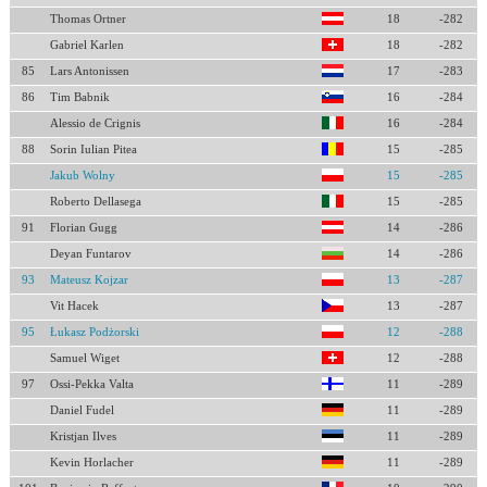
Thomas Ortner
18
-282
Gabriel Karlen
18
-282
85
Lars Antonissen
17
-283
86
Tim Babnik
16
-284
Alessio de Crignis
16
-284
88
Sorin Iulian Pitea
15
-285
Jakub Wolny
15
-285
Roberto Dellasega
15
-285
91
Florian Gugg
14
-286
Deyan Funtarov
14
-286
93
Mateusz Kojzar
13
-287
Vit Hacek
13
-287
95
Łukasz Podżorski
12
-288
Samuel Wiget
12
-288
97
Ossi-Pekka Valta
11
-289
Daniel Fudel
11
-289
Kristjan Ilves
11
-289
Kevin Horlacher
11
-289