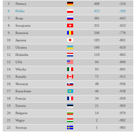
5
Niemcy
468
-516
6
Polska
415
-569
7
Rosja
381
-603
8
Szwajcaria
331
-653
9
Rumunia
206
-778
10
Japonia
183
-801
11
Ukraina
166
-818
12
Holandia
119
-865
13
USA
94
-890
14
Włochy
93
-891
15
Kanada
72
-912
16
Słowacja
48
-936
17
Kazachstan
46
-938
18
Francja
34
-950
19
Estonia
21
-963
20
Bułgaria
14
-970
21
Węgry
2
-982
22
Szwecja
1
-983