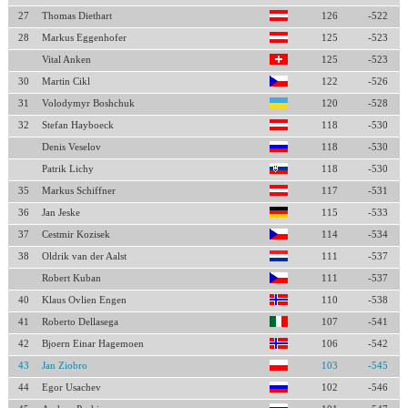
27
Thomas Diethart
126
-522
28
Markus Eggenhofer
125
-523
Vital Anken
125
-523
30
Martin Cikl
122
-526
31
Volodymyr Boshchuk
120
-528
32
Stefan Hayboeck
118
-530
Denis Veselov
118
-530
Patrik Lichy
118
-530
35
Markus Schiffner
117
-531
36
Jan Jeske
115
-533
37
Cestmir Kozisek
114
-534
38
Oldrik van der Aalst
111
-537
Robert Kuban
111
-537
40
Klaus Ovlien Engen
110
-538
41
Roberto Dellasega
107
-541
42
Bjoern Einar Hagemoen
106
-542
43
Jan Ziobro
103
-545
44
Egor Usachev
102
-546