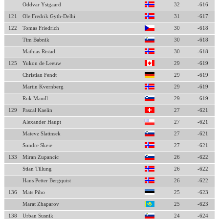
Oddvar Ystgaard
32
-616
121
Ole Fredrik Gyth-Delhi
31
-617
122
Tomas Friedrich
30
-618
Tim Babnik
30
-618
Mathias Ristad
30
-618
125
Yukon de Leeuw
29
-619
Christian Fendt
29
-619
Martin Kvernberg
29
-619
Rok Mandl
29
-619
129
Pascal Kaelin
27
-621
Alexander Haupt
27
-621
Matevz Slatinsek
27
-621
Sondre Skeie
27
-621
133
Miran Zupancic
26
-622
Stian Tillung
26
-622
Hans Petter Bergquist
26
-622
136
Mats Piho
25
-623
Marat Zhaparov
25
-623
138
Urban Susnik
24
-624