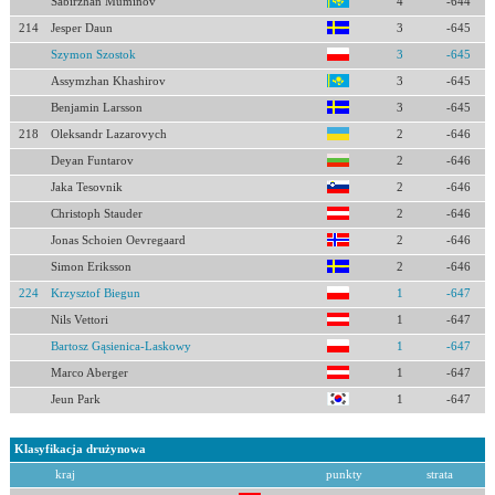
Sabirzhan Muminov
4
-644
214
Jesper Daun
3
-645
Szymon Szostok
3
-645
Assymzhan Khashirov
3
-645
Benjamin Larsson
3
-645
218
Oleksandr Lazarovych
2
-646
Deyan Funtarov
2
-646
Jaka Tesovnik
2
-646
Christoph Stauder
2
-646
Jonas Schoien Oevregaard
2
-646
Simon Eriksson
2
-646
224
Krzysztof Biegun
1
-647
Nils Vettori
1
-647
Bartosz Gąsienica-Laskowy
1
-647
Marco Aberger
1
-647
Jeun Park
1
-647
Klasyfikacja drużynowa
kraj
punkty
strata