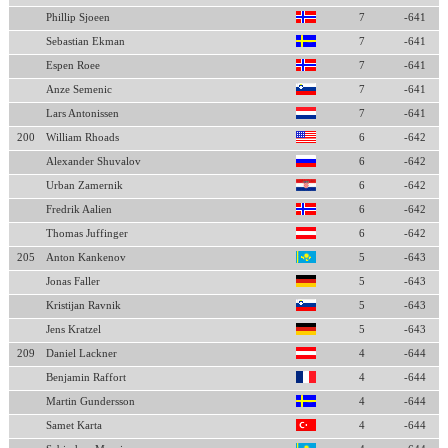
Phillip Sjoeen
7
-641
Sebastian Ekman
7
-641
Espen Roee
7
-641
Anze Semenic
7
-641
Lars Antonissen
7
-641
200
William Rhoads
6
-642
Alexander Shuvalov
6
-642
Urban Zamernik
6
-642
Fredrik Aalien
6
-642
Thomas Juffinger
6
-642
205
Anton Kankenov
5
-643
Jonas Faller
5
-643
Kristijan Ravnik
5
-643
Jens Kratzel
5
-643
209
Daniel Lackner
4
-644
Benjamin Raffort
4
-644
Martin Gundersson
4
-644
Samet Karta
4
-644