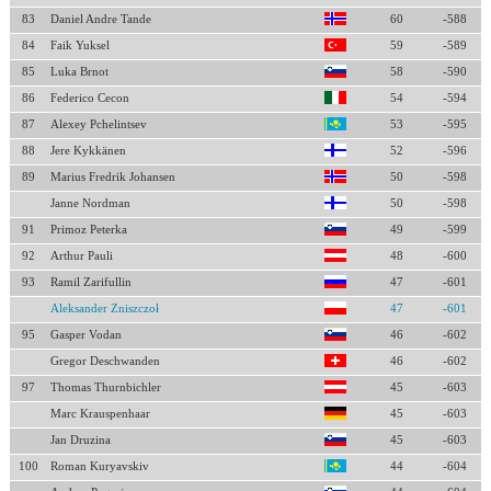
83
Daniel Andre Tande
60
-588
84
Faik Yuksel
59
-589
85
Luka Brnot
58
-590
86
Federico Cecon
54
-594
87
Alexey Pchelintsev
53
-595
88
Jere Kykkänen
52
-596
89
Marius Fredrik Johansen
50
-598
Janne Nordman
50
-598
91
Primoz Peterka
49
-599
92
Arthur Pauli
48
-600
93
Ramil Zarifullin
47
-601
Aleksander Zniszczoł
47
-601
95
Gasper Vodan
46
-602
Gregor Deschwanden
46
-602
97
Thomas Thurnbichler
45
-603
Marc Krauspenhaar
45
-603
Jan Druzina
45
-603
100
Roman Kuryavskiv
44
-604