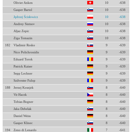
Olivier Anken
10
-638
Gasper Bartol
10
-638
Jędrzej Ścisłowicz
10
-638
Andrey Sintsov
10
-638
Aljaz Zepic
10
-638
Ziga Tomazin
10
-638
182
Vladimir Rosko
9
-639
Nico Polichronidis
9
-639
Eduard Torok
9
-639
Patrick Kaiser
9
-639
Sepp Lechner
9
-639
Szilvester Fulop
9
-639
188
Jernej Kosnjek
8
-640
Vit Hacek
8
-640
Tobias Bogner
8
-640
Jaka Debelak
8
-640
Daniel Weiss
8
-640
Gasper Klinec
8
-640
194
Zeno di Lenardo
7
-641