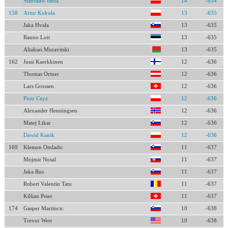
Stanisław Biela
14
-634
158
Artur Kukuła
13
-635
Jaka Hvala
13
-635
Rauno Loit
13
-635
Aliaksei Muravitski
13
-635
162
Jussi Kaerkkinen
12
-636
Thomas Ortner
12
-636
Lars Grossen
12
-636
Piotr Czyż
12
-636
Alexander Henningsen
12
-636
Matej Likar
12
-636
Dawid Kanik
12
-636
169
Klemen Omladic
11
-637
Mojmir Nosal
11
-637
Jaka Rus
11
-637
Robert Valentin Tatu
11
-637
Killian Peier
11
-637
174
Gasper Martincic
10
-638
Trevor Wert
10
-638