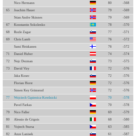
Nico Hermann
80
-568
65
Joachim Hauer
79
-569
Stian Andre Skinnes
79
-569
67
Konstantin Sokolenko
78
-570
68
Rozle Zagar
77
-571
69
Chris Lamb
76
-572
Sami Heiskanen
76
-572
71
Daniel Huber
74
-574
72
Nejc Dezman
73
-575
73
David Viry
72
-576
Jaka Kosec
72
-576
Florian Horst
72
-576
Simen Key Grimsrud
72
-576
77
Wojciech Gąsienica-Kotelnicki
70
-578
Pavel Farkas
70
-578
79
Nico Faller
69
-579
80
Alessio de Crignis
68
-580
81
Vojtech Stursa
63
-585
82
Anze Lanisek
61
-587