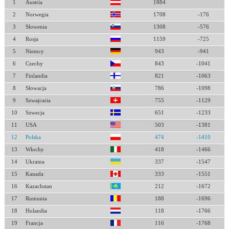
1
Austria
1884
2
Norwegia
1708
-176
3
Słowenia
1308
-576
4
Rosja
1159
-725
5
Niemcy
943
-941
6
Czechy
843
-1041
7
Finlandia
821
-1063
8
Słowacja
786
-1098
9
Szwajcaria
755
-1129
10
Szwecja
651
-1233
11
USA
503
-1381
12
Polska
474
-1410
13
Włochy
418
-1466
14
Ukraina
337
-1547
15
Kanada
333
-1551
16
Kazachstan
212
-1672
17
Rumunia
188
-1696
18
Holandia
118
-1766
19
Francja
116
-1768