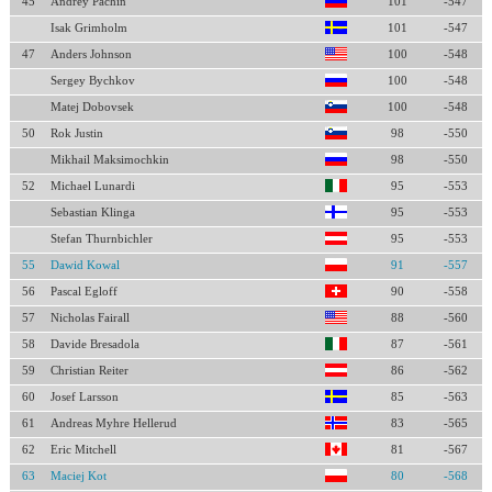
45
Andrey Pachin
101
-547
Isak Grimholm
101
-547
47
Anders Johnson
100
-548
Sergey Bychkov
100
-548
Matej Dobovsek
100
-548
50
Rok Justin
98
-550
Mikhail Maksimochkin
98
-550
52
Michael Lunardi
95
-553
Sebastian Klinga
95
-553
Stefan Thurnbichler
95
-553
55
Dawid Kowal
91
-557
56
Pascal Egloff
90
-558
57
Nicholas Fairall
88
-560
58
Davide Bresadola
87
-561
59
Christian Reiter
86
-562
60
Josef Larsson
85
-563
61
Andreas Myhre Hellerud
83
-565
62
Eric Mitchell
81
-567
63
Maciej Kot
80
-568