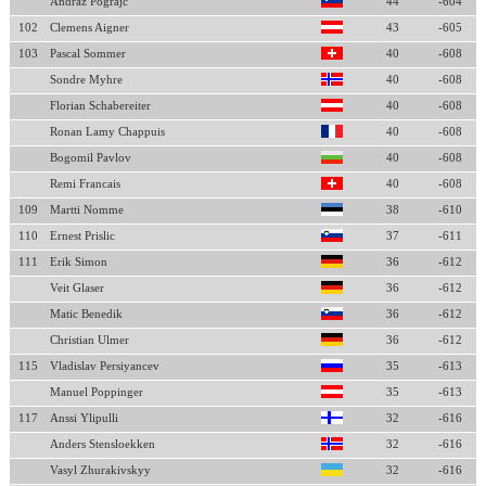
Andraz Pograjc
44
-604
102
Clemens Aigner
43
-605
103
Pascal Sommer
40
-608
Sondre Myhre
40
-608
Florian Schabereiter
40
-608
Ronan Lamy Chappuis
40
-608
Bogomil Pavlov
40
-608
Remi Francais
40
-608
109
Martti Nomme
38
-610
110
Ernest Prislic
37
-611
111
Erik Simon
36
-612
Veit Glaser
36
-612
Matic Benedik
36
-612
Christian Ulmer
36
-612
115
Vladislav Persiyancev
35
-613
Manuel Poppinger
35
-613
117
Anssi Ylipulli
32
-616
Anders Stensloekken
32
-616
Vasyl Zhurakivskyy
32
-616