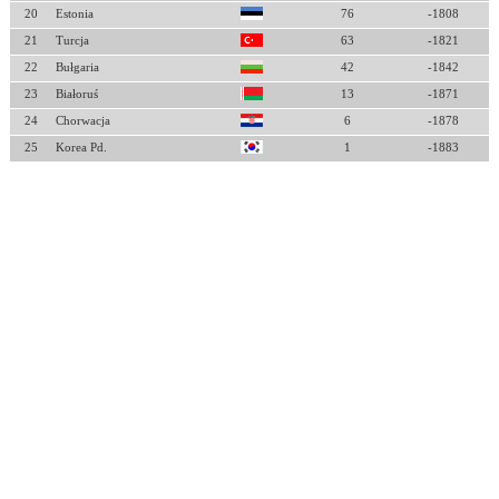
20
Estonia
76
-1808
21
Turcja
63
-1821
22
Bułgaria
42
-1842
23
Białoruś
13
-1871
24
Chorwacja
6
-1878
25
Korea Pd.
1
-1883