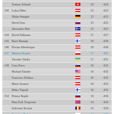
Tommy Schmid
24
-624
140
Lukas Dilitz
23
-625
Niklas Wangler
23
-625
David Grm
23
-625
Alexander Mitz
23
-625
144
David Fallmann
21
-627
145
Harri Hintsala
19
-629
146
Florian Altenburger
18
-630
147
Mateusz Kojzar
17
-631
Yaroslav Dysko
17
-631
149
Cene Prevc
16
-632
Michael Glasder
16
-632
Francesco Hollaus
16
-632
Mario Innauer
16
-632
Miika Ylipulli
16
-632
154
Primoz Roglic
14
-634
Hans Erik Torgersen
14
-634
Szilvester Kozma
14
-634