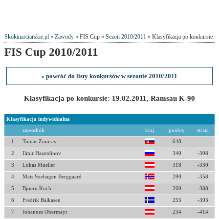
Skokinarciarskie.pl
»
Zawody
» FIS Cup »
Sezon 2010/2011
» Klasyfikacja po konkursie
FIS Cup 2010/2011
« powróć do listy konkursów w sezonie 2010/2011
Klasyfikacja po konkursie: 19.02.2011, Ramsau K-90
Klasyfikacja indywidualna
zawodnik
kraj
punkty
strata
1
Tomas Zmoray
648
2
Ilmir Hazetdinov
340
-308
3
Lukas Mueller
318
-330
4
Mats Soehagen Berggaard
290
-358
5
Bjoern Koch
260
-388
6
Fredrik Balkasen
255
-393
7
Johannes Obermayr
234
-414