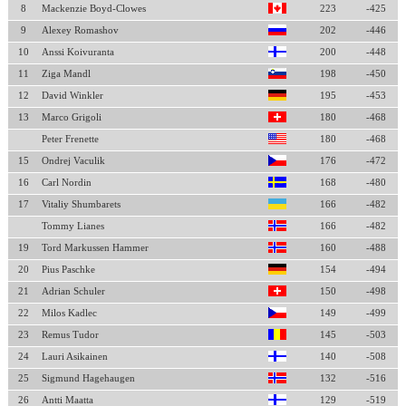
8
Mackenzie Boyd-Clowes
223
-425
9
Alexey Romashov
202
-446
10
Anssi Koivuranta
200
-448
11
Ziga Mandl
198
-450
12
David Winkler
195
-453
13
Marco Grigoli
180
-468
Peter Frenette
180
-468
15
Ondrej Vaculik
176
-472
16
Carl Nordin
168
-480
17
Vitaliy Shumbarets
166
-482
Tommy Lianes
166
-482
19
Tord Markussen Hammer
160
-488
20
Pius Paschke
154
-494
21
Adrian Schuler
150
-498
22
Milos Kadlec
149
-499
23
Remus Tudor
145
-503
24
Lauri Asikainen
140
-508
25
Sigmund Hagehaugen
132
-516
26
Antti Maatta
129
-519